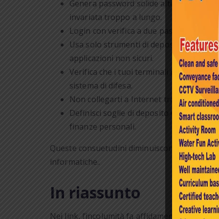
Genera password solide alternando segni d
invariata troppo a lungo.
Login con verifica a due passaggi: abilita
Usa solo strumenti di deposito affidabili
applicazioni non sicuri.
Verifica che i tuoi terminali presentino 
sistema di difesa.
Non collegarti a Internet tramite reti Wi
Definisci soglie di deposito e di periodo 
finanze personali.
Queste consuetudini diminuiscono considerevol
informatiche..
In riassunto
Nei link, l’incolumità fa affidamento in gran pa