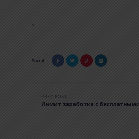
<
Social:
PREV POST
Лимит заработка с бесплатными