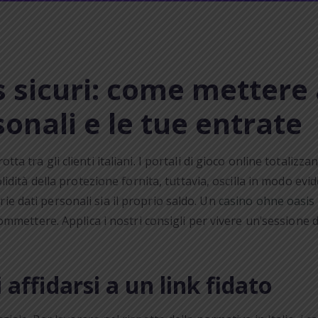
 sicuri: come mettere a
onali e le tue entrate
tta tra gli clienti italiani. I portali di gioco online totali
solidità della protezione fornita, tuttavia, oscilla in modo e
e dati personali sia il proprio saldo. Un
casino ohne oasis
scommettere. Applica i nostri consigli per vivere un’sessione d
affidarsi a un link fidato