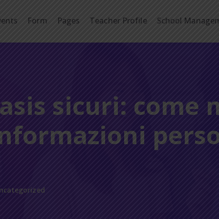
vents
Form
Pages
Teacher Profile
School Manage
asis sicuri: come 
informazioni perso
ncategorized