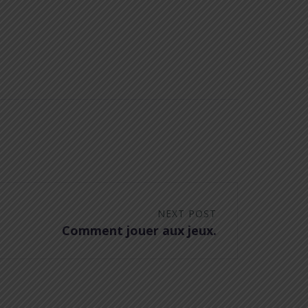
NEXT POST
Comment jouer aux jeux.