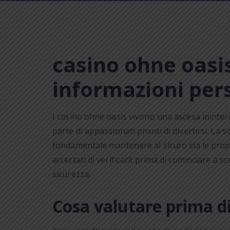
casino ohne oasis
informazioni pers
I casino ohne oasis vivono una ascesa ininterro
parte di appassionati pronti di divertirsi. La 
fondamentale mantenere al sicuro sia le propri
accertati di verificarli prima di cominciare a 
sicurezza.
Cosa valutare prima di 