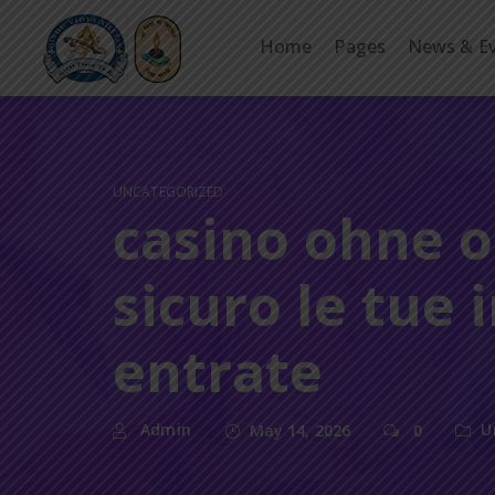
Home
Pages
News & E
UNCATEGORIZED
casino ohne o
sicuro le tue 
entrate
Admin
U
May 14, 2026
0