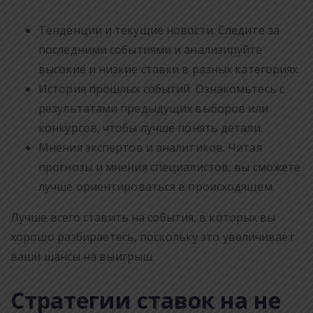
Тенденции и текущие новости. Следите за
последними событиями и анализируйте
высокие и низкие ставки в разных категориях.
История прошлых событий. Ознакомьтесь с
результатами предыдущих выборов или
конкурсов, чтобы лучше понять детали.
Мнения экспертов и аналитиков. Читая
прогнозы и мнения специалистов, вы сможете
лучше ориентироваться в происходящем.
Лучше всего ставить на события, в которых вы
хорошо разбираетесь, поскольку это увеличивает
ваши шансы на выигрыш.
Стратегии ставок на не