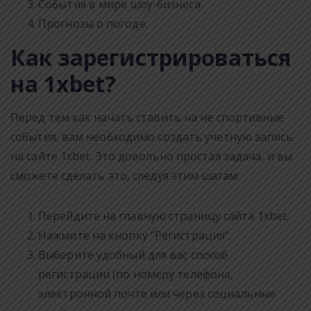
События в мире шоу-бизнеса.
Прогнозы о погоде.
Как зарегистрироваться
на 1xbet?
Перед тем как начать ставить на не спортивные
события, вам необходимо создать учетную запись
на сайте 1xbet. Это довольно простая задача, и вы
сможете сделать это, следуя этим шагам:
Перейдите на главную страницу сайта 1xbet.
Нажмите на кнопку “Регистрация”.
Выберите удобный для вас способ
регистрации (по номеру телефона,
электронной почте или через социальные