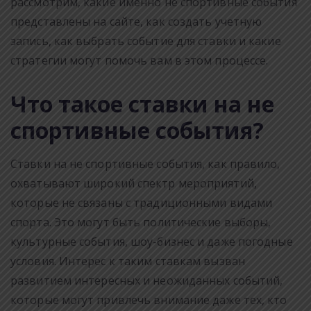
рассмотрим, какие именно не спортивные события
представлены на сайте, как создать учетную
запись, как выбрать событие для ставки и какие
стратегии могут помочь вам в этом процессе.
Что такое ставки на не
спортивные события?
Ставки на не спортивные события, как правило,
охватывают широкий спектр мероприятий,
которые не связаны с традиционными видами
спорта. Это могут быть политические выборы,
культурные события, шоу-бизнес и даже погодные
условия. Интерес к таким ставкам вызван
развитием интересных и неожиданных событий,
которые могут привлечь внимание даже тех, кто