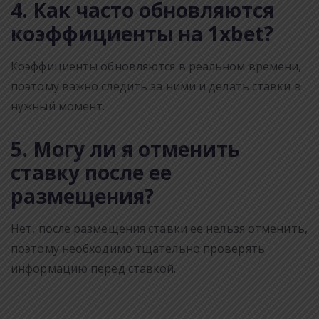
4. Как часто обновляются
коэффициенты на 1xbet?
Коэффициенты обновляются в реальном времени,
поэтому важно следить за ними и делать ставки в
нужный момент.
5. Могу ли я отменить
ставку после ее
размещения?
Нет, после размещения ставки ее нельзя отменить,
поэтому необходимо тщательно проверять
информацию перед ставкой.