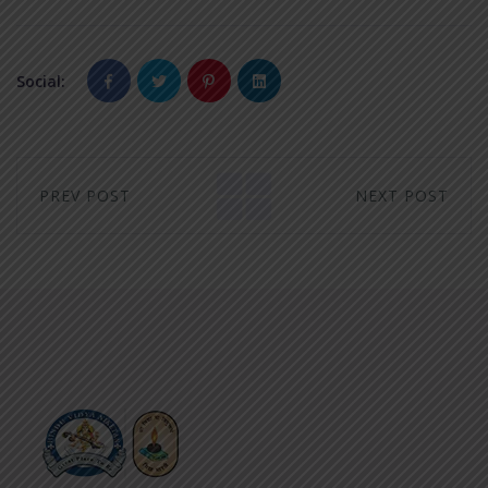
Social:
PREV POST
NEXT POST