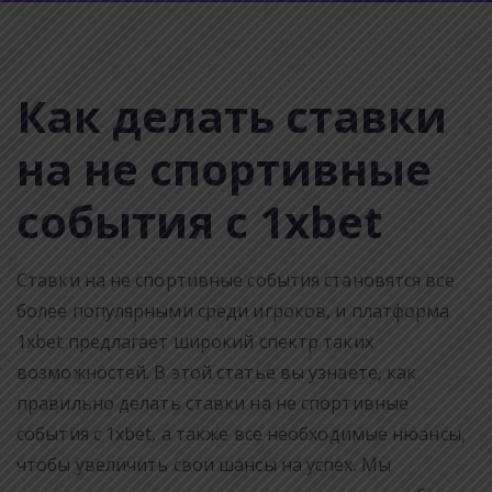
Как делать ставки
на не спортивные
события с 1xbet
Ставки на не спортивные события становятся все
более популярными среди игроков, и платформа
1xbet предлагает широкий спектр таких
возможностей. В этой статье вы узнаете, как
правильно делать ставки на не спортивные
события с 1xbet, а также все необходимые нюансы,
чтобы увеличить свои шансы на успех. Мы