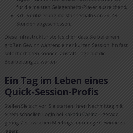
für die meisten Gelegenheits-Player ausreichend.
KYC-Verifizierung meist innerhalb von 24–48
Stunden abgeschlossen.
Diese Infrastruktur stellt sicher, dass Sie bei einem
großen Gewinn während einer kurzen Session ihn fast
sofort erhalten können, anstatt Tage auf die
Bearbeitung zu warten.
Ein Tag im Leben eines
Quick‑Session-Profis
Stellen Sie sich vor, Sie starten Ihren Nachmittag mit
einem schnellen Login bei
Kakadu Casino
—gerade
genug Zeit zwischen Meetings, um einige Gewinne zu
jagen: