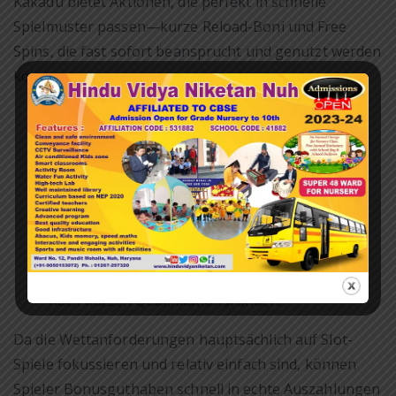
Kakadu bietet Aktionen, die perfekt in schnelle
Spielmuster passen—kurze Reload-Boni und Free
Spins, die fast sofort beansprucht und genutzt werden
können.
Dienstag Reload Bonus: Verdoppeln Sie Ihre
Einzahlung innerhalb von Minuten.
Sonnntags Free Spins: Drehen Sie bis zu 30 Mal
kostenlos an ausgewählten Slots.
Flash Leaderboard Drops: Verdienen Sie
Sofortpreise bei geplanten Events.
Turnierpreise: Sichern Sie sich Bargeldpreise
nach kurzen Qualifikationsrunden.
Da die Wettanforderungen hauptsächlich auf Slot-
Spiele fokussieren und relativ einfach sind, können
Spieler Bonusguthaben schnell in echte Auszahlungen