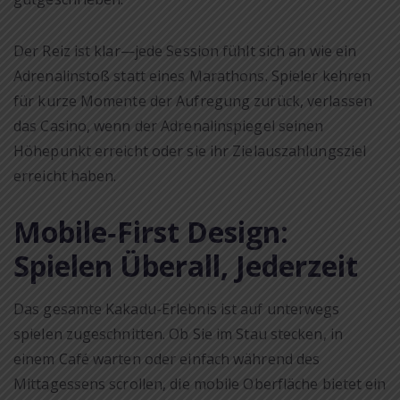
Der Reiz ist klar—jede Session fühlt sich an wie ein
Adrenalinstoß statt eines Marathons. Spieler kehren
für kurze Momente der Aufregung zurück, verlassen
das Casino, wenn der Adrenalinspiegel seinen
Höhepunkt erreicht oder sie ihr Zielauszahlungsziel
erreicht haben.
Mobile‑First Design:
Spielen Überall, Jederzeit
Das gesamte Kakadu-Erlebnis ist auf unterwegs
spielen zugeschnitten. Ob Sie im Stau stecken, in
einem Café warten oder einfach während des
Mittagessens scrollen, die mobile Oberfläche bietet ein