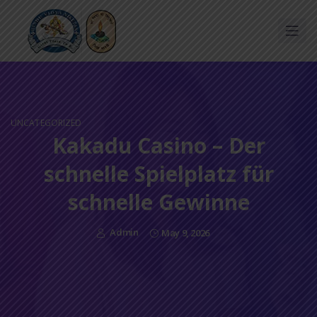
UNCATEGORIZED
Kakadu Casino – Der
schnelle Spielplatz für
schnelle Gewinne
Admin
May 9, 2026