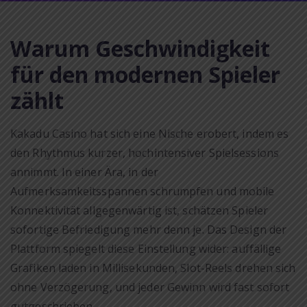
Warum Geschwindigkeit
für den modernen Spieler
zählt
Kakadu Casino hat sich eine Nische erobert, indem es
den Rhythmus kurzer, hochintensiver Spielsessions
annimmt. In einer Ära, in der
Aufmerksamkeitsspannen schrumpfen und mobile
Konnektivität allgegenwärtig ist, schätzen Spieler
sofortige Befriedigung mehr denn je. Das Design der
Plattform spiegelt diese Einstellung wider: auffällige
Grafiken laden in Millisekunden, Slot-Reels drehen sich
ohne Verzögerung, und jeder Gewinn wird fast sofort
gutgeschrieben.