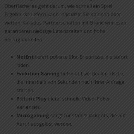
Oberfläche; es geht darum, wie schnell ein Spiel
Ergebnisse liefern kann, nachdem Sie spinnen oder
wetten. Kakadus Partnerschaften mit Branchenriesen
garantieren niedrige Latenzzeiten und hohe
Verfügbarkeiten.
NetEnt
liefert polierte Slot-Erlebnisse, die sofort
laden.
Evolution Gaming
betreibt Live-Dealer-Tische,
die innerhalb von Sekunden nach Ihrer Anfrage
starten.
Pittaric Play
bietet schnelle Video-Poker-
Varianten.
Microgaming
sorgt für stabile Jackpots, die auf
Abruf ausgelöst werden.