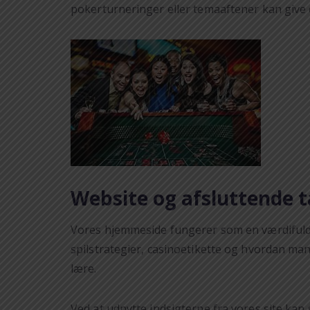
pokerturneringer eller temaaftener kan give
Website og afsluttende 
Vores hjemmeside fungerer som en værdifuld 
spilstrategier, casinoetikette og hvordan man
lære.
Ved at udnytte indsigterne fra vores site kan