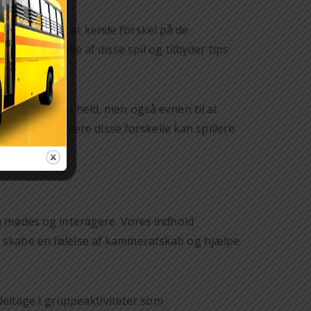
 det essentielt at kende forskel på de
ående analyse af disse spil og tilbyder tips
oker ikke kun held, men også evnen til at
held. Ved at lære disse forskelle kan spillere
an mødes og interagere. Vores indhold
n skabe en følelse af kammeratskab og hjælpe
 deltage i gruppeaktiviteter som