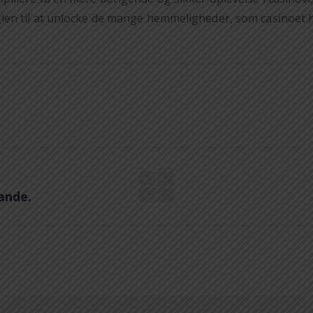
øglen til at unlocke de mange hemmeligheder, som casinoet h
ande.