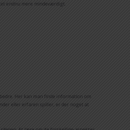
øget endnu mere mindeværdigt.
 bedre. Her kan man finde information om
er eller erfaren spiller, er der noget at
verdenen. At lære om de forskellige aspekter