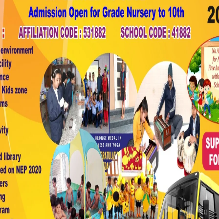
n handler om at spille. De tilbyder også en social oplevels
ller erfaren spiller, kan man lære at maksimere sin ople
e dine chancer
ot et spørgsmål om held. At have en klar strategi kan virkel
hjælper spillere med at træffe informerede beslutninger, nå
r man placerer sine indsatser.
t budget for, hvor meget man er villig til at tabe. Dette f
e fornøjelig. Med vores vejledning kan man opnå en bedre f
 deres regler