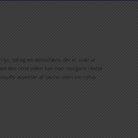
 lys, lyd og en atmosfære, der er svær at
d den rette viden kan man navigere i dette
 skjulte aspekter af
casino uden om rofus