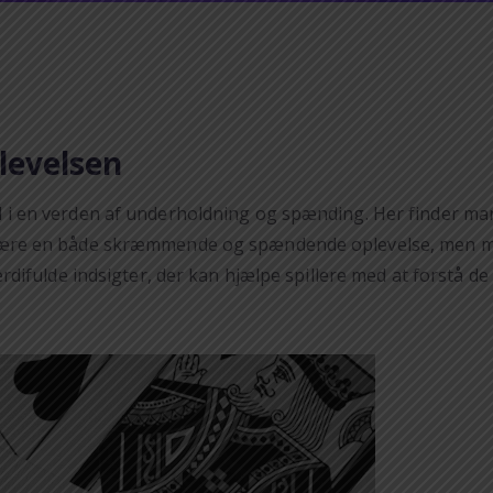
plevelsen
 i en verden af ​​underholdning og spænding. Her finder man
 være en både skræmmende og spændende oplevelse, men me
ærdifulde indsigter, der kan hjælpe spillere med at forstå de