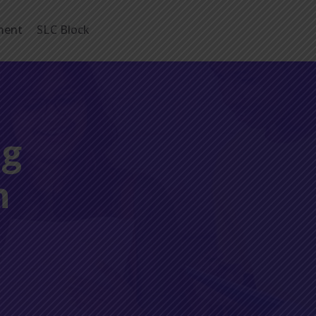
ment
SLC Block
ag
n