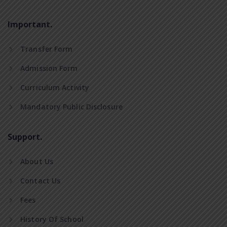
Important.
Transfer Form
Admission Form
Curriculum Activity
Mandatory Public Disclosure
Support.
About Us
Contact Us
Fees
History Of School