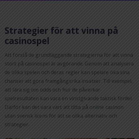
Strategier för att vinna på
casinospel
Att förstå de grundläggande strategierna för att vinna
stort på casinospel är avgörande. Genom att analysera
de olika spelen och deras regler kan spelare öka sina
chanser att göra framgångsrika insatser. Till exempel,
att lära sig om odds och hur de påverkar
spelresultaten kan vara en vinstgivande taktisk fördel.
Därför kan det vara värt att titta på
online casinon
utan svensk licens
för att se olika alternativ och
strategier.