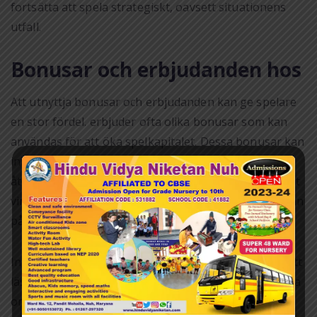
fortsätta att spela strategiskt, oavsett situationens
utfall.
Bonusar och erbjudanden hos
Att utnyttja bonusar och erbjudanden kan ge spelare
en stor fördel. erbjuder ofta olika bonusar som kan
användas för att öka spelkapitalet. Dessa bonusar kan
inkludera insättningsbonusar, gratissnurr eller
återbetalningar, vilket ger spelare fler möjligheter att
vinna stort. Att vara medveten om dessa alternativ kan
påverka din spelupplevelse positivt.
Innan man accepterar en bonus, är det dock viktigt att
läsa igenom villkoren noggrant. Vissa bonusar kan ha
omsättningskrav eller begränsningar som påverkar