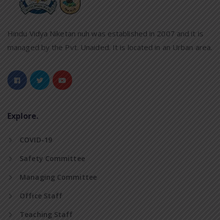
Hindu Vidya Niketan nuh was established in 2007 and it is
managed by the Pvt. Unaided. It is located in an Urban area.
Explore.
COVID-19
Safety Committee
Managing Committee
Office Staff
Teaching Staff