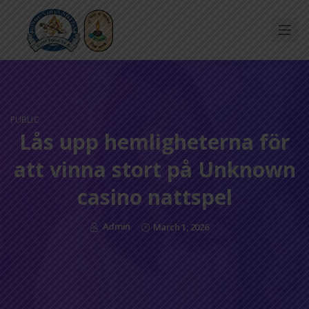
PUBLIC
Lås upp hemligheterna för
att vinna stort på Unknown
casino nattspel
Admin
March 1, 2026