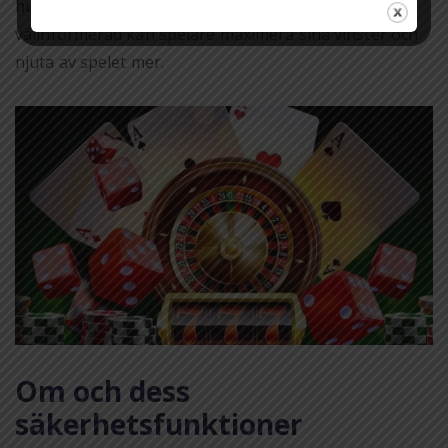
hur och när man kan använda dem. Genom att vara
välinformerad kan spelare maximera sina vinster och
njuta av spelet mer.
Om och dess
säkerhetsfunktioner