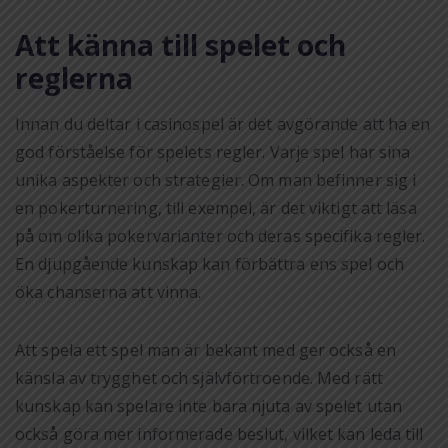
Att känna till spelet och
reglerna
Innan du deltar i casinospel är det avgörande att ha en
god förståelse för spelets regler. Varje spel har sina
unika aspekter och strategier. Om man befinner sig i
en pokerturnering, till exempel, är det viktigt att läsa
på om olika pokervarianter och deras specifika regler.
En djupgående kunskap kan förbättra ens spel och
öka chanserna att vinna.
Att spela ett spel man är bekant med ger också en
känsla av trygghet och självförtroende. Med rätt
kunskap kan spelare inte bara njuta av spelet utan
också göra mer informerade beslut, vilket kan leda till