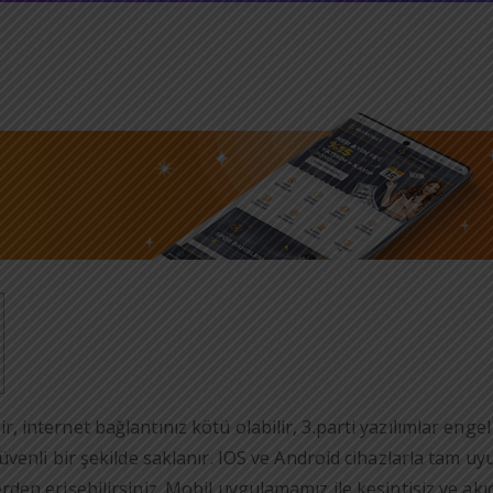
, internet bağlantınız kötü olabilir, 3.parti yazılımlar enge
 güvenli bir şekilde saklanır. IOS ve Android cihazlarla tam
erden erişebilirsiniz. Mobil uygulamamız ile kesintisiz ve a