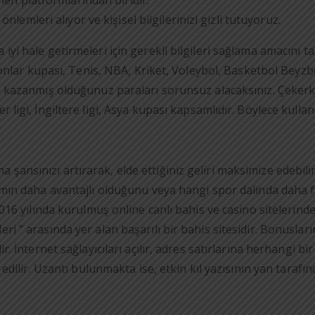
nen platformlarından biridir.
nlemleri alıyor ve kişisel bilgilerinizi gizli tutuyoruz.
iyi hale getirmeleri için gerekli bilgileri sağlama amacını t
piyonlar kupası, Tenis, NBA, Kriket, Voleybol, Basketbol Bey
çin kazanmış olduğunuz paraları sorunsuz alacaksınız. Çeker
 ligi, İngiltere ligi, Asya kupası kapsamlıdır. Böylece kullan
ansınızı artırarak, elde ettiğiniz geliri maksimize edebilirs
akımın daha avantajlı olduğunu veya hangi spor dalında dah
016 yılında kurulmuş online canlı bahis ve casino sitelerinden
i ” arasında yer alan başarılı bir bahis sitesidir. Bonusları
ir. İnternet sağlayıcıları açılır, adres satırlarına herhangi 
h edilir. Uzantı bulunmakta ise, etkin kıl yazısının yan tarafı