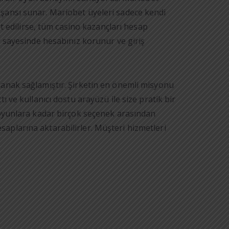
 şansı sunar. Mariobet üyeleri sadece kendi
it edilirse, tüm casino kazançları hesap
r sayesinde hesabınız korunur ve giriş
lanak sağlamıştır. Şirketin en önemli misyonu
 ve kullanıcı dostu arayüzü ile size pratik bir
oyunlara kadar birçok seçenek arasından
hesaplarına aktarabilirler. Müşteri hizmetleri