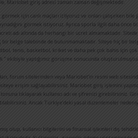
le, Mariobet giriş adresi zaman zaman değişmektedir.
görmek için canlı maçları izliyoruz ve onları çalışırken bile 
ynadığını görmek istiyoruz. Ayrıca sporla ilgili daha önce 
eti adı altında da herhangi bir ücret almamaktadır. Sitede
ç bir belge talebinde de bulunmamaktadır. Siteye hiç bir belg
utbol, tenis, basketbol, kriket ve daha pek çok bahis için çok 
k ” ekibiyle yaptığımız görüşme sonucunda oluşturulmuştur 
n, forum sitelerinden veya Mariobet’in resmi web sitesinden
siteye erişim sağlayabilirsiniz. Mariobet giriş işlemini yapm
nuna tıklayarak kullanıcı adı ve şifrenizi girebilirsiniz. Gir
atılabilirsiniz. Ancak Türkiye’deki yasal düzenlemeler neden
mış olup, kullanıcı bilgilerini ve finansal işlemleri dış tehd
üst düzeydedir. Kullanıcılar, güvenilir ödeme yöntemleriyle 