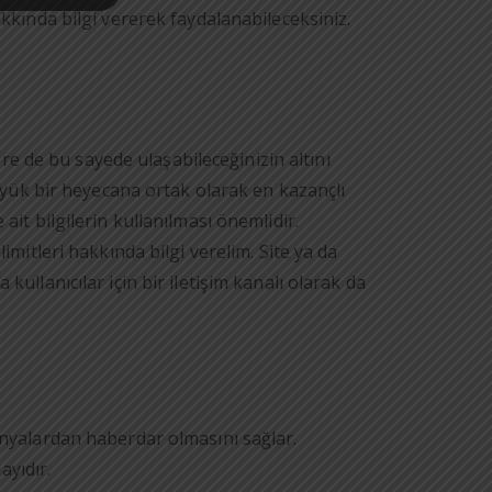
akkında bilgi vererek faydalanabileceksiniz.
re de bu sayede ulaşabileceğinizin altını
üyük bir heyecana ortak olarak en kazançlı
 ait bilgilerin kullanılması önemlidir.
itleri hakkında bilgi verelim. Site ya da
llanıcılar için bir iletişim kanalı olarak da
anyalardan haberdar olmasını sağlar.
yıdır.