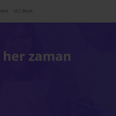
ment
SLC Block
ı her zaman