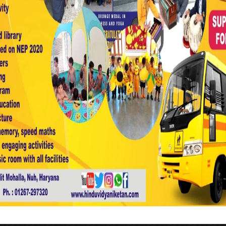
teleri veya oyun siteleri bulunur iken, mariobet neden tercih 
dan verilmiş yasal yetki belgesi bulunmaktadır. Dolayısı ile
sı ile birlikte, bu site ile ilgili yaşanması muhtemel bir p
tırım ve çekim işlemleri ile finansal hareketleri yöneteceğini
ktörde güvenilir bir bahis platformu olduğunu kanıtlar niteli
rın bahis keyfini artırmakta ve memnuniyet sağlamaktadır. Hı
layabilirsiniz. Şirket, yeni üyeler için hoş geldin bonuslar
ikle de mobil konusunda yapmış olduğu yatırımlar göz ardı e
nka hesabınıza veya ödeme seçeneklerine transfer edebilmek 
ini kullanarak da engelleri aşabilirsiniz.
n teknoloji çağında, kullanıcıların taleplerine uygun bir ş
o platformuna hoş geldiniz.Yüksek oranlar, zengin bahis se