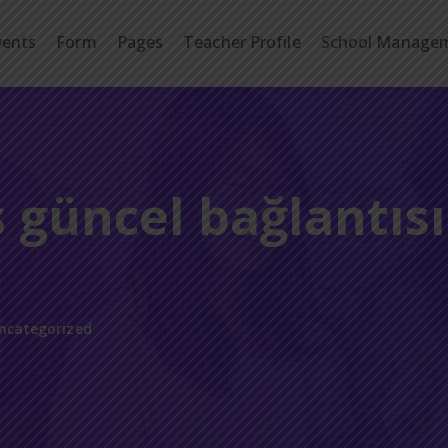
vents
Form
Pages
Teacher Profile
School Manage
ş güncel bağlantıs
ncategorized