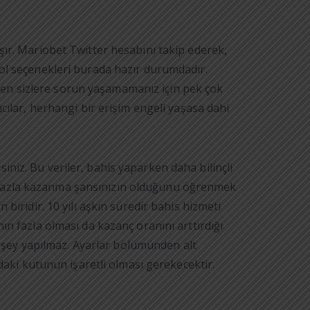
aşır. Mariobet Twitter hesabını takip ederek,
zbol seçenekleri burada hazır durumdadır.
ken sizlere sorun yaşamamanız için pek çok
ıcılar, herhangi bir erişim engeli yaşasa dahi
iniz. Bu veriler, bahis yaparken daha bilinçli
a fazla kazanma şansınızın olduğunu öğrenmek
 biridir. 10 yılı aşkın süredir bahis hizmeti
nın fazla olması da kazanç oranını arttırdığı
bir şey yapılmaz. Ayarlar bölümünden alt
ndaki kutunun işaretli olması gerekecektir.