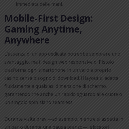
immediata delle mani.
Mobile‑First Design:
Gaming Anytime,
Anywhere
L’assenza di un’app dedicata potrebbe sembrare uno
svantaggio, ma il design web responsive di Pistolo
trasforma ogni smartphone in un vero e proprio
casino senza bisogno di download. Il layout si adatta
fluidamente a qualsiasi dimensione di schermo,
garantendo che anche un rapido sguardo alle quote o
un singolo spin siano seamless.
Durante visite brevi—ad esempio, mentre si aspetta in
un bar o durante una pausa pranzo—i giocatori