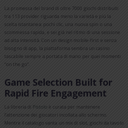
La promessa del brand di oltre 7000 giochi distribuiti
tra 113 provider riguarda meno la varietà e più la
scelta istantanea: pochi clic, una nuova spin o una
scommessa rapida, e sei già nel ritmo di una sessione
ad alta intensità. Con un design mobile-first e senza
bisogno di app, la piattaforma sembra un casino
tascabile sempre a portata di mano per quei momenti
“on the go”.
Game Selection Built for
Rapid Fire Engagement
La libreria di
Pistolo
è curata per mantenere
l’attenzione dei giocatori incollata allo schermo.
Mentre il catalogo vanta un mix di slot, giochi da tavolo