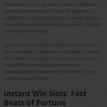
essere time‑consuming, ma Pistolo ha perfezionato
l’esperienza per adattarsi all’etica del quick‑play. La
piattaforma trasmette da Evolution Gaming e Ezugi in
alta qualità e con bassa latenza, assicurando che ogni
round proceda senza lag.
I giocatori possono piazzare scommesse con un clic e
ricevere feedback immediato—carte dealate o risultati
della roulette consegnati in pochi secondi. La chat è
snella; offre risposte rapide e mantiene le
conversazioni brevi, aiutando a mantenere il ritmo
durante sessioni intense.
Instant Win Slots: Fast
Beats of Fortune