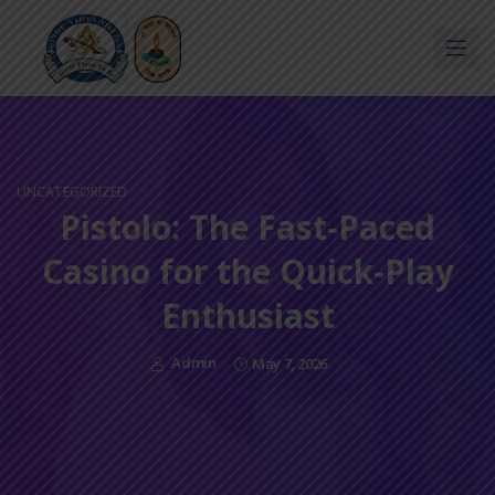
UNCATEGORIZED
Pistolo: The Fast‑Paced
Casino for the Quick‑Play
Enthusiast
Admin
May 7, 2026