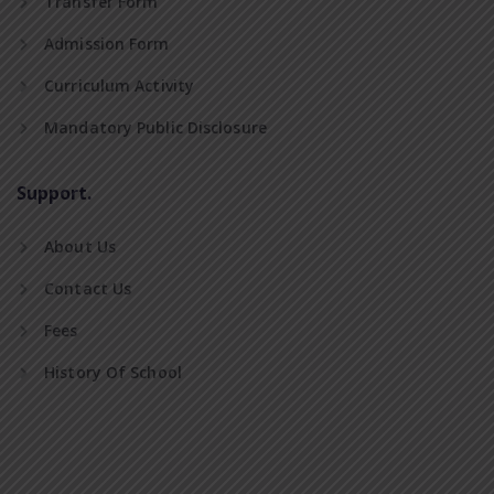
Transfer Form
Admission Form
Curriculum Activity
Mandatory Public Disclosure
Support.
About Us
Contact Us
Fees
History Of School