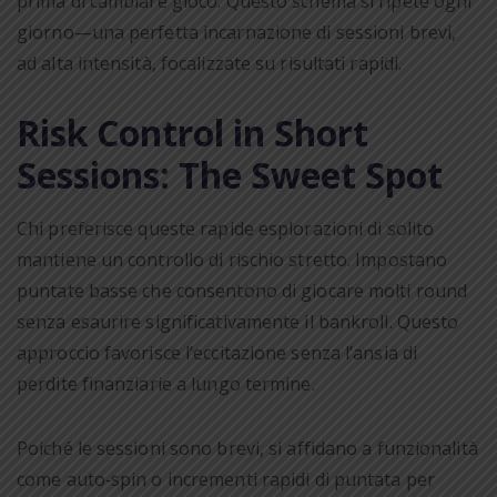
prima di cambiare gioco. Questo schema si ripete ogni
giorno—una perfetta incarnazione di sessioni brevi,
ad alta intensità, focalizzate su risultati rapidi.
Risk Control in Short
Sessions: The Sweet Spot
Chi preferisce queste rapide esplorazioni di solito
mantiene un controllo di rischio stretto. Impostano
puntate basse che consentono di giocare molti round
senza esaurire significativamente il bankroll. Questo
approccio favorisce l’eccitazione senza l’ansia di
perdite finanziarie a lungo termine.
Poiché le sessioni sono brevi, si affidano a funzionalità
come auto‑spin o incrementi rapidi di puntata per