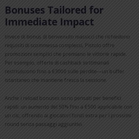
Bonuses Tailored for
Immediate Impact
Invece di bonus di benvenuto massicci che richiedono
requisiti di scommessa complessi, Pistolo offre
promozioni semplici che premiano le vittorie rapide.
Per esempio, offerte di cashback settimanali
restituiscono fino a €3000 sulle perdite—un buffer
istantaneo che mantiene fresca la sessione.
Anche i reload bonuses sono pensati per benefici
rapidi: un aumento del 50% fino a €500 applicabile con
un clic, offrendo ai giocatori fondi extra per i prossimi
round senza passaggi aggiuntivi.