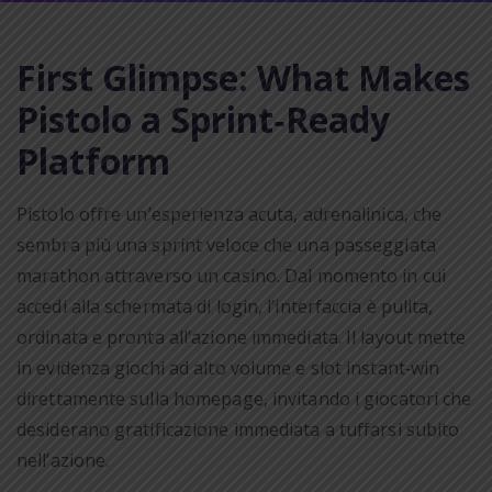
First Glimpse: What Makes
Pistolo a Sprint‑Ready
Platform
Pistolo offre un’esperienza acuta, adrenalinica, che
sembra più una sprint veloce che una passeggiata
marathon attraverso un casino. Dal momento in cui
accedi alla schermata di login, l’interfaccia è pulita,
ordinata e pronta all’azione immediata. Il layout mette
in evidenza giochi ad alto volume e slot instant‑win
direttamente sulla homepage, invitando i giocatori che
desiderano gratificazione immediata a tuffarsi subito
nell’azione.