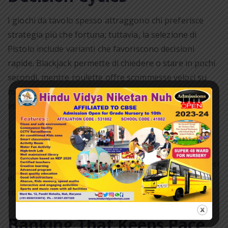
I giochi da tavolo spesso attraggono chi preferisce
strategia più che fortuna; tuttavia, la selezione di
Pistolo include varianti che favoriscono decisioni
rapide. Blackjack permette di chiedere o stare in pochi
secondi, mentre roulette offre scommesse veloci su
numeri singoli o colori che si risolvono
immediatamente.
L’interfaccia di puntata è progettata per permettere
modifiche in tempo reale—niente ricariche di pagina,
niente menu da navigare. Questo permette ai giocatori
di passare tra tavoli o cambiare gioco senza perdere
ritmo.
Banking That Keeps Pace