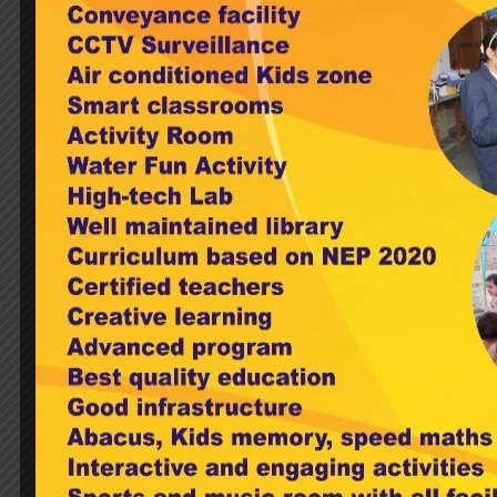
support, säkerställer de att varje spelare har
Spelutbud och användar
erbjuder ett brett utbud av spel som tillgodos
det något för alla. Plattformens design möjlig
Den optimerade användarupplevelsen på bety
integrationen av olika spel och funktioner gö