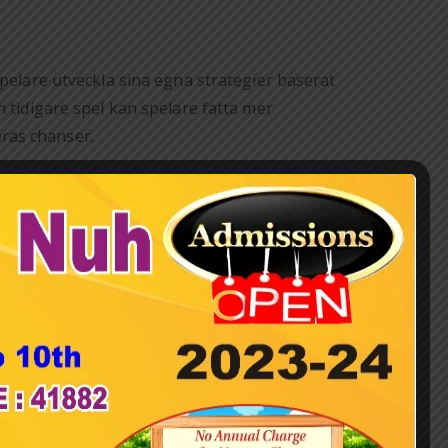
pelare utveckla sina egna strategier baserat
 tidigare spel kan spelare fatta mer
ras chanser.
 på lycka. Istället får de verktyg som gör att
 och implementerar den senaste
ering kan spelare känna sig trygga när de
are som värdesätter säkerhet.
 att erbjuda tydliga instruktioner och