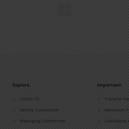
Explore.
Important.
COVID-19
Transfer F
Safety Committee
Admission 
Managing Committee
Curriculum A