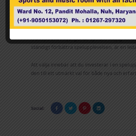
Om
är mer än bara en spelplattform; det är en d
transparent miljö, ger de spelare möjlighet 
ständigt förbättra spelupplevelsen, är en le
Att välja innebär att du investerar i en spel
den till ett utmärkt val för både nya och erf
Social: