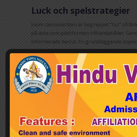
Luck och spelstrategier
Inom casinovärlden är begreppet “tur” ofrånk
på data som plattformen tillhandahåller. Gen
informerade beslut. En grundläggande aspek
Genom att kombinera tur med strategiskt tänka
de kan maximera sina chanser att vinna, vilke
Säkerhet och trygghet
En av de största bekymren när det kommer til
säkerhetstekniken för att skydda sina använ
spelar. Det är därför många väljer denna platt
Dessutom erbjuder också information till sin