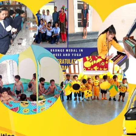
 den hjälp de behöver för att navigera i casinovärlden på ett
upplevelse
er alla typer av spelare. Oavsett om du föredrar klassiska 
gör en smidig och användarvänlig navigering, vilket gör det l
der också att spelare kan fokusera mer på spelet och min
r att spelare kan njuta av en problemfri och underhållande