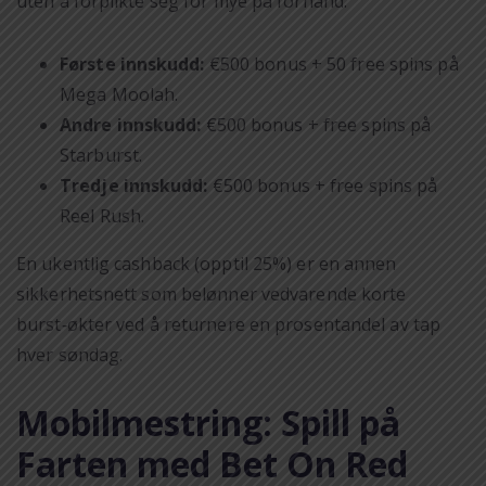
uten å forplikte seg for mye på forhånd.
Første innskudd:
€500 bonus + 50 free spins på
Mega Moolah.
Andre innskudd:
€500 bonus + free spins på
Starburst.
Tredje innskudd:
€500 bonus + free spins på
Reel Rush.
En ukentlig cashback (opptil 25%) er en annen
sikkerhetsnett som belønner vedvarende korte
burst‑økter ved å returnere en prosentandel av tap
hver søndag.
Mobilmestring: Spill på
Farten med Bet On Red