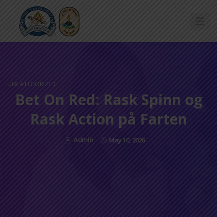
UNCATEGORIZED
Bet On Red: Rask Spinn og
Rask Action på Farten
Admin
May 10, 2026