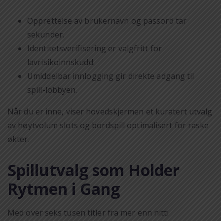
Opprettelse av brukernavn og passord tar
sekunder.
Identitetsverifisering er valgfritt for
lavrisikoinnskudd.
Umiddelbar innlogging gir direkte adgang til
spill-lobbyen.
Når du er inne, viser hovedskjermen et kuratert utvalg
av høytvolum slots og bordspill optimalisert for raske
økter.
Spillutvalg som Holder
Rytmen i Gang
Med over seks tusen titler fra mer enn nitti