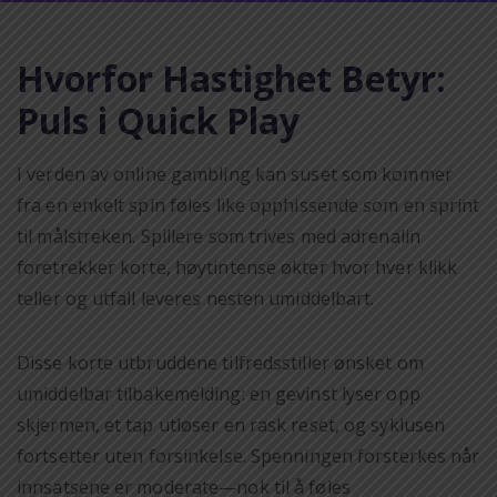
Hvorfor Hastighet Betyr:
Puls i Quick Play
I verden av online gambling kan suset som kommer
fra en enkelt spin føles like opphissende som en sprint
til målstreken. Spillere som trives med adrenalin
foretrekker korte, høytintense økter hvor hver klikk
teller og utfall leveres nesten umiddelbart.
Disse korte utbruddene tilfredsstiller ønsket om
umiddelbar tilbakemelding: en gevinst lyser opp
skjermen, et tap utløser en rask reset, og syklusen
fortsetter uten forsinkelse. Spenningen forsterkes når
innsatsene er moderate—nok til å føles