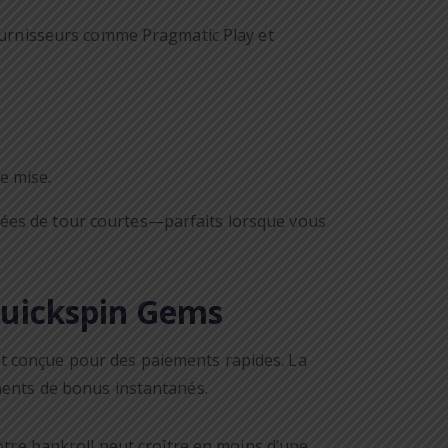
fournisseurs comme Pragmatic Play et
e mise.
durées de tour courtes—parfaits lorsque vous
 Quickspin Gems
est conçue pour des paiements rapides. La
ments de bonus instantanés.
otre bankroll peut croître en moins d’une