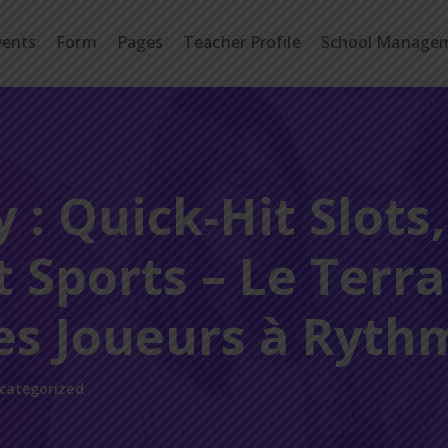
vents
Form
Pages
Teacher Profile
School Manage
y : Quick‑Hit Slots
 Sports – Le Terra
les Joueurs à Ryt
categorized