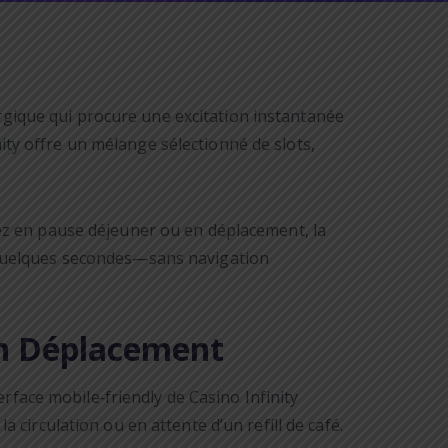
ergique qui procure une excitation instantanée
ity
offre un mélange sélectionné de slots,
ez en pause déjeuner ou en déplacement, la
 quelques secondes—sans navigation
en Déplacement
rface mobile‑friendly de Casino Infinity
irculation ou en attente d’un refill de café.