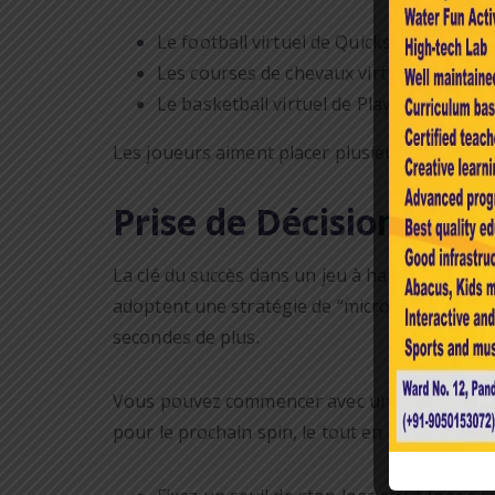
Le football virtuel de Quickspin propose
Les courses de chevaux virtuelles d’Evol
Le basketball virtuel de Play’n GO offre
Les joueurs aiment placer plusieurs paris sur
Prise de Décision sous
La clé du succès dans un jeu à haute intensit
adoptent une stratégie de “micro‑mise”—plac
secondes de plus.
Vous pouvez commencer avec une mise de 1 € su
pour le prochain spin, le tout en moins d’une