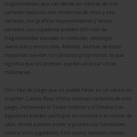
tragamonedas, que van desde las clásicas de tres
carretes hasta las más modernas de cinco y seis
carretes, con gráficos impresionantes y temas
variados. Los jugadores pueden disfrutar de
tragamonedas basadas en películas, mitología,
aventuras y mucho más. Además, muchas de estas
máquinas cuentan con jackpots progresivos, lo que
significa que los premios pueden alcanzar cifras
millonarias.
Otro tipo de juego que no puede faltar en un casino es
el póker. Casino Roxy ofrece diversas variantes de este
juego, incluyendo el Texas Hold’em y el Omaha. Los
jugadores pueden participar en torneos o en mesas de
cash, donde pueden poner a prueba sus habilidades
contra otros jugadores. Este casino también cuenta