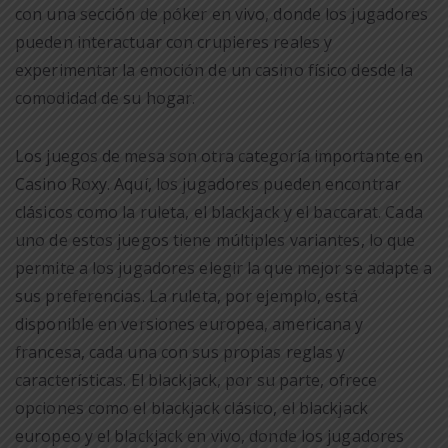
con una sección de póker en vivo, donde los jugadores
pueden interactuar con crupieres reales y
experimentar la emoción de un casino físico desde la
comodidad de su hogar.
Los juegos de mesa son otra categoría importante en
Casino Roxy. Aquí, los jugadores pueden encontrar
clásicos como la ruleta, el blackjack y el baccarat. Cada
uno de estos juegos tiene múltiples variantes, lo que
permite a los jugadores elegir la que mejor se adapte a
sus preferencias. La ruleta, por ejemplo, está
disponible en versiones europea, americana y
francesa, cada una con sus propias reglas y
características. El blackjack, por su parte, ofrece
opciones como el blackjack clásico, el blackjack
europeo y el blackjack en vivo, donde los jugadores