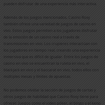
pueden disfrutar de una experiencia más interactiva.
Además de los juegos mencionados, Casino Roxy
también ofrece una variedad de juegos de casino en
vivo. Estos juegos permiten a los jugadores disfrutar
de la emoción de un casino real a través de
transmisiones en vivo. Los crupieres interactúan con
los jugadores en tiempo real, creando una experiencia
inmersiva que es difícil de igualar. Entre los juegos de
casino en vivo se encuentran la ruleta en vivo, el
blackjack en vivo y el baccarat en vivo, todos ellos con
múltiples mesas y límites de apuestas.
No podemos olvidar la sección de juegos de cartas y
otros juegos de habilidad que Casino Roxy tiene para
ofrecer. Juegos como el video póker, el bingo y el keno