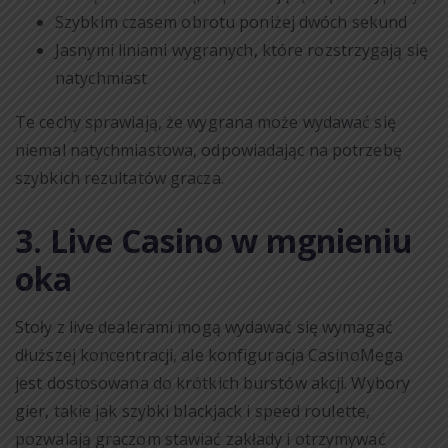
Szybkim czasem obrotu poniżej dwóch sekund
Jasnymi liniami wygranych, które rozstrzygają się
natychmiast
Te cechy sprawiają, że wygrana może wydawać się
niemal natychmiastowa, odpowiadając na potrzebę
szybkich rezultatów gracza.
3. Live Casino w mgnieniu
oka
Stoły z live dealerami mogą wydawać się wymagać
dłuższej koncentracji, ale konfiguracja CasinoMega
jest dostosowana do krótkich burstów akcji. Wybory
gier, takie jak szybki blackjack i speed roulette,
pozwalają graczom stawiać zakłady i otrzymywać