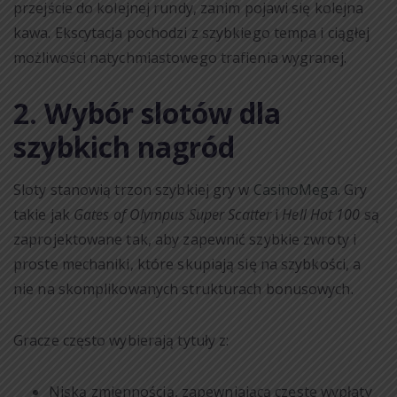
przejście do kolejnej rundy, zanim pojawi się kolejna
kawa. Ekscytacja pochodzi z szybkiego tempa i ciągłej
możliwości natychmiastowego trafienia wygranej.
2. Wybór slotów dla
szybkich nagród
Sloty stanowią trzon szybkiej gry w
CasinoMega
. Gry
takie jak
Gates of Olympus Super Scatter
i
Hell Hot 100
są
zaprojektowane tak, aby zapewnić szybkie zwroty i
proste mechaniki, które skupiają się na szybkości, a
nie na skomplikowanych strukturach bonusowych.
Gracze często wybierają tytuły z:
Niską zmiennością, zapewniającą częste wypłaty