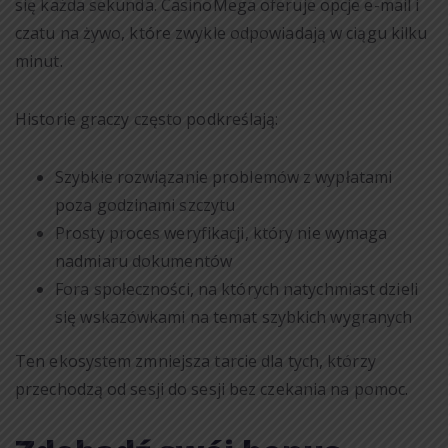
się każda sekunda. CasinoMega oferuje opcje e-mail i
czatu na żywo, które zwykle odpowiadają w ciągu kilku
minut.
Historie graczy często podkreślają:
Szybkie rozwiązanie problemów z wypłatami
poza godzinami szczytu
Prosty proces weryfikacji, który nie wymaga
nadmiaru dokumentów
Fora społeczności, na których natychmiast dzieli
się wskazówkami na temat szybkich wygranych
Ten ekosystem zmniejsza tarcie dla tych, którzy
przechodzą od sesji do sesji bez czekania na pomoc.