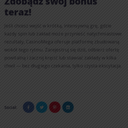
Zdobądź swój bonus
teraz!
Jeśli chcesz wejść w krótką, intensywną grę, gdzie
każdy spin lub zakład może przynieść natychmiastowe
rezultaty, CasinoMega oferuje platformę zbudowaną
wokół tego rytmu. Zarejestruj się dziś, odbierz ofertę
powitalną i zacznij kręcić lub stawiać zakłady w kilka
chwil — bez długiego czekania, tylko czysta ekscytacja.
Social: