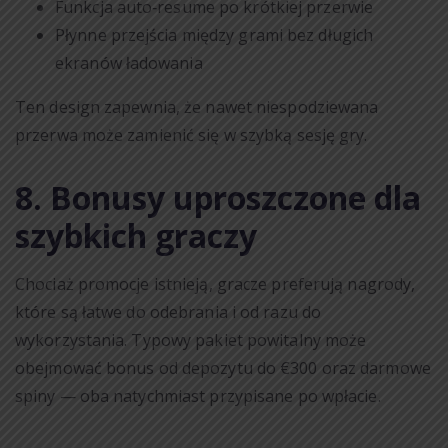
Funkcja auto‑resume po krótkiej przerwie
Płynne przejścia między grami bez długich
ekranów ładowania
Ten design zapewnia, że nawet niespodziewana
przerwa może zamienić się w szybką sesję gry.
8. Bonusy uproszczone dla
szybkich graczy
Chociaż promocje istnieją, gracze preferują nagrody,
które są łatwe do odebrania i od razu do
wykorzystania. Typowy pakiet powitalny może
obejmować bonus od depozytu do €300 oraz darmowe
spiny — oba natychmiast przypisane po wpłacie.