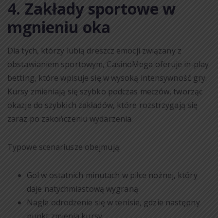
4. Zakłady sportowe w
mgnieniu oka
Dla tych, którzy lubią dreszcz emocji związany z
obstawianiem sportowym, CasinoMega oferuje in‑play
betting, które wpisuje się w wysoką intensywność gry.
Kursy zmieniają się szybko podczas meczów, tworząc
okazje do szybkich zakładów, które rozstrzygają się
zaraz po zakończeniu wydarzenia.
Typowe scenariusze obejmują:
Gol w ostatnich minutach w piłce nożnej, który
daje natychmiastową wygraną
Nagle odrodzenie się w tenisie, gdzie następny
punkt zmienia kursy