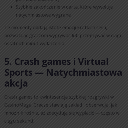
Szybkie zakończenie w darta, które wywołuje
natychmiastowe wygrane
Te momenty oddają istotę emocji krótkich sesji,
pozwalając graczom wygrywać lub przegrywać w ciągu
ostatnich minut wydarzenia.
5. Crash games i Virtual
Sports — Natychmiastowa
akcja
Crash games to kwintesencja szybkiej rozgrywki w
CasinoMega. Gracze stawiają zakład i obserwują, jak
mnożnik rośnie, aż zdecydują się wypłacić — często w
ciągu sekund.