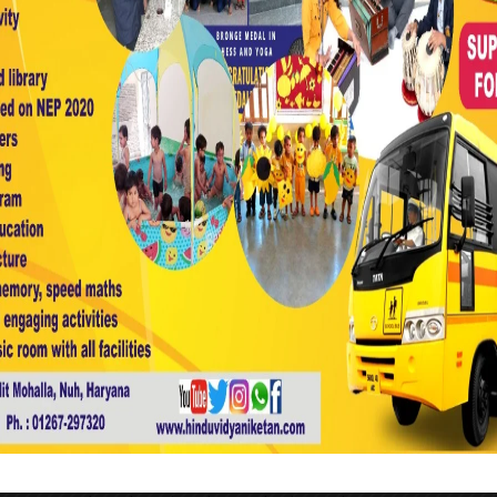
anneer je deze moet indrukken is waar vaardigheid en geluk
5× op Easy of 3× op Medium—en drukken op cash out zodra da
ordat je speelt.
e gaten; wanneer deze je doel nadert, wees klaar.
ast te zetten voordat de volgende stap een val kan triggere
iers nadat je je doel hebt bereikt.
en boeiend, terwijl je overexposure aan plotselinge verlie
et Werkt op Je Telefoon
artphones en tablets. Geen download nodig; het draait in el
.
 een andere tik cash out.