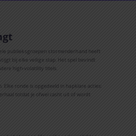
ngt
obiele publieksgroepen stormenderhand heeft
jgt bij elke veilige stap. Het spel bevindt
re high‑volatility titels.
. Elke ronde is opgedeeld in hapklare acties:
erhaal totdat je ofwel casht uit of wordt