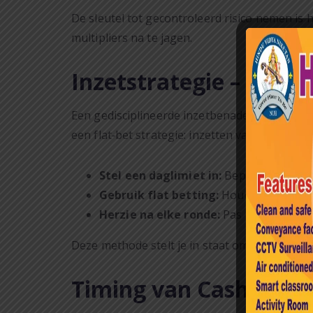
De sleutel tot gecontroleerd risico nemen is h
multipliers na te jagen.
Inzetstrategie – Klein
Een gedisciplineerde inzetbenadering houdt de
een flat‑bet strategie: inzetten van 1–3 % va
Stel een daglimiet in:
Bepaal hoeveel r
Gebruik flat betting:
Houd elke inzet 
Herzie na elke ronde:
Pas aan als je ba
Deze methode stelt je in staat om frequente 
Timing van Cash Out –