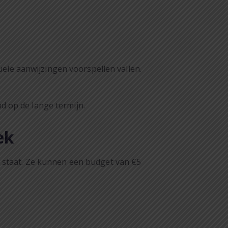
uele aanwijzingen voorspellen vallen.
 op de lange termijn.
ek
rij staat. Ze kunnen een budget van €5