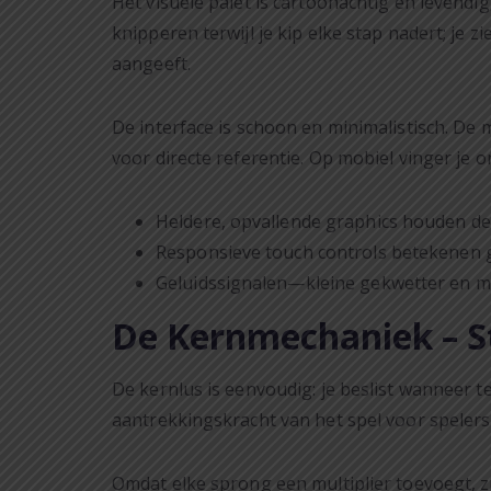
Het visuele palet is cartoonachtig en levendi
knipperen terwijl je kip elke stap nadert; je 
aangeeft.
De interface is schoon en minimalistisch. De m
voor directe referentie. Op mobiel vinger je o
Heldere, opvallende graphics houden de s
Responsieve touch controls betekenen g
Geluidssignalen—kleine gekwetter en m
De Kernmechaniek – St
De kernlus is eenvoudig: je beslist wanneer t
aantrekkingskracht van het spel voor spelers 
Omdat elke sprong een multiplier toevoegt, zie