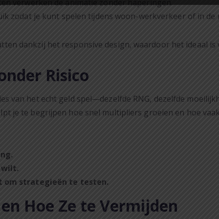
ten verwerken de animatie zonder haperingen.
k zodat je kunt spelen tijdens woon-werkverkeer of in de ri
ten dankzij het responsive design, waardoor het ideaal is 
nder Risico
ies van het echt geld spel—dezelfde RNG, dezelfde moeilijk
t je te begrijpen hoe snel multipliers groeien en hoe vaak 
ng.
wilt.
t om strategieën te testen.
en Hoe Ze te Vermijden