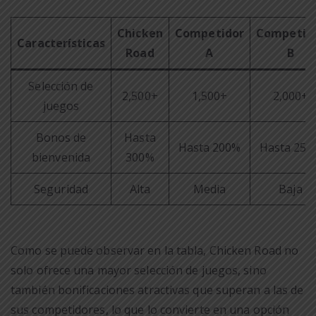
Chicken
Competidor
Competid
Características
Road
A
B
Selección de
2,500+
1,500+
2,000+
juegos
Bonos de
Hasta
Hasta 200%
Hasta 250
bienvenida
300%
Seguridad
Alta
Media
Baja
Como se puede observar en la tabla, Chicken Road no
solo ofrece una mayor selección de juegos, sino
también bonificaciones atractivas que superan a las de
sus competidores, lo que lo convierte en una opción