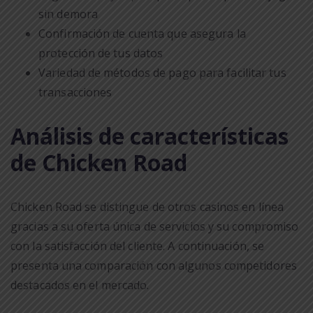
sin demora
Confirmación de cuenta que asegura la
protección de tus datos
Variedad de métodos de pago para facilitar tus
transacciones
Análisis de características
de Chicken Road
Chicken Road se distingue de otros casinos en línea
gracias a su oferta única de servicios y su compromiso
con la satisfacción del cliente. A continuación, se
presenta una comparación con algunos competidores
destacados en el mercado.