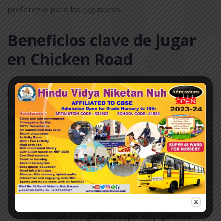
preferente para los jugadores.
Beneficios clave de jugar
en Chicken Road
Jugar en Chicken Road no solo es entretenido, sino
que también viene acompañado de múltiples
beneficios que mejoran la experiencia general del
usuario. Estos son algunos de los más destacados:
Promociones continuas:
Chicken Road ofrece
promociones regulares y programas de lealtad
que añaden un valor significativo al juego.
Atención al cliente:
Un equipo de soporte
disponible 24/7 garantiza que los jugadores