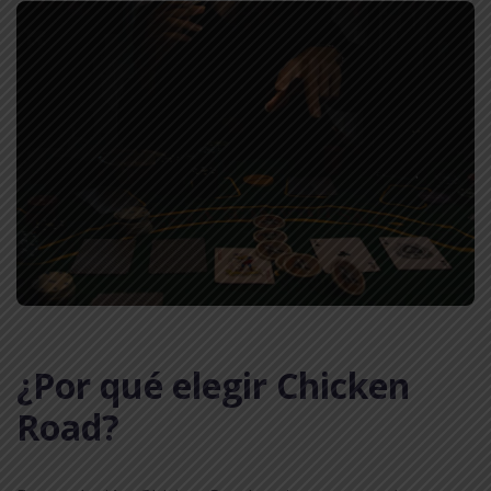
¿Por qué elegir Chicken
Road?