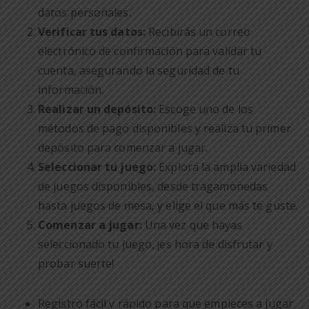
datos personales.
Verificar tus datos:
Recibirás un correo
electrónico de confirmación para validar tu
cuenta, asegurando la seguridad de tu
información.
Realizar un depósito:
Escoge uno de los
métodos de pago disponibles y realiza tu primer
depósito para comenzar a jugar.
Seleccionar tu juego:
Explora la amplia variedad
de juegos disponibles, desde tragamonedas
hasta juegos de mesa, y elige el que más te guste.
Comenzar a jugar:
Una vez que hayas
seleccionado tu juego, ¡es hora de disfrutar y
probar suerte!
Registro fácil y rápido para que empieces a jugar