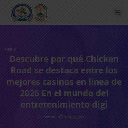
PUBLIC
Descubre por qué Chicken
Road se destaca entre los
mejores casinos en línea de
2026 En el mundo del
entretenimiento digi
Admin
May 21, 2026