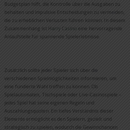
Budgetplan hilft, die Kontrolle über die Ausgaben zu
behalten und impulsive Entscheidungen zu vermeiden,
die zu erheblichen Verlusten führen können. In diesem
Zusammenhang ist
Harry Casino
eine hervorragende
Anlaufstelle für spannende Spielerlebnisse.
Zusätzlich sollte jeder Spieler sich über die
verschiedenen Spielmöglichkeiten informieren, um
eine fundierte Wahl treffen zu können. Ob
Spielautomaten, Tischspiele oder Live-Casinospiele –
jedes Spiel hat seine eigenen Regeln und
Auszahlungsquoten. Ein tiefes Verständnis dieser
Elemente ermöglicht es den Spielern, gezielt und
strategisch zu spielen, wodurch die Gewinnchancen