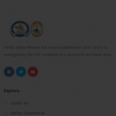
Hindu Vidya Niketan nuh was established in 2007 and it is
managed by the Pvt. Unaided. It is located in an Urban area.
Explore.
COVID-19
Safety Committee