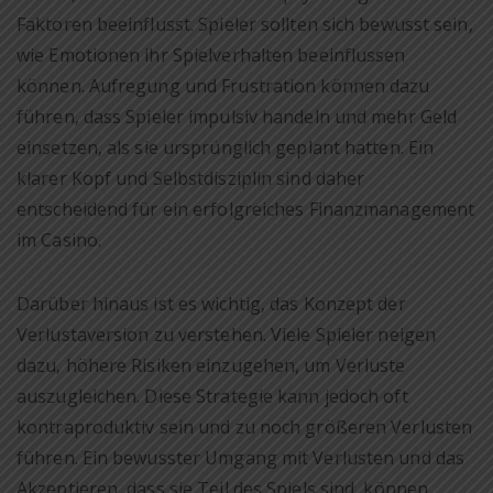
Faktoren beeinflusst. Spieler sollten sich bewusst sein,
wie Emotionen ihr Spielverhalten beeinflussen
können. Aufregung und Frustration können dazu
führen, dass Spieler impulsiv handeln und mehr Geld
einsetzen, als sie ursprünglich geplant hatten. Ein
klarer Kopf und Selbstdisziplin sind daher
entscheidend für ein erfolgreiches Finanzmanagement
im Casino.
Darüber hinaus ist es wichtig, das Konzept der
Verlustaversion zu verstehen. Viele Spieler neigen
dazu, höhere Risiken einzugehen, um Verluste
auszugleichen. Diese Strategie kann jedoch oft
kontraproduktiv sein und zu noch größeren Verlusten
führen. Ein bewusster Umgang mit Verlusten und das
Akzeptieren, dass sie Teil des Spiels sind, können