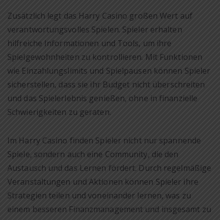
Zusätzlich legt das Harry Casino großen Wert auf
verantwortungsvolles Spielen. Spieler erhalten
hilfreiche Informationen und Tools, um ihre
Spielgewohnheiten zu kontrollieren. Mit Funktionen
wie Einzahlungslimits und Spielpausen können Spieler
sicherstellen, dass sie ihr Budget nicht überschreiten
und das Spielerlebnis genießen, ohne in finanzielle
Schwierigkeiten zu geraten.
Im Harry Casino finden Spieler nicht nur spannende
Spiele, sondern auch eine Community, die den
Austausch und das Lernen fördert. Durch regelmäßige
Veranstaltungen und Aktionen können Spieler ihre
Strategien teilen und voneinander lernen, was zu
einem besseren Finanzmanagement und insgesamt zu