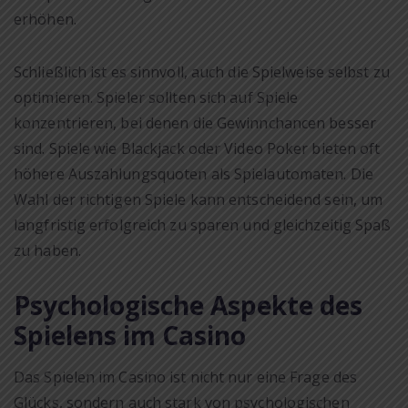
erhöhen.
Schließlich ist es sinnvoll, auch die Spielweise selbst zu
optimieren. Spieler sollten sich auf Spiele
konzentrieren, bei denen die Gewinnchancen besser
sind. Spiele wie Blackjack oder Video Poker bieten oft
höhere Auszahlungsquoten als Spielautomaten. Die
Wahl der richtigen Spiele kann entscheidend sein, um
langfristig erfolgreich zu sparen und gleichzeitig Spaß
zu haben.
Psychologische Aspekte des
Spielens im Casino
Das Spielen im Casino ist nicht nur eine Frage des
Glücks, sondern auch stark von psychologischen