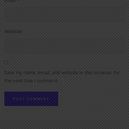
Email
*
Website
Save my name, email, and website in this browser for
the next time I comment.