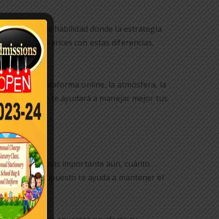
 son juegos de habilidad donde la estrategia
que te familiarices con estas diferencias,
 o en una plataforma online, la atmósfera, la
ocer el entorno te ayudará a manejar mejor tus
o a gastar y, más importante aún, cuánto
ieros. Un presupuesto te ayuda a mantener el