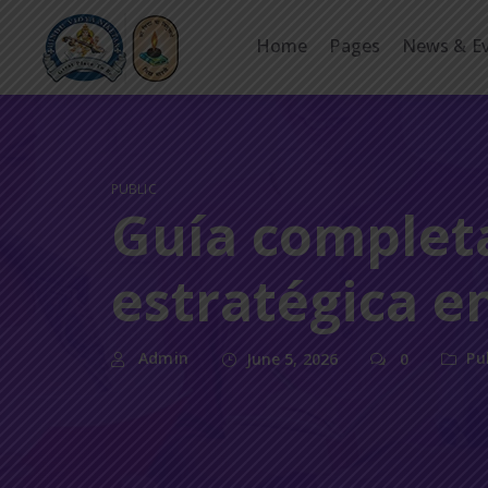
Home
Pages
News & E
PUBLIC
Guía complet
estratégica e
Admin
Pu
June 5, 2026
0