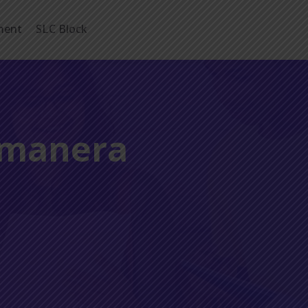
ment
SLC Block
 manera