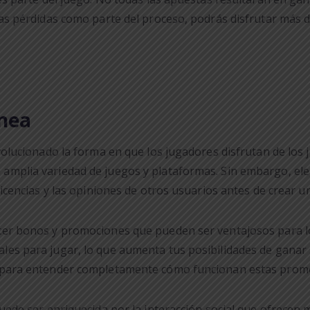
las pérdidas como parte del proceso, podrás disfrutar más d
ínea
evolucionado la forma en que los jugadores disfrutan de los
mplia variedad de juegos y plataformas. Sin embargo, elegi
licencias y las opiniones de otros usuarios antes de crear u
ecer bonos y promociones que pueden ser ventajosos para 
les para jugar, lo que aumenta tus posibilidades de ganar 
es para entender completamente cómo funcionan estas prom
uede ser enriquecida por la interacción social que ofrecen m