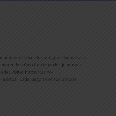
 ganar dinero. Desde los antiguos dados hasta
Comprender cómo funcionan los juegos de
uedes visitar
https://casino-
ura actual. Cada juego tiene sus propias