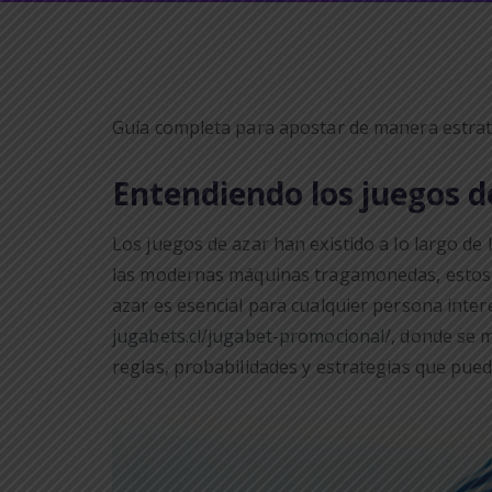
Guía completa para apostar de manera estrat
Entendiendo los juegos d
Los juegos de azar han existido a lo largo de 
las modernas máquinas tragamonedas, estos 
azar es esencial para cualquier persona inter
jugabets.cl/jugabet-promocional/
, donde se m
reglas, probabilidades y estrategias que puede