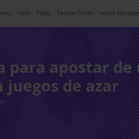
vents
Form
Pages
Teacher Profile
School Manage
a para apostar de
n juegos de azar
blic