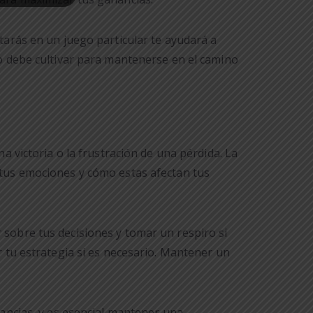
tarás en un juego particular te ayudará a
so debe cultivar para mantenerse en el camino
a victoria o la frustración de una pérdida. La
 tus emociones y cómo estas afectan tus
 sobre tus decisiones y tomar un respiro si
r tu estrategia si es necesario. Mantener un
nancias, y es esencial mantener una