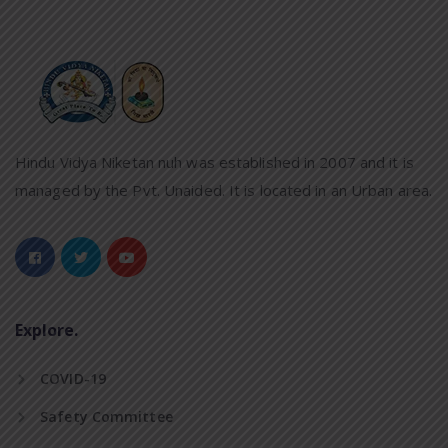
Hindu Vidya Niketan nuh was established in 2007 and it is
managed by the Pvt. Unaided. It is located in an Urban area.
Explore.
COVID-19
Safety Committee