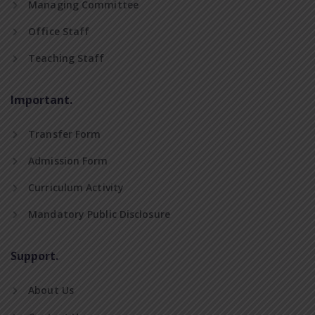
Managing Committee
Office Staff
Teaching Staff
Important.
Transfer Form
Admission Form
Curriculum Activity
Mandatory Public Disclosure
Support.
About Us