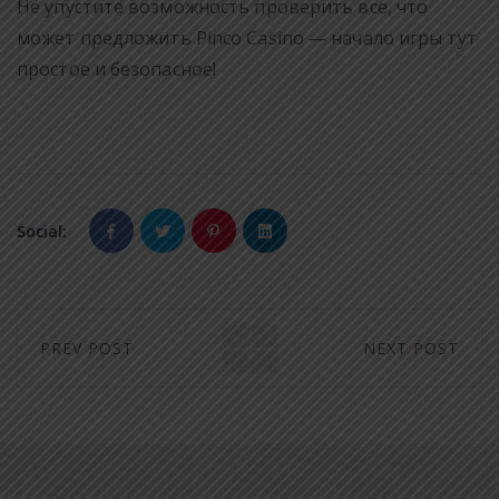
Не упустите возможность проверить все, что
может предложить Pinco Casino — начало игры тут
простое и безопасное!
Social:
PREV POST
NEXT POST