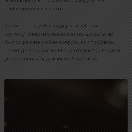
безопасности и что казино соблюдает все
необходимые стандарты.
Кроме того, служба поддержки работает
круглосуточно, что позволяет пользователям
быстро решать любые вопросы или проблемы.
Такой уровень обслуживания создает доверие и
уверенность в надежности Pinco Casino.