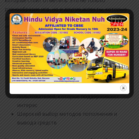
которые стоит отметить. Это не только
разнообразие игр, но и другие аспекты, которые
делают процесс игры максимально комфортным и
интересным.
Пользовательский интерфейс — интуитивно
понятный и удобный
Большие бонусы для новых игроков, что
позволяет начать игру с дополнительными
средствами
Регулярные акции для постоянных
пользователей, которые поддерживают
интерес
Широкий выбор методов пополнения и
вывода средств