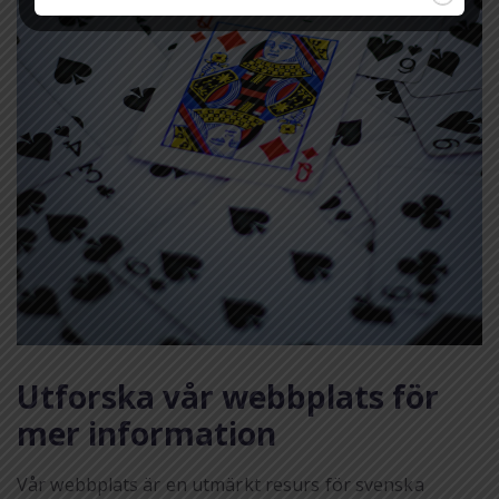
Utforska vår webbplats för
mer information
Vår webbplats är en utmärkt resurs för svenska