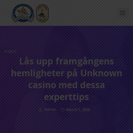
PUBLIC
Lås upp framgångens
hemligheter på Unknown
casino med dessa
experttips
Admin
March 1, 2026