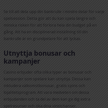
Se till att dela upp din bankrulle i mindre delar för varje
spelsession. Detta gör att du kan spela längre och
minska risken för att förlora hela din budget på en
gång. Att ha en disciplinerad inställning till din
bankrulle är en grundpelare för att lyckas.
Utnyttja bonusar och
kampanjer
Casino erbjuder ofta olika typer av bonusar och
kampanjer som spelare kan utnyttja. Dessa kan
inkludera välkomstbonusar, gratis spins och
lojalitetsprogram. Att vara medveten om dessa
erbjudanden och ta del av dem kan ge dig extra
spelresurser och öka dina vinstchanser.