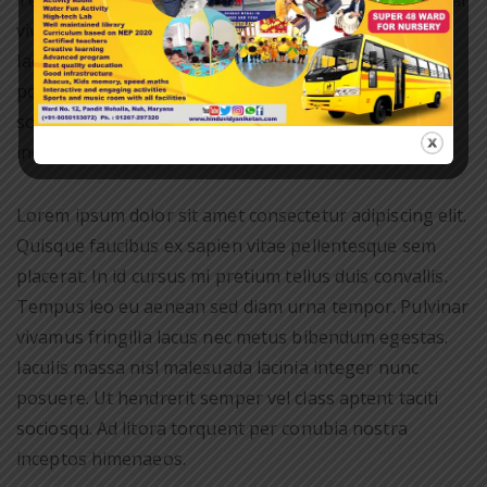
Tempus leo eu aenean sed diam urna tempor. Pulvinar
vivamus fringilla lacus nec metus bibendum egestas.
Iaculis massa nisl malesuada lacinia integer nunc
posuere. Ut hendrerit semper vel class aptent taciti
sociosqu. Ad litora torquent per conubia nostra
inceptos himenaeos.
Lorem ipsum dolor sit amet consectetur adipiscing elit.
Quisque faucibus ex sapien vitae pellentesque sem
placerat. In id cursus mi pretium tellus duis convallis.
Tempus leo eu aenean sed diam urna tempor. Pulvinar
vivamus fringilla lacus nec metus bibendum egestas.
Iaculis massa nisl malesuada lacinia integer nunc
posuere. Ut hendrerit semper vel class aptent taciti
sociosqu. Ad litora torquent per conubia nostra
inceptos himenaeos.