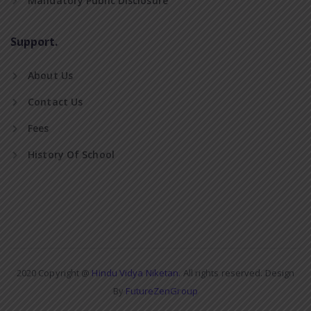
Mandatory Public Disclosure
Support.
About Us
Contact Us
Fees
History Of School
2020 Copyright @
Hindu Vidya Niketan.
All rights reserved. Design
By
FutureZenGroup