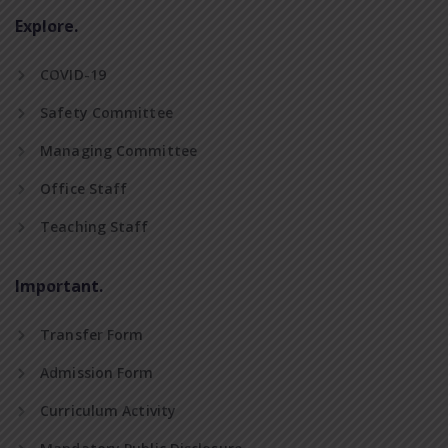
Explore.
COVID-19
Safety Committee
Managing Committee
Office Staff
Teaching Staff
Important.
Transfer Form
Admission Form
Curriculum Activity