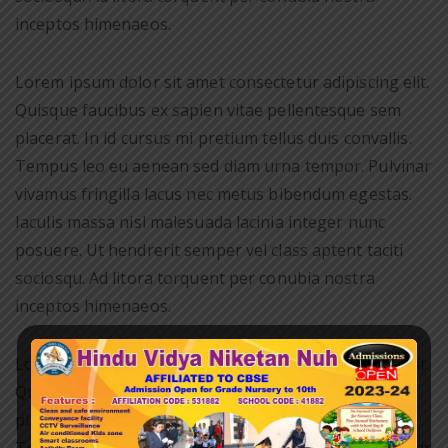
inceptos himenaeos.
Lorem ipsum dolor sit amet consectetur adipiscing elit.
Quisque faucibus ex sapien vitae pellentesque sem
placerat. In id cursus mi pretium tellus duis convallis.
Tempus leo eu aenean sed diam urna tempor. Pulvinar
vivamus fringilla lacus nec metus bibendum egestas.
Iaculis massa nisl malesuada lacinia integer nunc
posuere. Ut hendrerit semper vel class aptent taciti
sociosqu. Ad litora torquent per conubia nostra
inceptos himenaeos.
Lorem ipsum dolor sit amet consectetur adipiscing elit.
Quisque faucibus ex sapien vitae pellentesque sem
placerat. In id cursus mi pretium tellus duis convallis.