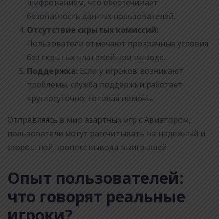
шифрованием, что обеспечивает
безопасность данных пользователей.
Отсутствие скрытых комиссий:
Пользователи отмечают прозрачные условия
без скрытых платежей при выводе.
Поддержка:
Если у игроков возникают
проблемы, служба поддержки работает
круглосуточно, готовая помочь.
Отправляясь в мир азартных игр с Авиатором,
пользователи могут рассчитывать на надежный и
скоростной процесс вывода выигрышей.
Опыт пользователей:
что говорят реальные
игроки?