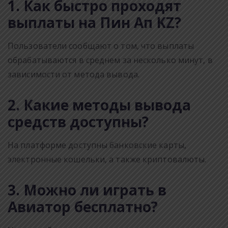
1. Как быстро проходят
выплаты на Пин Ап KZ?
Пользователи сообщают о том, что выплаты
обрабатываются в среднем за несколько минут, в
зависимости от метода вывода.
2. Какие методы вывода
средств доступны?
На платформе доступны банковские карты,
электронные кошельки, а также криптовалюты.
3. Можно ли играть в
Авиатор бесплатно?