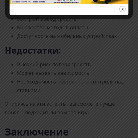
Простой и интуитивно понятный интерфейс.
Быстрый вывод средств.
Множество методов оплаты.
Доступность на мобильных устройствах.
Недостатки:
Высокий риск потери средств.
Может вызвать зависимость.
Необходимость постоянного контроля над
ставками.
Опираясь на эти аспекты, вы сможете лучше
понять, подходит ли вам эта игра.
Заключение