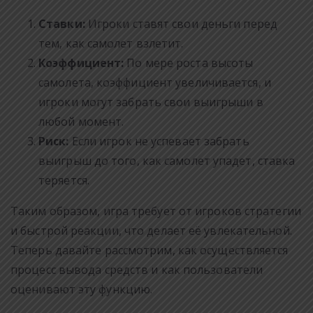
Ставки:
Игроки ставят свои деньги перед
тем, как самолет взлетит.
Коэффициент:
По мере роста высоты
самолета, коэффициент увеличивается, и
игроки могут забрать свои выигрыши в
любой момент.
Риск:
Если игрок не успевает забрать
выигрыш до того, как самолет упадет, ставка
теряется.
Таким образом, игра требует от игроков стратегии
и быстрой реакции, что делает её увлекательной.
Теперь давайте рассмотрим, как осуществляется
процесс вывода средств и как пользователи
оценивают эту функцию.