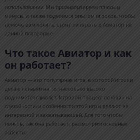
использовании. Мы проанализируем плюсы и
минусы, а также поделимся опытом игроков, чтобы
помочь вам понять, стоит ли играть в Авиатор на
данной платформе.
Что такое Авиатор и как
он работает?
Авиатор — это популярная игра, в которой игроки
делают ставки на то, насколько высоко
поднимется самолет. Игровой процесс основан на
случайности, и особенности этой игры делают её
интересной и захватывающей. Для того чтобы
понять, как она работает, рассмотрим основные
аспекты: