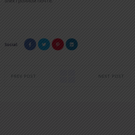
электронной почте.
Social:
PREV POST
NEXT POST