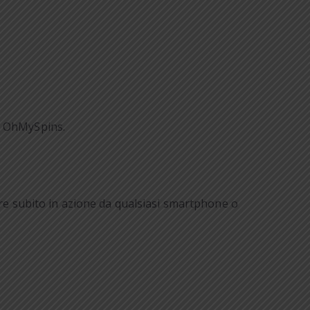
di OhMySpins.
are subito in azione da qualsiasi smartphone o