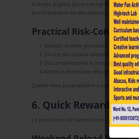
Il tempo di gioco più breve significa meno opp
loro framework ad alta intensità.
Practical Risk‑Control Ti
Imposta un limite giornaliero – fermati una v
Gioca a slot a bassa volatilità se vuoi pagam
Usa con parsimonia le funzioni auto‑bet; il
Adatta la dimensione della scommessa al tu
Queste linee guida aiutano a mantenere le ses
6. Quick Rewards & B
Le promozioni del casinò sono studiate per in
Weekend Reload Bonus –