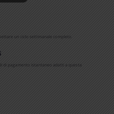
pettare un ciclo settimanale completo.
s
odi di pagamento istantaneo adatti a questa