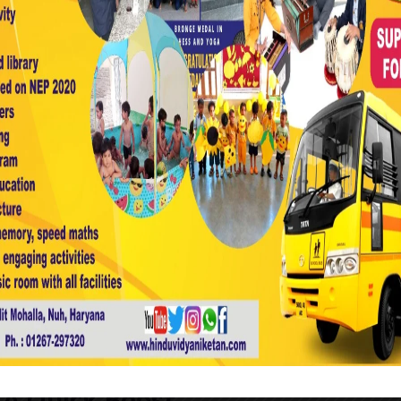
ortunità di recuperare dalle perdite, quindi molti adottano 
ps
olta raggiunto il limite.
enti più stabili.
 controllo manuale mantiene alta l’adrenalina.
o bankroll totale – non più del 1–2% per spin.
sioni emozionanti ma gestibili.
onus Mechanics
centivare il gioco rapido offrendo comunque un valore real
 A Quick Boost