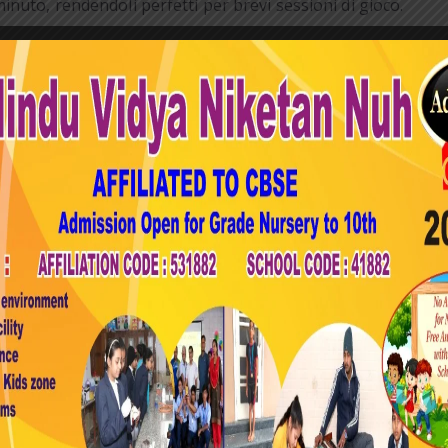
minuto, rendendoli perfetti per brevi sessioni di gioco.
 Clock Is Ticking
uale gioco girare, quante linee attivare, se sfruttare una f
 di solito in 5 secondi.
 – spesso toccando limiti preimpostati.
 – a volte attivata automaticamente.
ima del prossimo spin.
dano all’intuito e all’esperienza passata piuttosto che a sess
 Short Stints