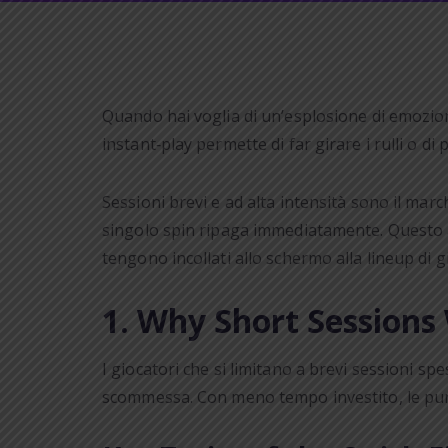
Quando hai voglia di un’esplosione di emozion
instant‑play permette di far girare i rulli o 
Sessioni brevi e ad alta intensità sono il march
singolo spin ripaga immediatamente. Questo ar
tengono incollati allo schermo alla lineup di g
1. Why Short Sessions
I giocatori che si limitano a brevi sessioni
scommessa. Con meno tempo investito, le punt