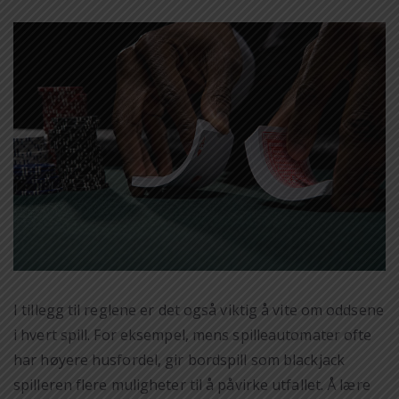
I tillegg til reglene er det også viktig å vite om oddsene
i hvert spill. For eksempel, mens spilleautomater ofte
har høyere husfordel, gir bordspill som blackjack
spilleren flere muligheter til å påvirke utfallet. Å lære