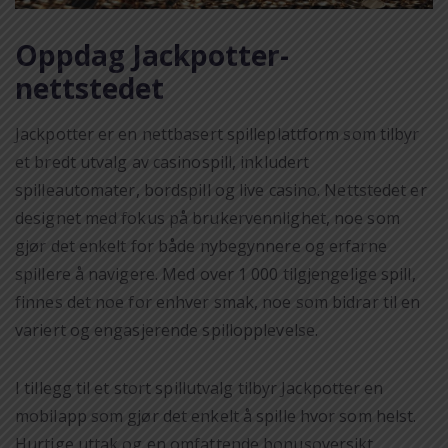
Oppdag Jackpotter-
nettstedet
Jackpotter er en nettbasert spilleplattform som tilbyr
et bredt utvalg av casinospill, inkludert
spilleautomater, bordspill og live casino. Nettstedet er
designet med fokus på brukervennlighet, noe som
gjør det enkelt for både nybegynnere og erfarne
spillere å navigere. Med over 1 000 tilgjengelige spill,
finnes det noe for enhver smak, noe som bidrar til en
variert og engasjerende spillopplevelse.
I tillegg til et stort spillutvalg tilbyr Jackpotter en
mobilapp som gjør det enkelt å spille hvor som helst.
Hurtige uttak og en omfattende bonusoversikt,