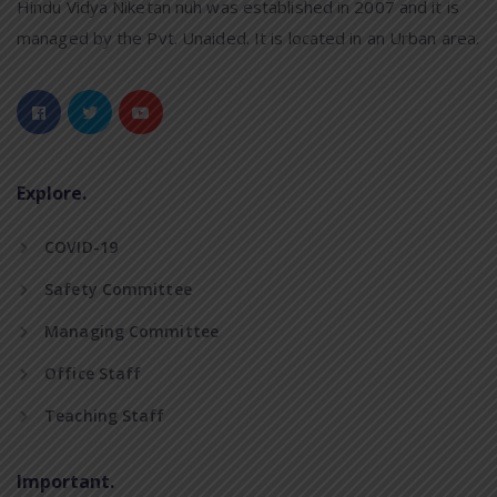
Hindu Vidya Niketan nuh was established in 2007 and it is
managed by the Pvt. Unaided. It is located in an Urban area.
Explore.
COVID-19
Safety Committee
Managing Committee
Office Staff
Teaching Staff
Important.