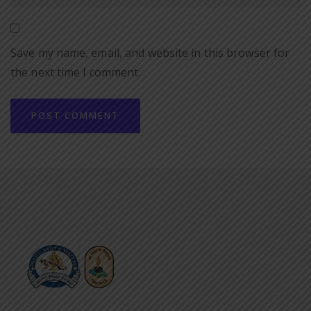
Save my name, email, and website in this browser for
the next time I comment.