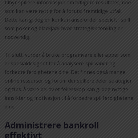
tilbyr spillere informasjon om tidligere resultater, noe
som kan være nyttig for å forutsi fremtidige utfall.
Dette kan gi deg en konkurransefordel, spesielt i spill
som poker og blackjack hvor strategisk tenking er
nødvendig.
Til slutt, vurder å bruke programvare eller apper som
er spesialdesignet for å analysere spillvaner og
forbedre ferdighetene dine. Det finnes også mange
online ressurser og forum der spillere deler strategier
og tips. Å være del av et fellesskap kan gi deg nyttige
innsikter og motivasjon til å forbedre spillferdighetene
dine.
Administrere bankroll
effektivt