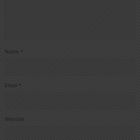
Name
*
Email
*
Website