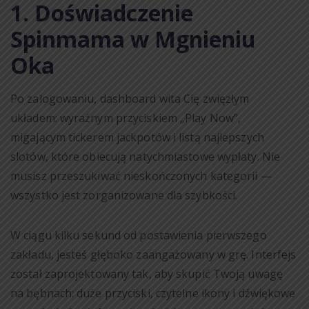
1. Doświadczenie
Spinmama w Mgnieniu
Oka
Po zalogowaniu, dashboard wita Cię zwięzłym
układem: wyraźnym przyciskiem „Play Now”,
migającym tickerem jackpotów i listą najlepszych
slotów, które obiecują natychmiastowe wypłaty. Nie
musisz przeszukiwać nieskończonych kategorii —
wszystko jest zorganizowane dla szybkości.
W ciągu kilku sekund od postawienia pierwszego
zakładu, jesteś głęboko zaangażowany w grę. Interfejs
został zaprojektowany tak, aby skupić Twoją uwagę
na bębnach: duże przyciski, czytelne ikony i dźwiękowe