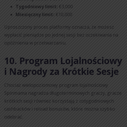
Tygodniowy limit:
€3,000
Miesięczny limit:
€10,000
Uproszczony proces platformy oznacza, że możesz
wypłacić pieniądze po jednej sesji bez oczekiwania na
opóźnienia w przetwarzaniu.
10. Program Lojalnościowy
i Nagrody za Krótkie Sesje
Chociaż wielopoziomowy program lojalnościowy
Spinmama nagradza długoterminowych graczy, gracze
krótkich sesji również korzystają z cotygodniowych
cashbacków i reload bonusów, które można szybko
odebrać.