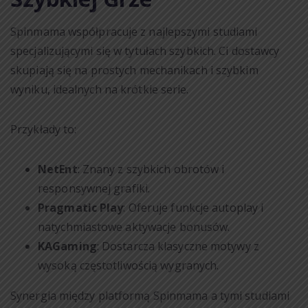
Spinmama współpracuje z najlepszymi studiami
specjalizującymi się w tytułach szybkich. Ci dostawcy
skupiają się na prostych mechanikach i szybkim
wyniku, idealnych na krótkie serie.
Przykłady to:
NetEnt
: Znany z szybkich obrotów i
responsywnej grafiki.
Pragmatic Play
: Oferuje funkcje autoplay i
natychmiastowe aktywacje bonusów.
KAGaming
: Dostarcza klasyczne motywy z
wysoką częstotliwością wygranych.
Synergia między platformą Spinmama a tymi studiami