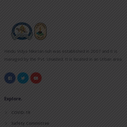
Hindu Vidya Niketan nuh was established in 2007 and it is
managed by the Pvt. Unaided. It is located in an Urban area.
Explore.
COVID-19
Safety Committee