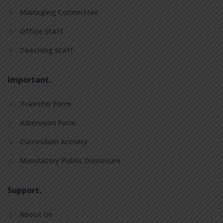
Managing Committee
Office Staff
Teaching Staff
Important.
Transfer Form
Admission Form
Curriculum Activity
Mandatory Public Disclosure
Support.
About Us