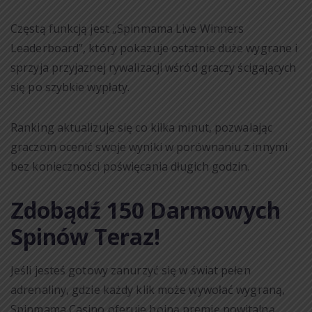
Częstą funkcją jest „Spinmama Live Winners
Leaderboard”, który pokazuje ostatnie duże wygrane i
sprzyja przyjaznej rywalizacji wśród graczy ścigających
się po szybkie wypłaty.
Ranking aktualizuje się co kilka minut, pozwalając
graczom ocenić swoje wyniki w porównaniu z innymi
bez konieczności poświęcania długich godzin.
Zdobądź 150 Darmowych
Spinów Teraz!
Jeśli jesteś gotowy zanurzyć się w świat pełen
adrenaliny, gdzie każdy klik może wywołać wygraną,
Spinmama Casino oferuje hojną premię powitalną,