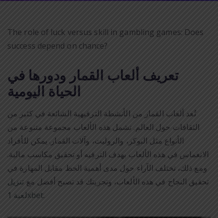
The role of luck versus skill in gambling games: Does
success depend on chance?
تعريف ألعاب القمار ودورها في
الحياة اليومية
تُعد ألعاب القمار من الأنشطة الترفيهية الشائعة في كثير من
الثقافات حول العالم. تشمل هذه الألعاب مجموعة متنوعة من
الأنواع مثل البوكر، والروليت، وآلات القمار. يمكن للأفراد
الانغماس في هذه الألعاب بهدف الترفيه أو تحقيق مكاسب مالية.
ومع ذلك، تختلف الآراء حول مدى أهمية الحظ مقابل المهارة في
تحقيق النجاح في هذه الألعاب، وتجربتك قد تصبح أفضل مع
تنزيل
.
لعبة 1xbet