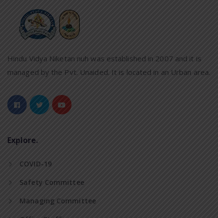
Hindu Vidya Niketan nuh was established in 2007 and it is
managed by the Pvt. Unaided. It is located in an Urban area.
Explore.
COVID-19
Safety Committee
Managing Committee