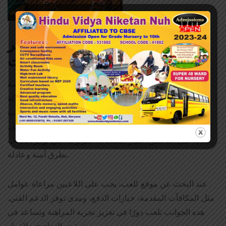
البحث عن الخيارات المتاحة عبر
الإنترنت
تتيح العديد من المواقع الإلكترونية اليوم لللاعبين فرصة
الاستمتاع بألعاب القمار من منازلهم، مما يزيد من سهولة
الوصول إليها. تقدم هذه المواقع مجموعة واسعة من الألعاب
والمراهنات، مما يتيح للاعبين اختيار ما يناسبهم بشكل أفضل.
يجب على اللاعبين اختيار المنصات الموثوقة التي توفر الألعاب
بطرق آمنة وعادلة.
عند البحث عن موقع للعب، يجب على اللاعبين مراعاة عوامل
مثل المكافآت المقدمة، خيارات الدفع، ومدى توفر الدعم الفني.
هذه الجوانب تلعب دورًا في تعزيز تجربة المراهنة وتساعد في
تحقيق النجاح في القمار.