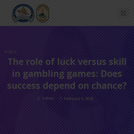
PUBLIC
The role of luck versus skill
in gambling games: Does
success depend on chance?
Admin
February 3, 2026