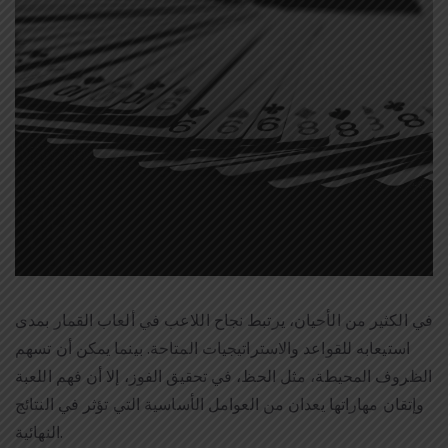
في الكثير من الأحيان، يرتبط نجاح اللاعب في ألعاب القمار بمدى
استيعابه للقواعد والاستراتيجيات المتاحة. بينما يمكن أن تسهم
الظروف المحيطة، مثل الحظ، في تحقيق الفوز، إلا أن فهم اللعبة
وإتقان مهاراتها يعدان من العوامل الأساسية التي تؤثر في النتائج
النهائية.