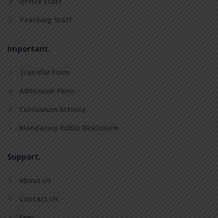
Office Staff
Teaching Staff
Important.
Transfer Form
Admission Form
Curriculum Activity
Mandatory Public Disclosure
Support.
About Us
Contact Us
Fees