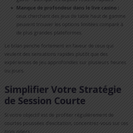
Manque de profondeur dans le live casino :
ceux cherchant des jeux de table haut de gamme
peuvent trouver les options limitées comparé à
de plus grandes plateformes.
Le bilan penche fortement en faveur de ceux qui
veulent des sensations rapides plutôt que des
expériences de jeu approfondies sur plusieurs heures
ou jours.
Simplifier Votre Stratégie
de Session Courte
Si votre objectif est de profiter régulièrement de
courtes poussées d’excitation, concentrez-vous sur ces
trois piliers :