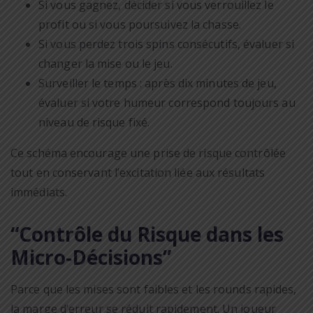
Si vous gagnez, décider si vous verrouillez le
profit ou si vous poursuivez la chasse.
Si vous perdez trois spins consécutifs, évaluer si
changer la mise ou le jeu.
Surveiller le temps : après dix minutes de jeu,
évaluer si votre humeur correspond toujours au
niveau de risque fixé.
Ce schéma encourage une prise de risque contrôlée
tout en conservant l’excitation liée aux résultats
immédiats.
“Contrôle du Risque dans les
Micro‑Décisions”
Parce que les mises sont faibles et les rounds rapides,
la marge d’erreur se réduit rapidement. Un joueur