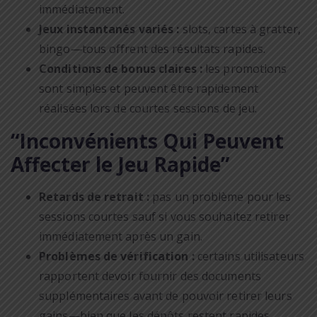
immédiatement.
Jeux instantanés variés :
slots, cartes à gratter,
bingo—tous offrent des résultats rapides.
Conditions de bonus claires :
les promotions
sont simples et peuvent être rapidement
réalisées lors de courtes sessions de jeu.
“Inconvénients Qui Peuvent
Affecter le Jeu Rapide”
Retards de retrait :
pas un problème pour les
sessions courtes sauf si vous souhaitez retirer
immédiatement après un gain.
Problèmes de vérification :
certains utilisateurs
rapportent devoir fournir des documents
supplémentaires avant de pouvoir retirer leurs
gains—bien que les dépôts restent rapides.