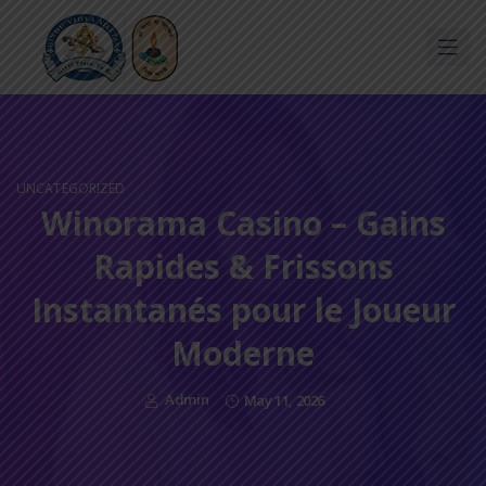
UNCATEGORIZED
Winorama Casino – Gains
Rapides & Frissons
Instantanés pour le Joueur
Moderne
Admin
May 11, 2026