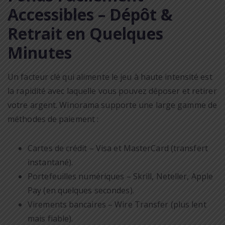
Accessibles – Dépôt &
Retrait en Quelques
Minutes
Un facteur clé qui alimente le jeu à haute intensité est
la rapidité avec laquelle vous pouvez déposer et retirer
votre argent. Winorama supporte une large gamme de
méthodes de paiement :
Cartes de crédit – Visa et MasterCard (transfert
instantané).
Portefeuilles numériques – Skrill, Neteller, Apple
Pay (en quelques secondes).
Virements bancaires – Wire Transfer (plus lent
mais fiable).