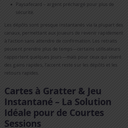
Paysafecard – argent préchargé pour plus de
sécurité.
Les dépôts sont presque instantanés via la plupart des
canaux, permettant aux joueurs de revenir rapidement
à l’action sans attendre de confirmation. Les retraits
peuvent prendre plus de temps—certains utilisateurs
rapportent quelques jours—mais pour ceux qui visent
des gains rapides, l’accent reste sur les dépôts et les
retours rapides.
Cartes à Gratter & Jeu
Instantané – La Solution
Idéale pour de Courtes
Sessions