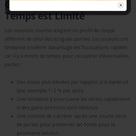
Gérer le Risque Quand le
Temps est Limité
Les sessions courtes exigent un profil de risque
différent de celui des longues parties. Les joueurs ont
tendance à tolérer davantage les fluctuations rapides
car il y a moins de temps pour récupérer d’éventuelles
pertes :
Des mises plus élevées par rapport à la bankroll
(par exemple 1–2 % par spin).
Une tendance à poursuivre les séries rapidement
si des gains précoces sont obtenus.
Une volonté de s’arrêter après une courte série
de pertes pour préserver les fonds pour la
prochaine session.