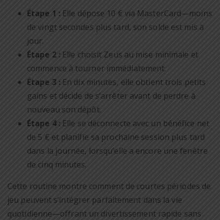
Étape 1 :
Elle dépose 10 € via MasterCard—moins
de vingt secondes plus tard, son solde est mis à
jour.
Étape 2 :
Elle choisit Zeus au mise minimale et
commence à tourner immédiatement.
Étape 3 :
En dix minutes, elle obtient trois petits
gains et décide de s’arrêter avant de perdre à
nouveau son dépôt.
Étape 4 :
Elle se déconnecte avec un bénéfice net
de 5 € et planifie sa prochaine session plus tard
dans la journée, lorsqu’elle a encore une fenêtre
de cinq minutes.
Cette routine montre comment de courtes périodes de
jeu peuvent s’intégrer parfaitement dans la vie
quotidienne—offrant un divertissement rapide sans