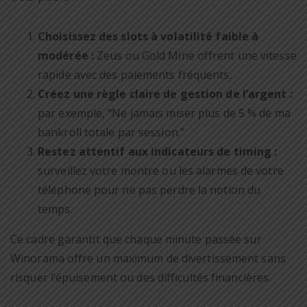
Choisissez des slots à volatilité faible à
modérée :
Zeus ou Gold Mine offrent une vitesse
rapide avec des paiements fréquents.
Créez une règle claire de gestion de l’argent :
par exemple, “Ne jamais miser plus de 5 % de ma
bankroll totale par session.”
Restez attentif aux indicateurs de timing :
surveillez votre montre ou les alarmes de votre
téléphone pour ne pas perdre la notion du
temps.
Ce cadre garantit que chaque minute passée sur
Winorama offre un maximum de divertissement sans
risquer l’épuisement ou des difficultés financières.