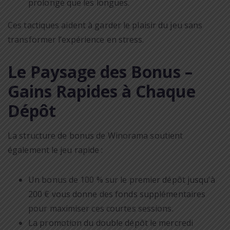
prolongé que les longues.
Ces tactiques aident à garder le plaisir du jeu sans
transformer l’expérience en stress.
Le Paysage des Bonus –
Gains Rapides à Chaque
Dépôt
La structure de bonus de Winorama soutient
également le jeu rapide :
Un bonus de 100 % sur le premier dépôt jusqu’à
200 € vous donne des fonds supplémentaires
pour maximiser ces courtes sessions.
La promotion du double dépôt le mercredi