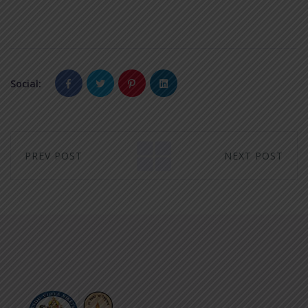
Social:
PREV POST
NEXT POST