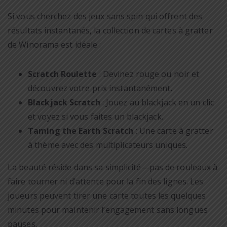
Si vous cherchez des jeux sans spin qui offrent des
résultats instantanés, la collection de cartes à gratter
de Winorama est idéale :
Scratch Roulette
: Devinez rouge ou noir et
découvrez votre prix instantanément.
Blackjack Scratch
: Jouez au blackjack en un clic
et voyez si vous faites un blackjack.
Taming the Earth Scratch
: Une carte à gratter
à thème avec des multiplicateurs uniques.
La beauté réside dans sa simplicité—pas de rouleaux à
faire tourner ni d’attente pour la fin des lignes. Les
joueurs peuvent tirer une carte toutes les quelques
minutes pour maintenir l’engagement sans longues
pauses.