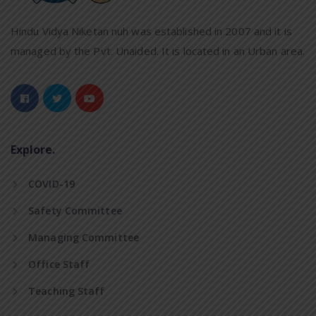
Hindu Vidya Niketan nuh was established in 2007 and it is
managed by the Pvt. Unaided. It is located in an Urban area.
Explore.
COVID-19
Safety Committee
Managing Committee
Office Staff
Teaching Staff