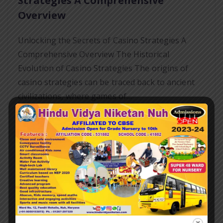
Strategies A Comprehensive
Overview
Unlocking the Secrets of Casino Strategies A
Comprehensive Overview The Historical
Evolution of Casino Strategies The origins of
casino strategies can be traced back to ancient
civilizations, where games of…
Read More
Admin
May 4, 2026
Penalty Shoot‑Out: Juego de fútbol
rápido para ganancias rápidas