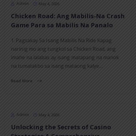
Admin
May 4, 2026
Chicken Road: Ang Mabilis‑Na Crash
Game Para sa Mabilis Na Panalo
1. Pagsakay Sa Isang Mabilis Na Ride Kapag
narinig mo ang tungkol sa Chicken Road, ang
imahe na lalabas ay isang matapang na manok
na tumatakbo sa isang mataong kalye…
Read More
Admin
May 4, 2026
Unlocking the Secrets of Casino