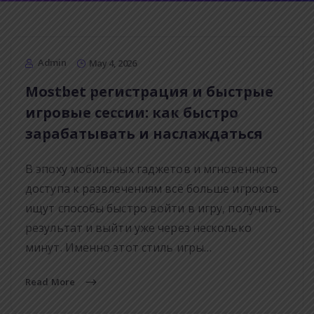
Admin
May 4, 2026
Mostbet регистрация и быстрые
игровые сессии: как быстро
зарабатывать и наслаждаться
В эпоху мобильных гаджетов и мгновенного
доступа к развлечениям всё больше игроков
ищут способы быстро войти в игру, получить
результат и выйти уже через несколько
минут. Именно этот стиль игры…
Read More