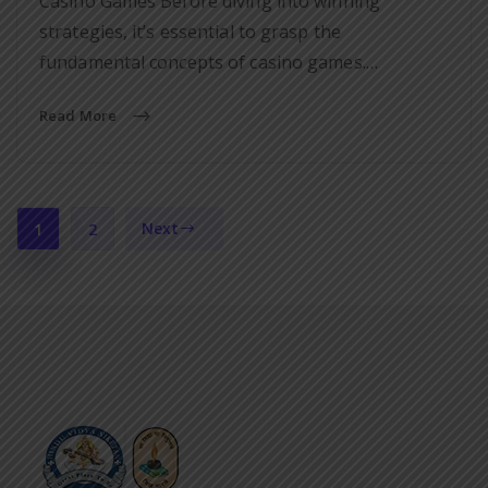
Casino Games Before diving into winning
strategies, it’s essential to grasp the
fundamental concepts of casino games.…
Read More
Next
1
2