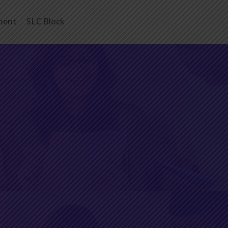
ment
SLC Block