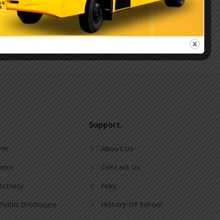
Support.
orm
About Us
Form
Contact Us
ctivity
Fees
ublic Disclosure
History Of School