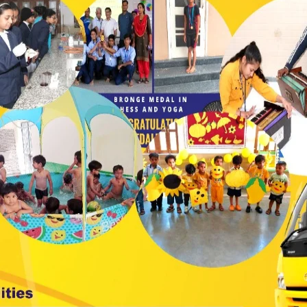
026: Top 10 Anbieter im Test
ie unterschiedlichen Arten von Free Spins Warum die „keine
at Hunderte von bestes online casino…
Casino
sinos mit Paysafecard im Check!
o? Welche Limits kann ein Online Casino Paysafecard haben
 Zahlungen mit Paysafecard sicher? Unternehmensinfo…