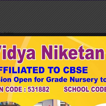
Public
An advanced guide to winning techniques
 guide to winning techniques Understanding the Odds In th
lement effective strategies. Every…
Casino