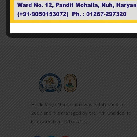
Hindu Vidya Niketan nuh was established in
2007 and it is managed by the Pvt. Unaided. It
is located in an Urban area.