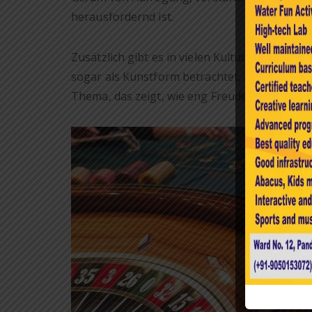
herausfordernd ist.
Zusätzlich gibt es in vielen Kulturen einen t
sogar als Kunstform betrachtet, bei der Geschi
Thema, das zeigt, wie eng Freude, Risiko und