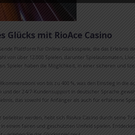
es Glücks mit RioAce Casino
ende Plattform für Online-Glücksspiele, die das Erlebnis d
ahl von über 12.000 Spielen, darunter Spielautomaten, Live
an. Spieler haben die Möglichkeit, in einer sicheren und li
lkommensboni von bis zu 400 %, was den Einstieg in die au
en und der 24/7-Kundensupport in deutscher Sprache gewähr
lebnis, das sowohl für Anfänger als auch für erfahrene Spiel
er beliebter werden, hebt sich RioAce Casino durch seine Tr
e in einem fairen und geschützten Umfeld spielen. Entdecke
t – erleben Sie das Glücksspiel neu!