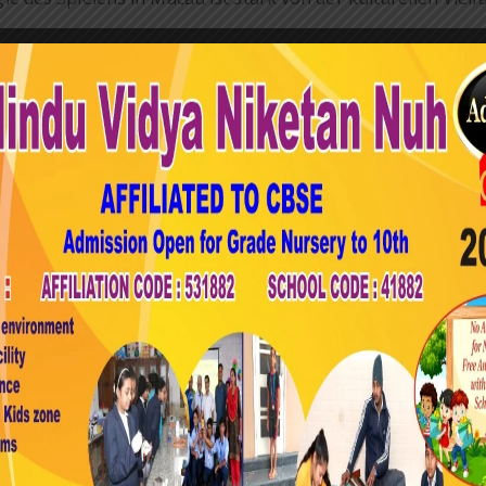
r Kultur betrachtet, und die Menschen feiern den Nervenkitze
ltungserlebnis. Von fantastischen Shows bis hin zu erstkl
 Aufregung eintauchen können. Die Kombination aus Kultur
 von Casinos
el ist tief in der menschlichen Psyche verwurzelt. Viele M
efühl von Nervenkitzel und Aufregung zu erleben. Casinos b
lltag und eine Gelegenheit zur sozialen Interaktion.
e psychologische Faktoren beeinflusst. Viele Spieler entwic
iel zu erlangen. Die Atmosphäre in einem Casino, mit ihre
hrungen. Diese Elemente zusammen schaffen eine Umgebung