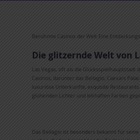
Berühmte Casinos der Welt Eine Entdeckungs
Die glitzernde Welt von 
Las Vegas, oft als die Glücksspielhauptstadt 
Casinos, darunter das Bellagio, Caesars Palac
luxuriöse Unterkünfte, exquisite Restaurants 
glühenden Lichter und lebhaften Farben gepr
Das Bellagio ist besonders bekannt für seine