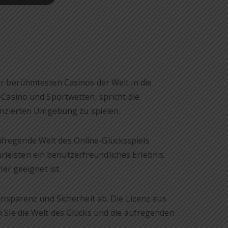
er berühmtesten Casinos der Welt in die
-Casino und Sportwetten, spricht die
zenzierten Umgebung zu spielen.
fregende Welt des Online-Glücksspiels
leisten ein benutzerfreundliches Erlebnis.
er geeignet ist.
ansparenz und Sicherheit ab. Die Lizenz aus
n Sie die Welt des Glücks und die aufregenden