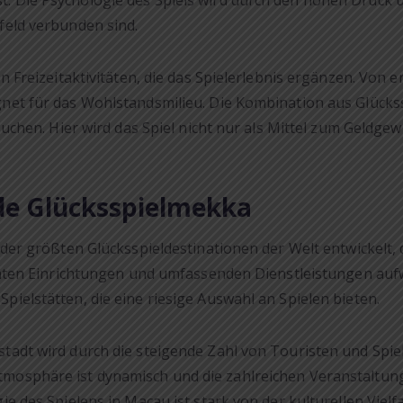
. Die Psychologie des Spiels wird durch den hohen Druck u
feld verbunden sind.
n Freizeitaktivitäten, die das Spielerlebnis ergänzen. Von e
gnet für das Wohlstandsmilieu. Die Kombination aus Glück
suchen. Hier wird das Spiel nicht nur als Mittel zum Geldgew
de Glücksspielmekka
der größten Glücksspieldestinationen der Welt entwickelt, d
lenten Einrichtungen und umfassenden Dienstleistungen auf
ielstätten, die eine riesige Auswahl an Spielen bieten.
tadt wird durch die steigende Zahl von Touristen und Spie
mosphäre ist dynamisch und die zahlreichen Veranstaltun
e des Spielens in Macau ist stark von der kulturellen Vielfal