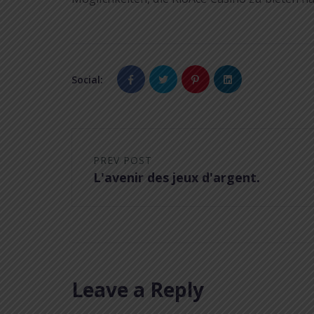
Social:
PREV POST
L'avenir des jeux d'argent.
Leave a Reply