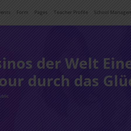
vents
Form
Pages
Teacher Profile
School Manage
inos der Welt Ein
our durch das Glü
ublic