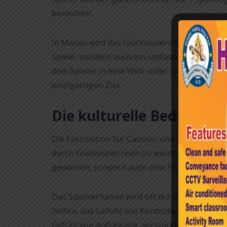
bereichert.
In Macau wird das Glücksspiel oft als Teil de
Spiele, sondern auch ein umfassendes Unterha
dem Spieler in eine Welt voller Glamour und
einzigartigen Ziel.
Die kulturelle Bedeutung
Die Faszination für Casinos und das Glücksspi
durch Glücksspiel reich zu werden oder das G
gewinnen, sondern auch eine Flucht aus dem A
Das Spielverhalten wird oft durch verschieden
helfen, das Gefühl von Kontrolle über das Sp
Gefühl von Aufregung, verstärkt diese Erfa