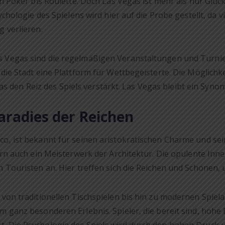
on Poker bis Roulette. Doch Las Vegas ist mehr als nur Glüc
ychologie des Spielens wird hier auf die Probe gestellt, da
g verlieren.
 Vegas sind die regelmäßigen Veranstaltungen und Turniere
 die Stadt eine Plattform für Wettbegeisterte. Die Möglic
, das den Reiz des Spiels verstärkt. Las Vegas bleibt ein Syn
aradies der Reichen
co, ist bekannt für seinen aristokratischen Charme und se
dern auch ein Meisterwerk der Architektur. Die opulente Inn
h Touristen an. Hier treffen sich die Reichen und Schönen, 
n von traditionellen Tischspielen bis hin zu modernen Spi
 ganz besonderen Erlebnis. Spieler, die bereit sind, hohe E