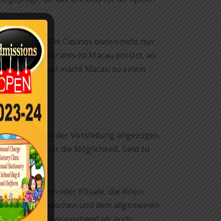
l des Spiels. Die Casinos bieten nicht nur
assigen Restaurants ist Macau ein Ort, an
 und Glücksspiel macht Macau zu einem
enschen sind von der Vorstellung angezogen,
ieten nicht nur die Möglichkeit, Geld zu
keln Strategien oder Rituale, die ihnen
n Lichtern, Geräuschen und dem allgemeinen
, die sowohl berauschend als auch