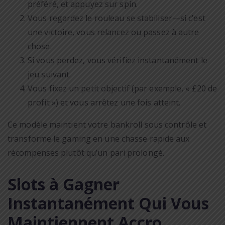
préféré, et appuyez sur spin.
Vous regardez le rouleau se stabiliser—si c’est
une victoire, vous relancez ou passez à autre
chose.
Si vous perdez, vous vérifiez instantanément le
jeu suivant.
Vous fixez un petit objectif (par exemple, « £20 de
profit ») et vous arrêtez une fois atteint.
Ce modèle maintient votre bankroll sous contrôle et
transforme le gaming en une chasse rapide aux
récompenses plutôt qu’un pari prolongé.
Slots à Gagner
Instantanément Qui Vous
Maintiennent Accro