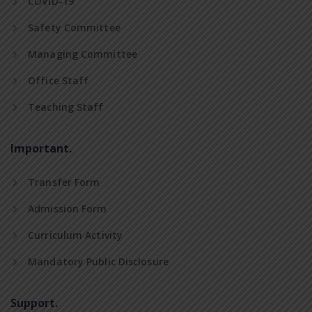
COVID-19
Safety Committee
Managing Committee
Office Staff
Teaching Staff
Important.
Transfer Form
Admission Form
Curriculum Activity
Mandatory Public Disclosure
Support.