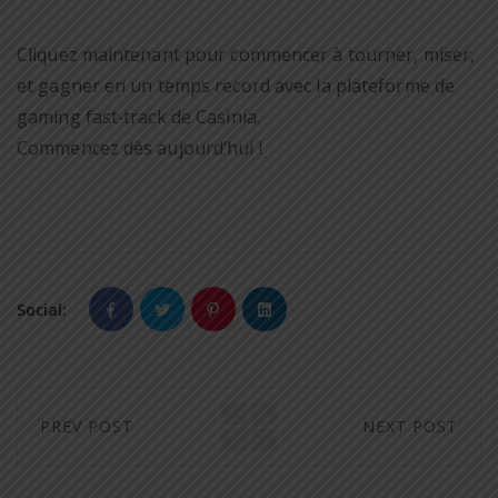
Cliquez maintenant pour commencer à tourner, miser,
et gagner en un temps record avec la plateforme de
gaming fast‑track de Casinia.
Commencez dès aujourd’hui !
Social:
PREV POST
NEXT POST