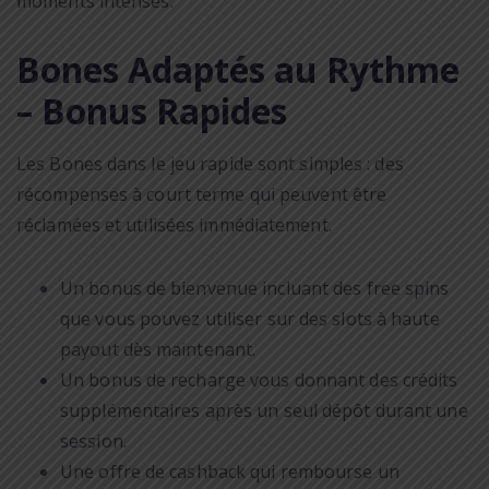
moments intenses.
Bones Adaptés au Rythme
– Bonus Rapides
Les Bones dans le jeu rapide sont simples : des
récompenses à court terme qui peuvent être
réclamées et utilisées immédiatement.
Un bonus de bienvenue incluant des free spins
que vous pouvez utiliser sur des slots à haute
payout dès maintenant.
Un bonus de recharge vous donnant des crédits
supplémentaires après un seul dépôt durant une
session.
Une offre de cashback qui rembourse un