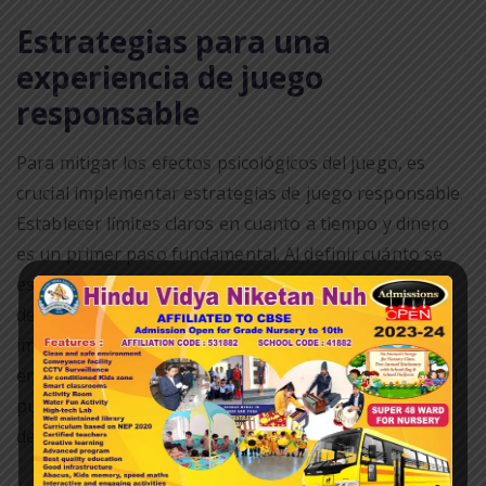
Estrategias para una
experiencia de juego
responsable
Para mitigar los efectos psicológicos del juego, es
crucial implementar estrategias de juego responsable.
Establecer límites claros en cuanto a tiempo y dinero
es un primer paso fundamental. Al definir cuánto se
está dispuesto a gastar y cuánto tiempo se va a
dedicar al juego, se pueden prevenir decisiones
impulsivas que a menudo surgen en momentos de
emoción intensa. Tener un presupuesto y ceñirse a él
puede ayudar a mantener un control sobre las
decisiones financieras.