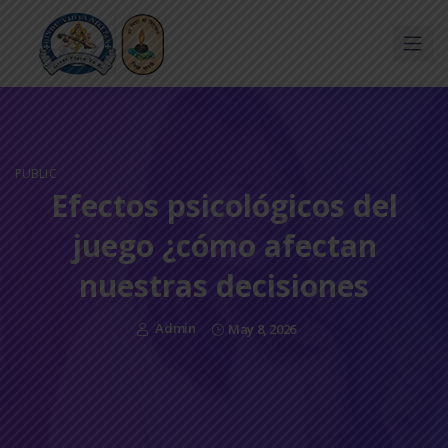
PUBLIC
Efectos psicológicos del
juego ¿cómo afectan
nuestras decisiones
Admin
May 8, 2026