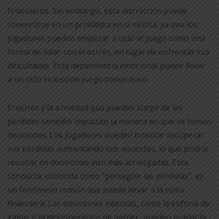
financieros. Sin embargo, esta distracción puede
convertirse en un problema en sí misma, ya que los
jugadores pueden empezar a usar el juego como una
forma de lidiar con el estrés, en lugar de enfrentar sus
dificultades. Esta dependencia emocional puede llevar
a un ciclo vicioso de juego compulsivo.
El estrés y la ansiedad que pueden surgir de las
pérdidas también impactan la manera en que se toman
decisiones. Los jugadores pueden intentar recuperar
sus pérdidas aumentando sus apuestas, lo que podría
resultar en decisiones aún más arriesgadas. Esta
conducta, conocida como “perseguir las pérdidas”, es
un fenómeno común que puede llevar a la ruina
financiera. Las emociones intensas, como la euforia de
ganar o la desesperación de perder, pueden nublar la