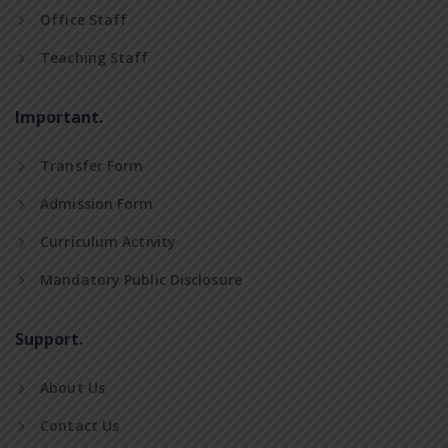
Office Staff
Teaching Staff
Important.
Transfer Form
Admission Form
Curriculum Activity
Mandatory Public Disclosure
Support.
About Us
Contact Us