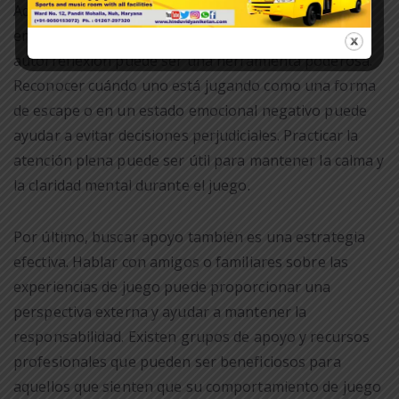
Además, es importante ser consciente de las
emociones que pueden surgir durante el juego. La
autorreflexión puede ser una herramienta poderosa.
Reconocer cuándo uno está jugando como una forma
de escape o en un estado emocional negativo puede
ayudar a evitar decisiones perjudiciales. Practicar la
atención plena puede ser útil para mantener la calma y
la claridad mental durante el juego.
Por último, buscar apoyo también es una estrategia
efectiva. Hablar con amigos o familiares sobre las
experiencias de juego puede proporcionar una
perspectiva externa y ayudar a mantener la
responsabilidad. Existen grupos de apoyo y recursos
profesionales que pueden ser beneficiosos para
aquellos que sienten que su comportamiento de juego