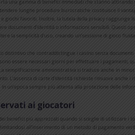
orta una gamma di benefici immediati che stanno attirando 
 attendere lunghe procedure burocratiche costituisce il vant
giochi favoriti. Inoltre, la tutela della privacy raggiunge liv
re documenti d’identità o informazioni sensibili. Questi oper
re la semplicità d’uso, creando un’sessione di gioco flui
nto distintivo che contraddistingue i casino senza documenti 
ssono essere necessari giorni per effettuare i pagamenti, 
La semplificazione amministrativa si traduce anche in minori
to. L’assenza di carte d’identità richieste rimuove anche i r
in un’epoca sempre più attenta alla protezione delle informa
ervati ai giocatori
i benefici più apprezzati quando si sceglie di utilizzare i t
limitandosi all’inserimento di un metodo di pagamento veri