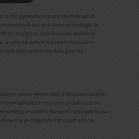
caria che garantiscono standard elevati di
o fondamentale per entrambe le tipologie di
frire maggiore flessibilità nei metodi di
 la velocità delle transazioni finanziarie
ipende principalmente dalle priorità
 operare senza necessitare di documentazione
one del giocatore nel corso di transazione,
 versamenti e prelievi, fornendo un’esperienza
erazione che proteggono ogni operazione