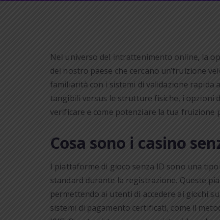
Nel universo del intrattenimento online, la 
del nostro paese che cercano un’fruizione velo
familiarità con i sistemi di validazione rapida a
tangibili versus le strutture fisiche, i opzioni 
verificare e come potenziare la tua fruizione
Cosa sono i casino se
I piattaforme di gioco senza ID sono una tipol
standard durante la registrazione. Queste pia
permettendo ai utenti di accedere ai giochi su
sistemi di pagamento certificati, come il me