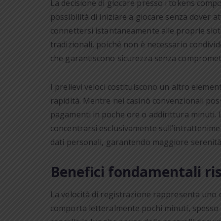
La decisione di giocare presso i tokens comp
possibilità di iniziare a giocare senza dover
connettersi istantaneamente alle proprie slot e 
tradizionali, poiché non è necessario condivide
che garantiscono sicurezza senza compromette
I prelievi veloci costituiscono un altro eleme
rapidità. Mentre nei casinò convenzionali po
pagamenti in poche ore o addirittura minuti. 
concentrarsi esclusivamente sull’intrattenimen
dati personali, garantendo maggiore serenità 
Benefici fondamentali ris
La velocità di registrazione rappresenta uno de
comporta letteralmente pochi minuti, spesso 