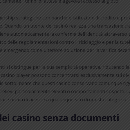
camente i tempi di attesa e agevola l’accesso al gioco.
ership strategiche con banche e istituzioni di credito e pr
so. Quando un utente del casinò realizza una transazione tra
ttiene automaticamente la conferma dell’identità attraverso s
o delle regolamentazioni contro il riciclaggio e per la tut
re emergendo come ulteriore soluzione per la verifica decentr
 si distingue per la sua semplicità operativa, riducendo la 
. I casino player possono concentrarsi esclusivamente sul d
ale sottolineare che questi casinò conservano comunque rig
prelievi particolarmente elevati o comportamenti sospetti. La
re prima di aderire a qualunque sito di questa categoria.
dei casino senza documenti