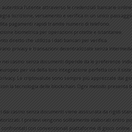
autentica l’utente attraverso le credenziali bancarie online
tegra iscrizione, versamento e verifica in un unico passaggi
ilita pagamenti rapidi tramite numero di telefono.
azione biometrica per operazioni protette e istantanee.
o diretto che utilizza i dati bancari per verifica.
rano privacy e transazioni decentralizzate senza intermediar
ei casino senza documenti dipende da le preferenze individu
 europeo per via della loro integrazione perfetta con il si
rivacy. Le criptovalute sono sempre più apprezzate dai gio
on la tecnologia delle blockchain. Ogni metodo presenta bene
i dai casino senza documenti viene assicurata da rigidi sta
autorizzati. I prelievi vengono solitamente elaborati entro 
onfrontati con convenzionali piattaforme di gioco online. È 