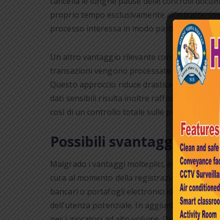
cancella le lunghe pause delle controlli docum
proprio tempo esclusivamente all’intrattenimen
processo interessa in modo particolare chi ric
Un altro vantaggio rilevante concerne la gesti
transazioni vengono processate direttamente 
Questo approccio riduce drasticamente i tempi 
dati sensibili risulta inoltre rafforzata, poi
così di un controllo totale sulle proprie fina
Possibili svantaggi da va
Malgrado i vantaggi molteplici, esistono alcu
cura al momento della registrazione. La princi
bancari o portafogli elettronici idonei per la
dell’utenza potenziale. In aggiunta, i limiti d
per i giocatori ad alto volume. Queste strut