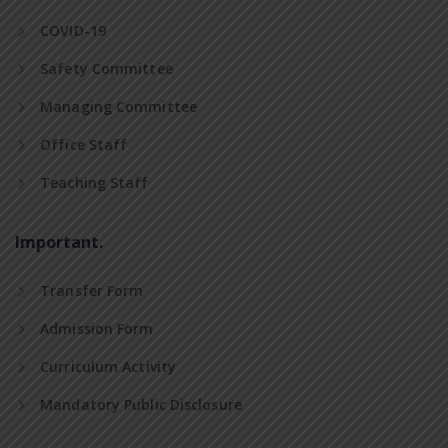
COVID-19
Safety Committee
Managing Committee
Office Staff
Teaching Staff
Important.
Transfer Form
Admission Form
Curriculum Activity
Mandatory Public Disclosure