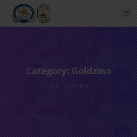
Category:
Goldzino
Home
Goldzino