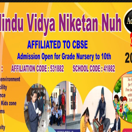
un casino online. Creare articoli, guide e video informativi s
ensioni oneste e dettagliate sui giochi e sulle strategie di gi
e per mantenere la soddisfazione degli utenti. Offrire suppor
a del giocatore. È importante rispondere rapidamente alle 
are
le monitorare le prestazioni del sito e apportare miglioramen
ti, le conversioni e le metriche di coinvolgimento può forn