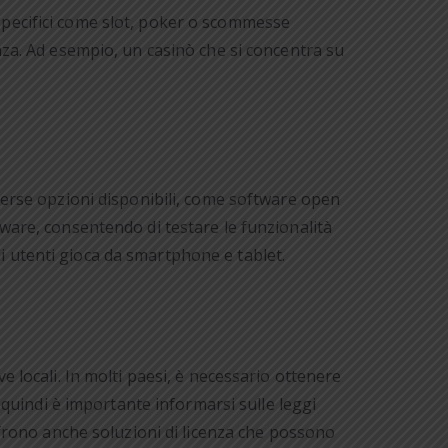
hi specifici come slot, poker o scommesse
enza. Ad esempio, un casinò che si concentra su
iverse opzioni disponibili, come software open
tware, consentendo di testare le funzionalità
i utenti gioca da smartphone e tablet.
e locali. In molti paesi, è necessario ottenere
uindi è importante informarsi sulle leggi
offrono anche soluzioni di licenza che possono