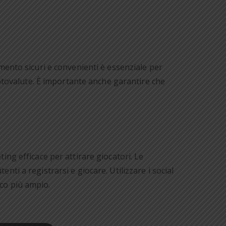
mento sicuri e convenienti è essenziale per
riptovalute. È importante anche garantire che
ing efficace per attirare giocatori. Le
ti a registrarsi e giocare. Utilizzare i social
co più ampio.