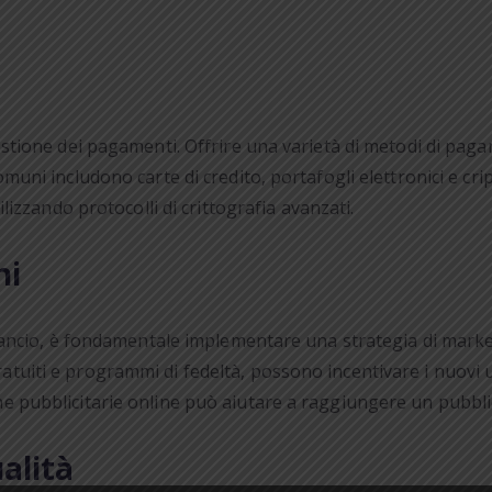
estione dei pagamenti. Offrire una varietà di metodi di paga
omuni includono carte di credito, portafogli elettronici e c
ilizzando protocolli di crittografia avanzati.
ni
 lancio, è fondamentale implementare una strategia di market
uiti e programmi di fedeltà, possono incentivare i nuovi uten
ne pubblicitarie online può aiutare a raggiungere un pubbli
alità