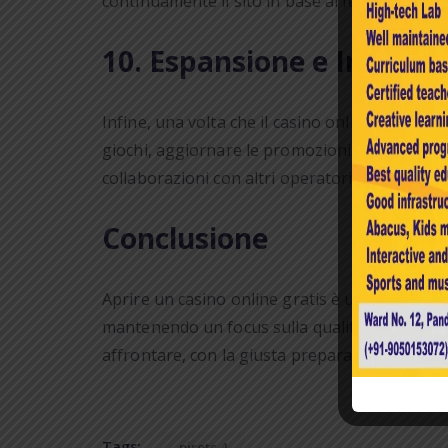
continuamente il sito in base ai feedback degl
10. Espansione e Innovaz
Infine, una volta che il casino online è avvi
giochi, aggiornare le promozioni e rimanere al
collaborazioni con altri operatori o sviluppato
Conclusione
Aprire un casino online gratis è un’avventura
mantenendo un focus sulla qualità e sull’innov
affrontare, con la giusta preparazione e deter
Tags:
pirots 4