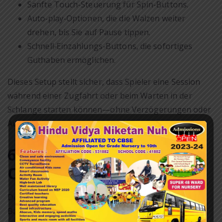
Sanfte Touch-Steuerung für Spin-Buttons.
Auto‑play-Optionen, die die Walzen weiter
drehen, bis Sie auf Pause tippen.
Schnell‑Einzahlungs-Buttons, die sofortiges
Guthaben ermöglichen.
Dieses Setup stellt sicher, dass Spieler eine Session
während einer Zugfahrt oder beim Warten in der
Schlange starten können—ohne Verzögerungen oder
Ausfallzeiten.
6. Managing Risk Without
Overcomplicating
Der Short‑Session-Spieler möchte selten komplexe
Bankroll-Management-Software oder aufwändige