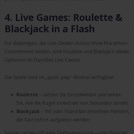
4. Live Games: Roulette &
Blackjack in a Flash
Für diejenigen, die Live-Dealer-Action ohne Marathon-
Commitment wollen, sind Roulette und Blackjack ideale
Optionen im DachBet Live Casino.
Die Spiele sind im „quick play“-Modus verfügbar:
Roulette
– setzen Sie Einzelwetten und sehen
Sie, wie die Kugel innerhalb von Sekunden landet.
Blackjack
– Hit oder Stand bei einzelnen Händen,
die fast sofort aufgelöst werden.
Spieler setzen oft eine Zeitbegrenzung—zum Beispiel