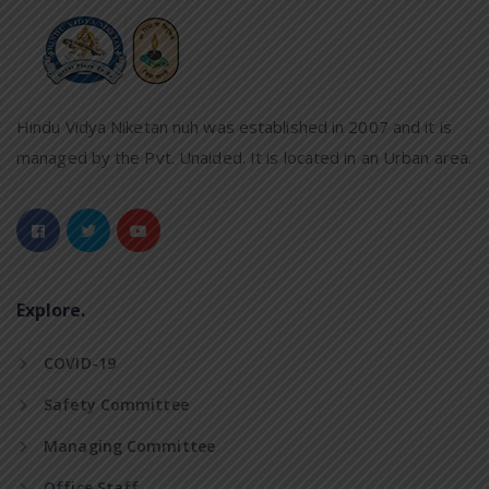
Hindu Vidya Niketan nuh was established in 2007 and it is
managed by the Pvt. Unaided. It is located in an Urban area.
Explore.
COVID-19
Safety Committee
Managing Committee
Office Staff