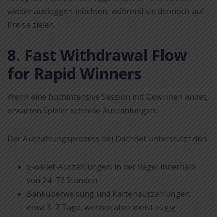
wieder ausloggen möchten, während sie dennoch auf
Preise zielen.
8. Fast Withdrawal Flow
for Rapid Winners
Wenn eine hochintensive Session mit Gewinnen endet,
erwarten Spieler schnelle Auszahlungen.
Der Auszahlungsprozess bei DachBet unterstützt dies:
E‑wallet-Auszahlungen: in der Regel innerhalb
von 24–72 Stunden.
Banküberweisung und Kartenauszahlungen:
etwa 3–7 Tage, werden aber meist zügig