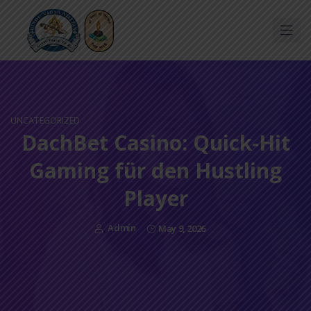
UNCATEGORIZED
DachBet Casino: Quick‑Hit
Gaming für den Hustling
Player
Admin
May 9, 2026