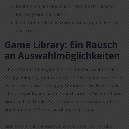
Bleiben Sie bei einem kleinen Einsatz, um das
Risiko gering zu halten.
Cash out direkt nach einem Gewinn, um Profite
zu sichern.
Game Library: Ein Rausch
an Auswahlmöglichkeiten
Über 4.500 Titel mögen nach einer überwältigenden
Menge klingen, aber für den schnelllebigen Spieler ist
es ein Ozean an sofortigen Optionen. Die Bibliothek
ist nach Spieltypen segmentiert, sodass Sie direkt von
Slots zu Live‑Dealer‑Spielen wechseln können, ohne
durch endlose Menüs scrollen zu müssen.
Slot‑Fans finden Favoriten wie Money Train 4 und