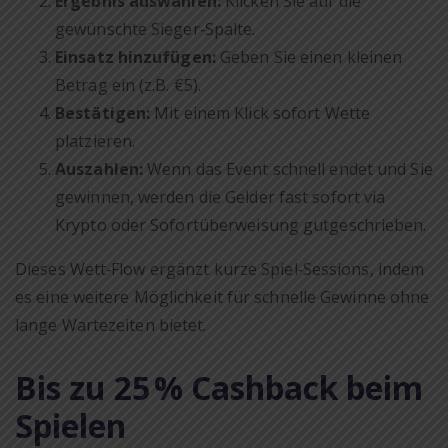
Ergebnis auswählen:
Klicken Sie auf die
gewünschte Sieger‑Spalte.
Einsatz hinzufügen:
Geben Sie einen kleinen
Betrag ein (z.B. €5).
Bestätigen:
Mit einem Klick sofort Wette
platzieren.
Auszahlen:
Wenn das Event schnell endet und Sie
gewinnen, werden die Gelder fast sofort via
Krypto oder Sofortüberweisung gutgeschrieben.
Dieses Wett‑Flow ergänzt kurze Spiel‑Sessions, indem
es eine weitere Möglichkeit für schnelle Gewinne ohne
lange Wartezeiten bietet.
Bis zu 25 % Cashback beim
Spielen