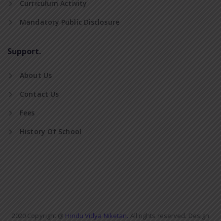
Curriculum Activity
Mandatory Public Disclosure
Support.
About Us
Contact Us
Fees
History Of School
2020 Copyright @
Hindu Vidya Niketan.
All rights reserved. Design