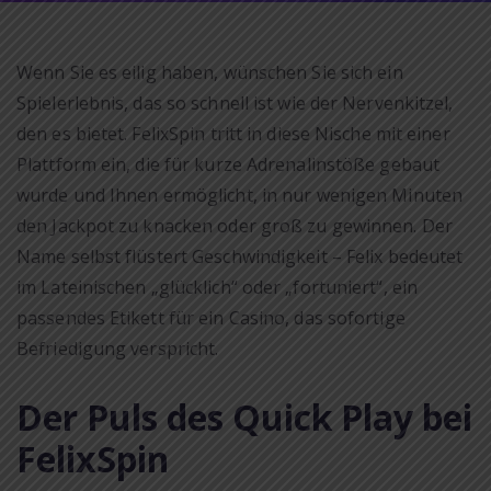
Wenn Sie es eilig haben, wünschen Sie sich ein
Spielerlebnis, das so schnell ist wie der Nervenkitzel,
den es bietet. FelixSpin tritt in diese Nische mit einer
Plattform ein, die für kurze Adrenalinstöße gebaut
wurde und Ihnen ermöglicht, in nur wenigen Minuten
den Jackpot zu knacken oder groß zu gewinnen. Der
Name selbst flüstert Geschwindigkeit – Felix bedeutet
im Lateinischen „glücklich“ oder „fortuniert“, ein
passendes Etikett für ein Casino, das sofortige
Befriedigung verspricht.
Der Puls des Quick Play bei
FelixSpin