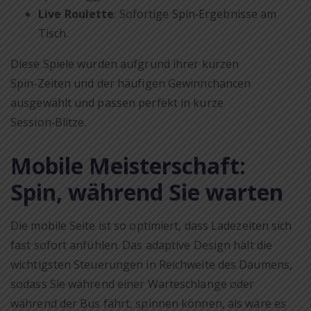
Live Roulette
: Sofortige Spin‑Ergebnisse am
Tisch.
Diese Spiele wurden aufgrund ihrer kurzen
Spin‑Zeiten und der häufigen Gewinnchancen
ausgewählt und passen perfekt in kurze
Session‑Blitze.
Mobile Meisterschaft:
Spin, während Sie warten
Die mobile Seite ist so optimiert, dass Ladezeiten sich
fast sofort anfühlen. Das adaptive Design hält die
wichtigsten Steuerungen in Reichweite des Daumens,
sodass Sie während einer Warteschlange oder
während der Bus fährt, spinnen können, als wäre es