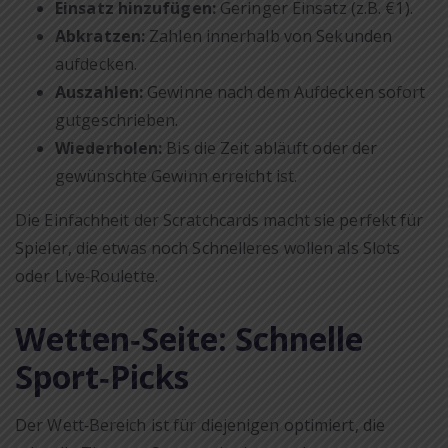
Einsatz hinzufügen:
Geringer Einsatz (z.B. €1).
Abkratzen:
Zahlen innerhalb von Sekunden
aufdecken.
Auszahlen:
Gewinne nach dem Aufdecken sofort
gutgeschrieben.
Wiederholen:
Bis die Zeit abläuft oder der
gewünschte Gewinn erreicht ist.
Die Einfachheit der Scratchcards macht sie perfekt für
Spieler, die etwas noch Schnelleres wollen als Slots
oder Live‑Roulette.
Wetten‑Seite: Schnelle
Sport‑Picks
Der Wett‑Bereich ist für diejenigen optimiert, die