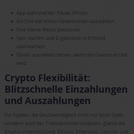
App während der Pause öffnen.
Ein Slot mit hohen Gewinnlinien auswählen.
Eine kleine Wette platzieren.
Spin starten und Ergebnisse in Echtzeit
überwachen.
Direkt auszahlen lassen, wenn ein Gewinn erzielt
wird.
Crypto Flexibilität:
Blitzschnelle Einzahlungen
und Auszahlungen
Für Spieler, die Geschwindigkeit nicht nur beim Spiel,
sondern auch bei Transaktionen schätzen, glänzt die
Krypto‑Unterstützung. Bitcoin, Ethereum, Litecoin und