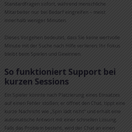
Standardfragen sofort, während menschliche
Mitarbeiter nur bei Bedarf eingreifen – meist
innerhalb weniger Minuten.
Dieses Vorgehen bedeutet, dass Sie keine wertvolle
Minute mit der Suche nach Hilfe verlieren; Ihr Fokus
bleibt beim Spielen und Gewinnen.
So funktioniert Support bei
kurzen Sessions
Ein Spieler könnte nach Platzierung eines Einsatzes
auf einen Fehler stoßen; er öffnet den Chat, tippt eine
kurze Nachricht wie „Spin lädt nicht“ und erhält eine
automatische Antwort mit einer schnellen Lösung.
Falls das Problem besteht, wird der Chat an einen