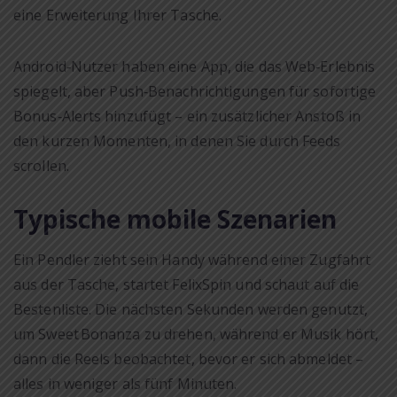
eine Erweiterung Ihrer Tasche.
Android‑Nutzer haben eine App, die das Web‑Erlebnis
spiegelt, aber Push‑Benachrichtigungen für sofortige
Bonus‑Alerts hinzufügt – ein zusätzlicher Anstoß in
den kurzen Momenten, in denen Sie durch Feeds
scrollen.
Typische mobile Szenarien
Ein Pendler zieht sein Handy während einer Zugfahrt
aus der Tasche, startet FelixSpin und schaut auf die
Bestenliste. Die nächsten Sekunden werden genutzt,
um Sweet Bonanza zu drehen, während er Musik hört,
dann die Reels beobachtet, bevor er sich abmeldet –
alles in weniger als fünf Minuten.