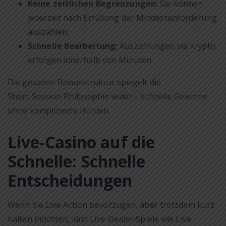
Keine zeitlichen Begrenzungen:
Sie können
jederzeit nach Erfüllung der Mindestanforderung
auszahlen.
Schnelle Bearbeitung:
Auszahlungen via Krypto
erfolgen innerhalb von Minuten.
Die gesamte Bonusstruktur spiegelt die
Short‑Session‑Philosophie wider – schnelle Gewinne
ohne komplizierte Hürden.
Live‑Casino auf die
Schnelle: Schnelle
Entscheidungen
Wenn Sie Live‑Action bevorzugen, aber trotzdem kurz
halten möchten, sind Live‑Dealer‑Spiele wie Live