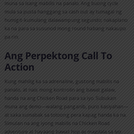
muna sa isang mabilis na panalo. Ang buong cycle
mula sa pusta hanggang sa cash out ay tumagal ng
humigit-kumulang dalawampung segundo; nakaplano
ka na para sa susunod mong round habang nakaupo
pa rin.
Ang Perpektong Call To
Action
Kung mahilig ka sa adrenaline, gustong mabilis na
panalo, at nais mong kontrolin ang bawat galaw,
handa na ang Chicken Road para sa iyo. Subukan
muna ang demo—walang panganib, puro kasiyahan—
at saka sumabak sa totoong pera kapag handa ka na.
Simulan na ang iyong mabilis na Chicken Road
adventure at hayaang bawat hop ay magdala sa iyo