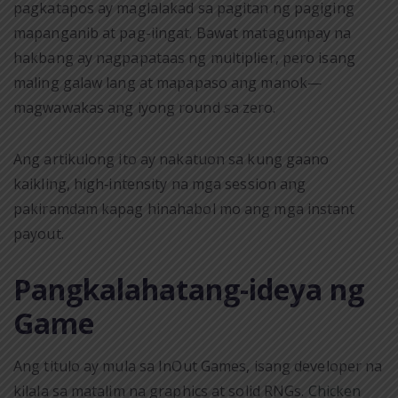
pagkatapos ay maglalakad sa pagitan ng pagiging
mapanganib at pag-iingat. Bawat matagumpay na
hakbang ay nagpapataas ng multiplier, pero isang
maling galaw lang at mapapaso ang manok—
magwawakas ang iyong round sa zero.
Ang artikulong ito ay nakatuon sa kung gaano
kaikling, high‑intensity na mga session ang
pakiramdam kapag hinahabol mo ang mga instant
payout.
Pangkalahatang-ideya ng
Game
Ang titulo ay mula sa InOut Games, isang developer na
kilala sa matalim na graphics at solid RNGs.
Chicken