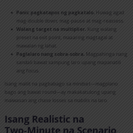
Panic pagkatapos ng pagkatalo.
Huwag agad
mag-double down; mag-pause at mag-reassess.
Walang target na multiplier.
Kung walang
preset na exit point, maaaring magtagal at
mawalan ng lahat.
Paglalaro nang sobra-sobra.
Magpahinga nang
sandali bawat sampung laro upang mapanatili
ang focus.
Isang maliit na pagbabago sa mindset—magplano
bago ang bawat round—ay makakatulong upang
maiwasan ang chase losses sa mabilis na laro.
Isang Realistic na
Two‑Minute na Scenario