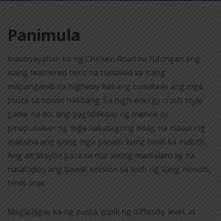
Panimula
Inaanyayahan ka ng Chicken Road na tulungan ang
isang feathered hero na tumawid sa isang
mapanganib na highway habang tumataas ang mga
pusta sa bawat hakbang. Sa high‑energy crash style
game na ito, ang paglalakbay ng manok ay
pinaputukan ng mga nakatagong bitag na maaaring
makuha ang iyong mga panalo kung hindi ka mabilis.
Ang atraksyon para sa maraming manlalaro ay na
natatapos ang bawat session sa loob ng ilang minuto,
hindi oras.
Maglalagay ka ng pusta, pipili ng difficulty level, at