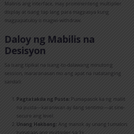
Malinis ang interface, may prominenteng multiplier
display at isang tap lang para magpasya kung
magpapatuloy o magwi-withdraw.
Daloy ng Mabilis na
Desisyon
Sa isang tipikal na isang‑to‑dalawang minutong
session, mararanasan mo ang apat na natatanging
sandali:
Pagtatakda ng Pusta:
Pumapasok ka ng maliit
na pusta—karaniwan ay ilang sentimo—at sine-
secure ang level.
Unang Hakbang:
Ang manok ay unang tumalon;
tumataas ang multiplier sa 1×.