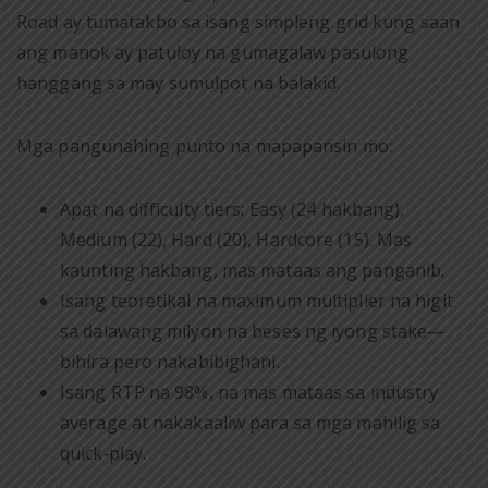
Road
ay tumatakbo sa isang simpleng grid kung saan
ang manok ay patuloy na gumagalaw pasulong
hanggang sa may sumulpot na balakid.
Mga pangunahing punto na mapapansin mo:
Apat na difficulty tiers: Easy (24 hakbang),
Medium (22), Hard (20), Hardcore (15). Mas
kaunting hakbang, mas mataas ang panganib.
Isang teoretikal na maximum multiplier na higit
sa dalawang milyon na beses ng iyong stake—
bihira pero nakabibighani.
Isang RTP na 98%, na mas mataas sa industry
average at nakakaaliw para sa mga mahilig sa
quick‑play.