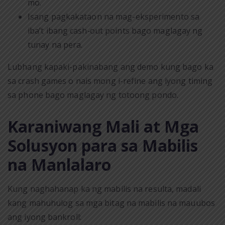
mo.
Isang pagkakataon na mag-eksperimento sa
iba’t ibang cash‑out points bago maglagay ng
tunay na pera.
Lubhang kapaki-pakinabang ang demo kung bago ka
sa crash games o nais mong i-refine ang iyong timing
sa phone bago maglagay ng totoong pondo.
Karaniwang Mali at Mga
Solusyon para sa Mabilis
na Manlalaro
Kung naghahanap ka ng mabilis na resulta, madali
kang mahuhulog sa mga bitag na mabilis na mauubos
ang iyong bankroll: