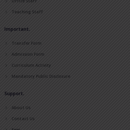
Office Staff
Teaching Staff
Important.
Transfer Form
Admission Form
Curriculum Activity
Mandatory Public Disclosure
Support.
About Us
Contact Us
Fees