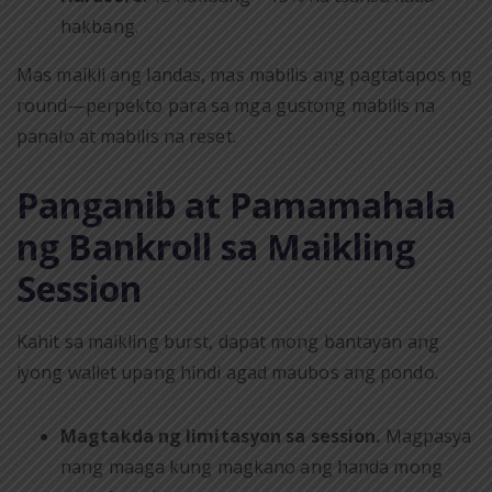
hakbang.
Mas maikli ang landas, mas mabilis ang pagtatapos ng
round—perpekto para sa mga gustong mabilis na
panalo at mabilis na reset.
Panganib at Pamamahala
ng Bankroll sa Maikling
Session
Kahit sa maikling burst, dapat mong bantayan ang
iyong wallet upang hindi agad maubos ang pondo.
Magtakda ng limitasyon sa session.
Magpasya
nang maaga kung magkano ang handa mong