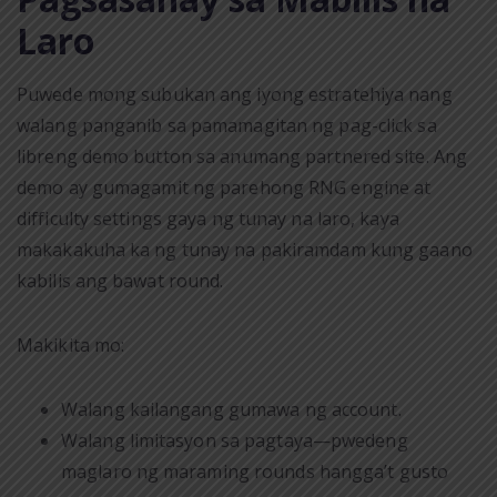
Laro
Puwede mong subukan ang iyong estratehiya nang
walang panganib sa pamamagitan ng pag-click sa
libreng demo button sa anumang partnered site. Ang
demo ay gumagamit ng parehong RNG engine at
difficulty settings gaya ng tunay na laro, kaya
makakakuha ka ng tunay na pakiramdam kung gaano
kabilis ang bawat round.
Makikita mo:
Walang kailangang gumawa ng account.
Walang limitasyon sa pagtaya—pwedeng
maglaro ng maraming rounds hangga’t gusto