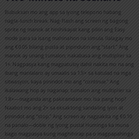
Bubuksan mo ang app sa iyong telepono habang
nagla-lunch break. Nag-flash ang screen ng bagong
sprite ng manok at hinihikayat kang piliin ang Easy
mode para sa isang mahinahon na simula. Ilalagay mo
ang €0.05 bilang pusta at pipindutin ang “start.” Ang
manok ay unang tumalon; nakabasa ang multiplier sa
1×. Nagpasya kang magpatuloy dahil nakita mo na ang
ibang manlalaro ay umaalis sa 1.5× sa katulad na mga
sitwasyon, kaya pinindot mo ang “continue.” Ang
ikalawang hop ay naganap; tumalon ang multiplier sa
1.8×—maganda ang pakiramdam mo. Isa pang hop?
Naabot mo ang 2× sa eksaktong sandaling iyon at
pinindot ang “stop.” Ang screen ay nagpakita ng €0.10
na panalo—doble ng iyong pusta! Huminga ka muna
bago magpasya kung maghihirap pa o magpapahinga