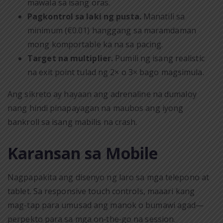
mawala sa isang oras.
Pagkontrol sa laki ng pusta.
Manatili sa
minimum (€0.01) hanggang sa maramdaman
mong komportable ka na sa pacing.
Target na multiplier.
Pumili ng isang realistic
na exit point tulad ng 2× o 3× bago magsimula.
Ang sikreto ay hayaan ang adrenaline na dumaloy
nang hindi pinapayagan na maubos ang iyong
bankroll sa isang mabilis na crash.
Karansan sa Mobile
Nagpapakita ang disenyo ng laro sa mga telepono at
tablet. Sa responsive touch controls, maaari kang
mag-tap para umusad ang manok o bumawi agad—
perpekto para sa mga on‑the‑go na session.