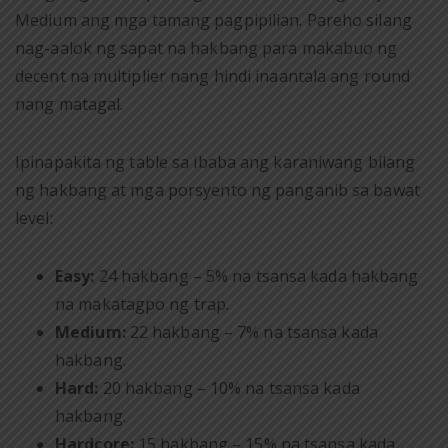
Medium ang mga tamang pagpipilian. Pareho silang
nag-aalok ng sapat na hakbang para makabuo ng
decent na multiplier nang hindi inaantala ang round
nang matagal.
Ipinapakita ng table sa ibaba ang karaniwang bilang
ng hakbang at mga porsyento ng panganib sa bawat
level:
Easy:
24 hakbang – 5% na tsansa kada hakbang
na makatagpo ng trap.
Medium:
22 hakbang – 7% na tsansa kada
hakbang.
Hard:
20 hakbang – 10% na tsansa kada
hakbang.
Hardcore:
15 hakbang – 15% na tsansa kada