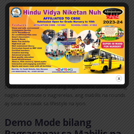
Hindi kailangan mag-download.
Pwedeng
maglaro nang direkta sa Chrome o Safari.
Maayos na animations.
Kahit ang mga mas
lumang device ay kayang hawakan ang mabilis na
sprite nang maayos.
Matipid sa baterya.
Ilang segundo lang na
screen time bawat round ay minimal ang
paggamit ng power.
Dahil madalas maglaro ang mga mobile users habang
nagko-commute o nagrerelax, ang mabilis na rounds
ay swak na swak sa lifestyle na iyon.
Demo Mode bilang
Pagsasanay sa Mabilis na