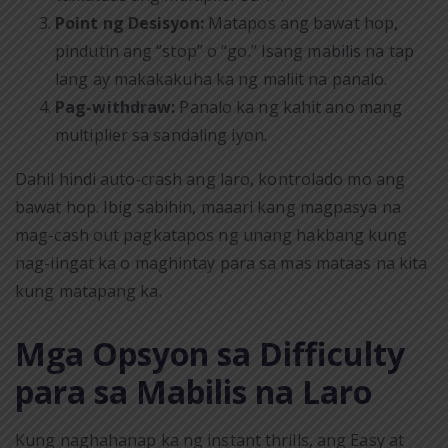
Point ng Desisyon:
Matapos ang bawat hop,
pindutin ang “stop” o “go.” Isang mabilis na tap
lang ay makakakuha ka ng maliit na panalo.
Pag-withdraw:
Panalo ka ng kahit ano mang
multiplier sa sandaling iyon.
Dahil hindi auto‑crash ang laro, kontrolado mo ang
bawat hop. Ibig sabihin, maaari kang magpasya na
mag-cash out pagkatapos ng unang hakbang kung
nag-iingat ka o maghintay para sa mas mataas na kita
kung matapang ka.
Mga Opsyon sa Difficulty
para sa Mabilis na Laro
Kung naghahanap ka ng instant thrills, ang Easy at