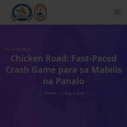
UNCATEGORIZED
Chicken Road: Fast‑Paced
Crash Game para sa Mabilis
na Panalo
Admin
May 8, 2026