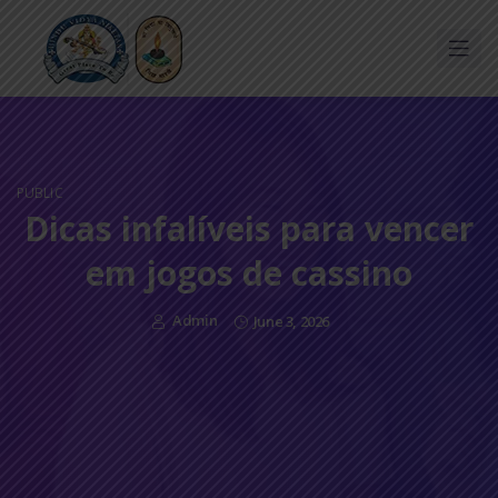
PUBLIC
Dicas infalíveis para vencer
em jogos de cassino
Admin
June 3, 2026