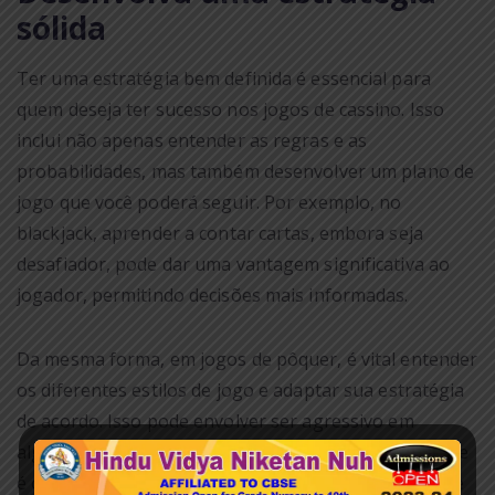
sólida
Ter uma estratégia bem definida é essencial para
quem deseja ter sucesso nos jogos de cassino. Isso
inclui não apenas entender as regras e as
probabilidades, mas também desenvolver um plano de
jogo que você poderá seguir. Por exemplo, no
blackjack, aprender a contar cartas, embora seja
desafiador, pode dar uma vantagem significativa ao
jogador, permitindo decisões mais informadas.
Da mesma forma, em jogos de pôquer, é vital entender
os diferentes estilos de jogo e adaptar sua estratégia
de acordo. Isso pode envolver ser agressivo em
algumas mãos e mais conservador em outras. A chave
é observar o comportamento dos outros jogadores e