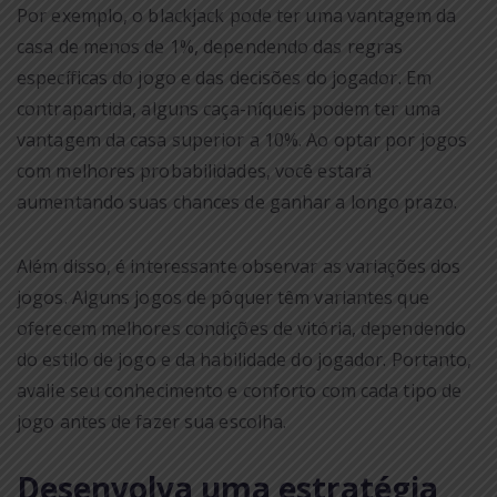
Por exemplo, o blackjack pode ter uma vantagem da
casa de menos de 1%, dependendo das regras
específicas do jogo e das decisões do jogador. Em
contrapartida, alguns caça-níqueis podem ter uma
vantagem da casa superior a 10%. Ao optar por jogos
com melhores probabilidades, você estará
aumentando suas chances de ganhar a longo prazo.
Além disso, é interessante observar as variações dos
jogos. Alguns jogos de pôquer têm variantes que
oferecem melhores condições de vitória, dependendo
do estilo de jogo e da habilidade do jogador. Portanto,
avalie seu conhecimento e conforto com cada tipo de
jogo antes de fazer sua escolha.
Desenvolva uma estratégia