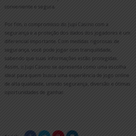
conveniente e segura.
Por fim, o compromisso do Jupi Casino com a
segurança e a proteção dos dados dos jogadores é um
diferencial importante. Com medidas rigorosas de
segurança, você pode jogar com tranquilidade,
sabendo que suas informações estão protegidas.
Assim, o Jupi Casino se apresenta como uma escolha
ideal para quem busca uma experiência de jogo online
de alta qualidade, unindo segurança, diversão e ótimas
oportunidades de ganhar.