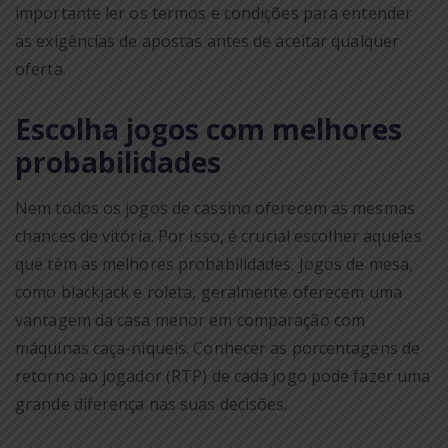
importante ler os termos e condições para entender
as exigências de apostas antes de aceitar qualquer
oferta.
Escolha jogos com melhores
probabilidades
Nem todos os jogos de cassino oferecem as mesmas
chances de vitória. Por isso, é crucial escolher aqueles
que têm as melhores probabilidades. Jogos de mesa,
como blackjack e roleta, geralmente oferecem uma
vantagem da casa menor em comparação com
máquinas caça-níqueis. Conhecer as porcentagens de
retorno ao jogador (RTP) de cada jogo pode fazer uma
grande diferença nas suas decisões.