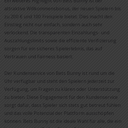
Ein weiteres Highlight von Bets Bunny ist der
attraktive Willkommensbonus, der neuen Spielern bis
zu 200 € und 100 Freispiele bietet. Dies macht den
Einstieg nicht nur einfach, sondern auch sehr
verlockend. Die transparenten Einzahlungs- und
Auszahlungslimits sowie die effiziente Verifizierung
sorgen für ein sicheres Spielerlebnis, das auf
Vertrauen und Fairness basiert.
Der Kundenservice von Bets Bunny ist rund um die
Uhr verfügbar und steht den Spielern jederzeit zur
Verfügung, um Fragen zu klären oder Unterstützung
zu bieten. Diese Engagement für den Kundenservice
sorgt dafür, dass Spieler sich stets gut betreut fühlen
und das volle Potenzial der Plattform ausschöpfen
können. Bets Bunny ist die ideale Wahl für alle, die ein