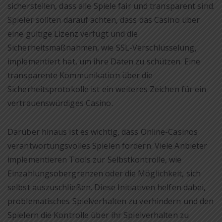
sicherstellen, dass alle Spiele fair und transparent sind.
Spieler sollten darauf achten, dass das Casino über
eine gültige Lizenz verfügt und die
Sicherheitsmaßnahmen, wie SSL-Verschlüsselung,
implementiert hat, um ihre Daten zu schützen. Eine
transparente Kommunikation über die
Sicherheitsprotokolle ist ein weiteres Zeichen für ein
vertrauenswürdiges Casino.
Darüber hinaus ist es wichtig, dass Online-Casinos
verantwortungsvolles Spielen fördern. Viele Anbieter
implementieren Tools zur Selbstkontrolle, wie
Einzahlungsobergrenzen oder die Möglichkeit, sich
selbst auszuschließen. Diese Initiativen helfen dabei,
problematisches Spielverhalten zu verhindern und den
Spielern die Kontrolle über ihr Spielverhalten zu