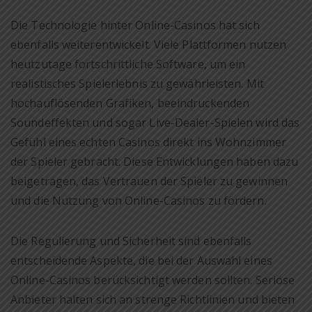
Die Technologie hinter Online-Casinos hat sich
ebenfalls weiterentwickelt. Viele Plattformen nutzen
heutzutage fortschrittliche Software, um ein
realistisches Spielerlebnis zu gewährleisten. Mit
hochauflösenden Grafiken, beeindruckenden
Soundeffekten und sogar Live-Dealer-Spielen wird das
Gefühl eines echten Casinos direkt ins Wohnzimmer
der Spieler gebracht. Diese Entwicklungen haben dazu
beigetragen, das Vertrauen der Spieler zu gewinnen
und die Nutzung von Online-Casinos zu fördern.
Die Regulierung und Sicherheit sind ebenfalls
entscheidende Aspekte, die bei der Auswahl eines
Online-Casinos berücksichtigt werden sollten. Seriöse
Anbieter halten sich an strenge Richtlinien und bieten