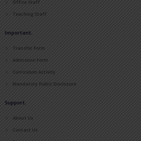
Office Staff
Teaching Staff
Important.
Transfer Form
Admission Form
Curriculum Activity
Mandatory Public Disclosure
Support.
About Us
Contact Us