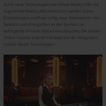
durch neue Technologien wie Virtual Reality (VR) und
Augmented Reality (AR) unterstützt werden. Diese
Entwicklungen eröffnen völlig neue Dimensionen des
Spielens und ermöglichen es den Spielern, in
aufregende virtuelle Welten einzutauchen. Die besten
Online-Casinos sind oft Vorreiter bei der Integration
solcher neuen Technologien.