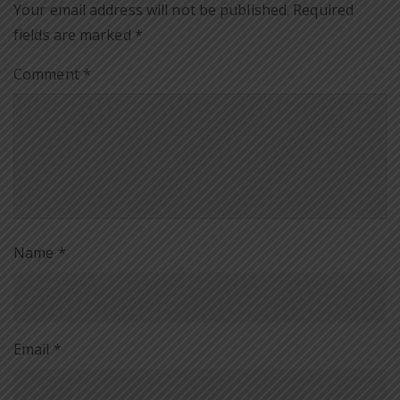
Your email address will not be published.
Required
fields are marked
*
Comment
*
Name
*
Email
*