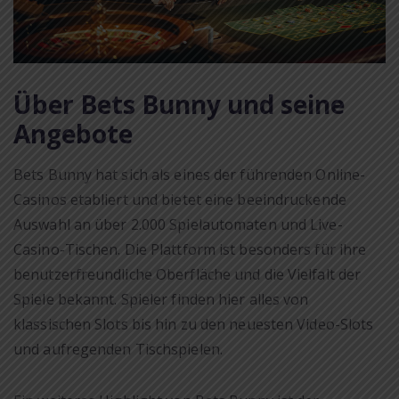
Über Bets Bunny und seine
Angebote
Bets Bunny hat sich als eines der führenden Online-
Casinos etabliert und bietet eine beeindruckende
Auswahl an über 2.000 Spielautomaten und Live-
Casino-Tischen. Die Plattform ist besonders für ihre
benutzerfreundliche Oberfläche und die Vielfalt der
Spiele bekannt. Spieler finden hier alles von
klassischen Slots bis hin zu den neuesten Video-Slots
und aufregenden Tischspielen.