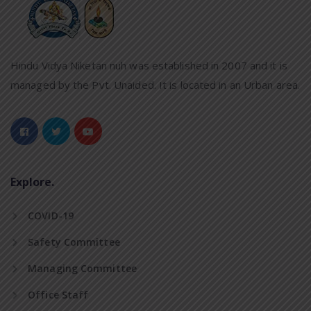
Hindu Vidya Niketan nuh was established in 2007 and it is
managed by the Pvt. Unaided. It is located in an Urban area.
Explore.
COVID-19
Safety Committee
Managing Committee
Office Staff