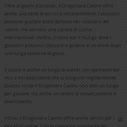
Oltre ai giochi d’azzardo, il Dragonara Casino offre
anche una serie di servizi e intrattenimenti. I visitatori
possono gustare piatti deliziosi nei ristoranti del
casinò, che servono una varietà di cucine
internazionali. Inoltre, ci sono bar e lounge dove i
giocatori possono rilassarsi e godere di un drink dopo
una lunga sessione di gioco.
Il casinò è anche un luogo di eventi, con spettacoli dal
vivo e intrattenimenti che si svolgono regolarmente.
Questo rende il Dragonara Casino non solo un luogo
per giocare, ma anche un centro di socializzazione e
divertimento.
Infine, il Dragonara Casino offre anche servizi per i
giocatori online. Con la crescente popolarità dei