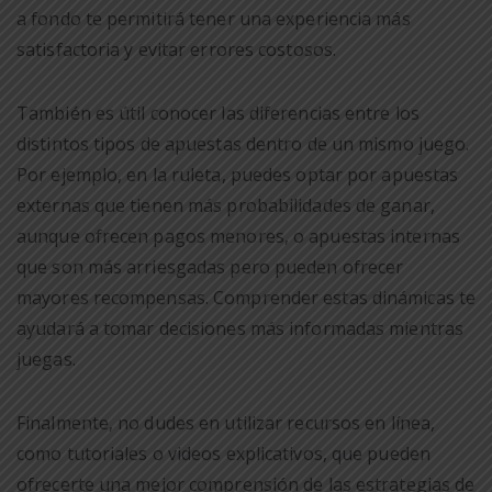
a fondo te permitirá tener una experiencia más
satisfactoria y evitar errores costosos.
También es útil conocer las diferencias entre los
distintos tipos de apuestas dentro de un mismo juego.
Por ejemplo, en la ruleta, puedes optar por apuestas
externas que tienen más probabilidades de ganar,
aunque ofrecen pagos menores, o apuestas internas
que son más arriesgadas pero pueden ofrecer
mayores recompensas. Comprender estas dinámicas te
ayudará a tomar decisiones más informadas mientras
juegas.
Finalmente, no dudes en utilizar recursos en línea,
como tutoriales o videos explicativos, que pueden
ofrecerte una mejor comprensión de las estrategias de