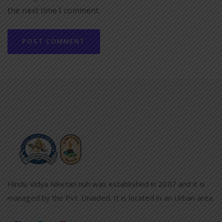
the next time I comment.
Hindu Vidya Niketan nuh was established in 2007 and it is
managed by the Pvt. Unaided. It is located in an Urban area.