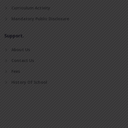
Curriculum Activity
Mandatory Public Disclosure
Support.
About Us
Contact Us
Fees
History Of School