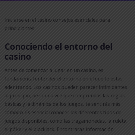
Iniciarse en el casino consejos esenciales para
principiantes
Conociendo el entorno del
casino
Antes de comenzar a jugar en un casino, es
fundamental entender el entorno en el que te estás
adentrando. Los casinos pueden parecer intimidantes
al principio, pero una vez que comprendas las reglas
básicas y la dinámica de los juegos, te sentirás más
cómodo. Es esencial conocer los diferentes tipos de
juegos disponibles, como las tragamonedas, la ruleta,
el póker y el blackjack. Encontrarás información