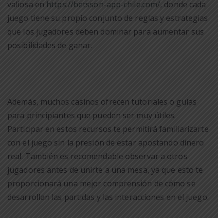
valiosa en
https://betsson-app-chile.com/
, donde cada
juego tiene su propio conjunto de reglas y estrategias
que los jugadores deben dominar para aumentar sus
posibilidades de ganar.
Además, muchos casinos ofrecen tutoriales o guías
para principiantes que pueden ser muy útiles.
Participar en estos recursos te permitirá familiarizarte
con el juego sin la presión de estar apostando dinero
real. También es recomendable observar a otros
jugadores antes de unirte a una mesa, ya que esto te
proporcionará una mejor comprensión de cómo se
desarrollan las partidas y las interacciones en el juego.