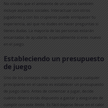
No olvides que el ambiente de un casino también
incluye aspectos sociales. Interactuar con otros
jugadores y con los crupieres puede enriquecer tu
experiencia, así que no dudes en hacer preguntas si
tienes dudas. La mayoría de las personas estarán
encantadas de ayudarte, especialmente si eres nuevo
en el juego.
Estableciendo un presupuesto
de juego
Uno de los consejos más importantes para cualquier
principiante en el casino es establecer un presupuesto
de juego claro. Antes de comenzar a jugar, decide
cuánto dinero estás dispuesto a gastar y asegúrate de
cumplir con este límite. Es fácil dejarse llevar en el calor