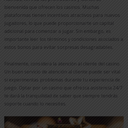
bienvenida que ofrecen los casinos. Muchas
plataformas tienen incentivos atractivos para nuevos
jugadores, lo que puede proporcionarte un capital
adicional para comenzar a jugar. Sin embargo, es
importante leer los términos y condiciones asociados a
estos bonos para evitar sorpresas desagradables.
Finalmente, considera la atención al cliente del casino.
Un buen servicio de atención al cliente puede ser vital
si experimentas problemas durante tu experiencia de
juego. Optar por un casino que ofrezca asistencia 24/7
te dará la tranquilidad de saber que siempre tendrás
soporte cuando lo necesites.