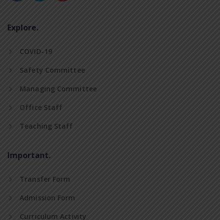
Explore.
COVID-19
Safety Committee
Managing Committee
Office Staff
Teaching Staff
Important.
Transfer Form
Admission Form
Curriculum Activity