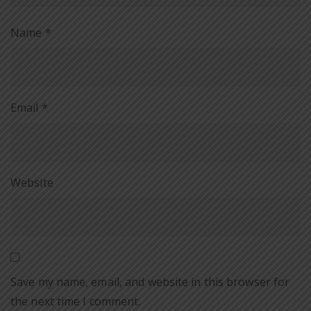
Name
*
Email
*
Website
Save my name, email, and website in this browser for
the next time I comment.