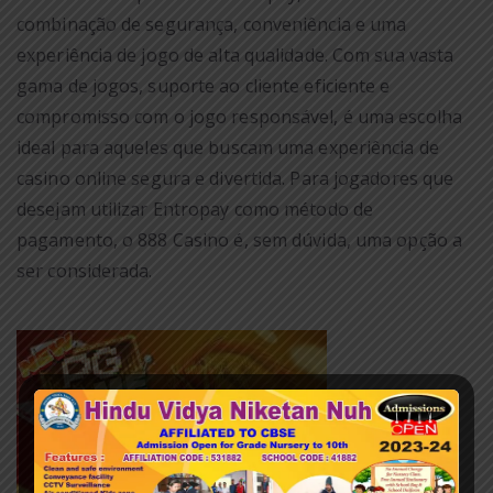
combinação de segurança, conveniência e uma
experiência de jogo de alta qualidade. Com sua vasta
gama de jogos, suporte ao cliente eficiente e
compromisso com o jogo responsável, é uma escolha
ideal para aqueles que buscam uma experiência de
casino online segura e divertida. Para jogadores que
desejam utilizar Entropay como método de
pagamento, o 888 Casino é, sem dúvida, uma opção a
ser considerada.