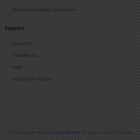
Mandatory Public Disclosure
Support.
About Us
Contact Us
Fees
History Of School
2020 Copyright @
Hindu Vidya Niketan.
All rights reserved. Design