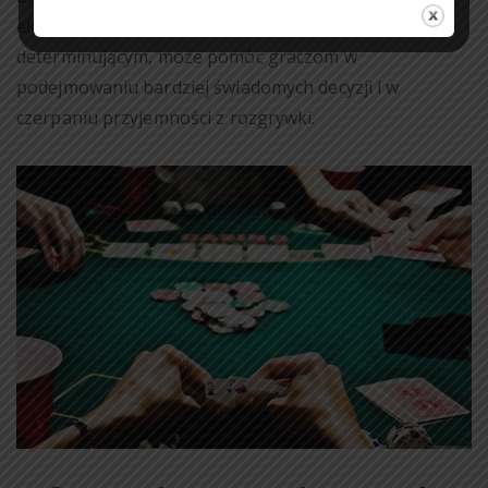
elementów w grach hazardowych, a nie czynnikiem
determinującym, może pomóc graczom w
podejmowaniu bardziej świadomych decyzji i w
czerpaniu przyjemności z rozgrywki.