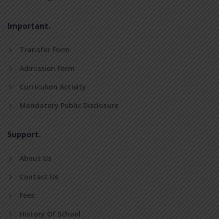
Important.
Transfer Form
Admission Form
Curriculum Activity
Mandatory Public Disclosure
Support.
About Us
Contact Us
Fees
History Of School