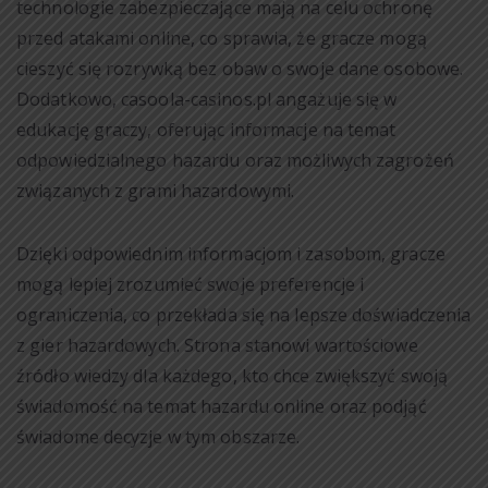
technologie zabezpieczające mają na celu ochronę
przed atakami online, co sprawia, że gracze mogą
cieszyć się rozrywką bez obaw o swoje dane osobowe.
Dodatkowo, casoola-casinos.pl angażuje się w
edukację graczy, oferując informacje na temat
odpowiedzialnego hazardu oraz możliwych zagrożeń
związanych z grami hazardowymi.
Dzięki odpowiednim informacjom i zasobom, gracze
mogą lepiej zrozumieć swoje preferencje i
ograniczenia, co przekłada się na lepsze doświadczenia
z gier hazardowych. Strona stanowi wartościowe
źródło wiedzy dla każdego, kto chce zwiększyć swoją
świadomość na temat hazardu online oraz podjąć
świadome decyzje w tym obszarze.