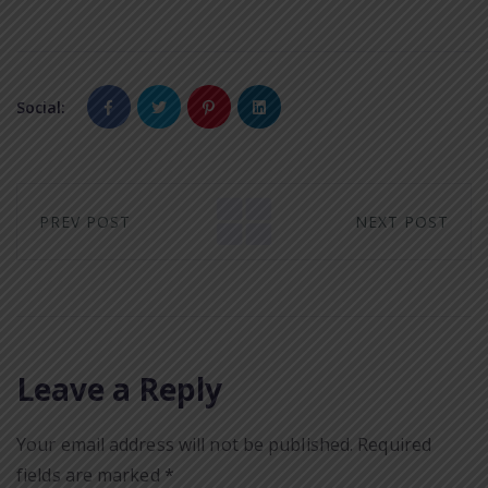
Social:
PREV POST
NEXT POST
Leave a Reply
Your email address will not be published.
Required
fields are marked
*