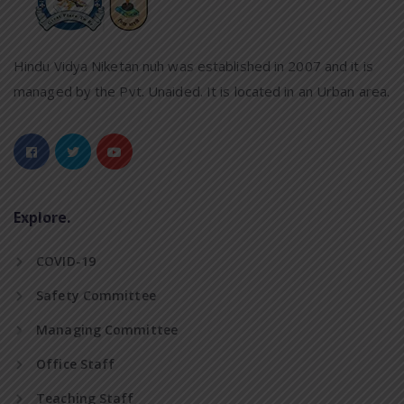
Hindu Vidya Niketan nuh was established in 2007 and it is
managed by the Pvt. Unaided. It is located in an Urban area.
Explore.
COVID-19
Safety Committee
Managing Committee
Office Staff
Teaching Staff