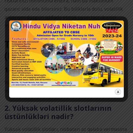
risklərinizi minimuma endirə, həm də maksimum
qazanc əldə edə bilərsiniz. Bu biliklərlə dolu, volatillik
anlayışını düzgün istifadə etmək oyun təcrübənizi
müsbət yöndə dəyişə bilər.
Tez-tez Verilən Suallar
(FAQ)
1. Volatillik nədir?
Volatillik, slot oyunlarında qələbələrin tezliyi və
məbləği arasındakı fərqi qeyd edən anlayışdır.
2. Yüksək volatillik slotlarının
üstünlükləri nədir?
Yüksək volatillik slotları, nisbətən az qələbə verməsinə