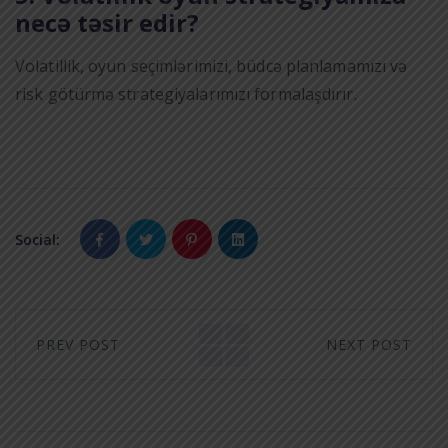
necə təsir edir?
Volatillik, oyun seçimlərimizi, büdcə planlamamızı və
risk götürmə strategiyalarımızı formalaşdırır.
Social:
PREV POST
NEXT POST