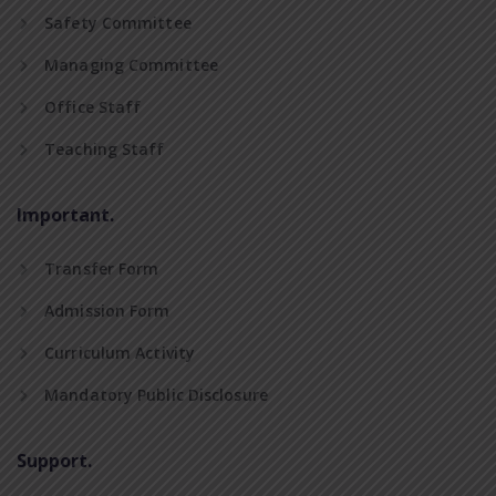
Safety Committee
Managing Committee
Office Staff
Teaching Staff
Important.
Transfer Form
Admission Form
Curriculum Activity
Mandatory Public Disclosure
Support.