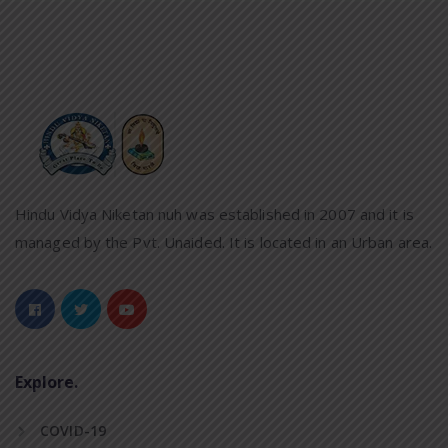
Hindu Vidya Niketan nuh was established in 2007 and it is
managed by the Pvt. Unaided. It is located in an Urban area.
Explore.
COVID-19