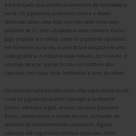
é o blackjack, que combina elementos de habilidade e
sorte. Os jogadores competem contra o dealer,
tentando obter uma mão com um valor total mais
próximo de 21, sem ultrapassar esse número. Outro
jogo popular é a roleta, onde os jogadores apostam
em números ou cores, e uma bola é lançada em uma
roda giratória. A máquina caça-níqueis, por sua vez, é
um jogo de azar que se tornou um símbolo dos
cassinos, com suas luzes brilhantes e sons atrativos.
Os cassinos também oferecem uma experiência social,
onde os jogadores podem interagir e se divertir
juntos. Além dos jogos, muitos cassinos possuem
bares, restaurantes e shows ao vivo, tornando-se
destinos de entretenimento completos. Alguns
cassinos até organizam eventos especiais, como