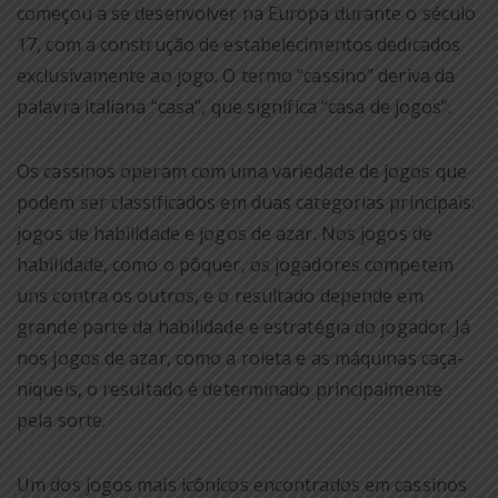
começou a se desenvolver na Europa durante o século
17, com a construção de estabelecimentos dedicados
exclusivamente ao jogo. O termo “cassino” deriva da
palavra italiana “casa”, que significa “casa de jogos”.
Os cassinos operam com uma variedade de jogos que
podem ser classificados em duas categorias principais:
jogos de habilidade e jogos de azar. Nos jogos de
habilidade, como o pôquer, os jogadores competem
uns contra os outros, e o resultado depende em
grande parte da habilidade e estratégia do jogador. Já
nos jogos de azar, como a roleta e as máquinas caça-
níqueis, o resultado é determinado principalmente
pela sorte.
Um dos jogos mais icônicos encontrados em cassinos