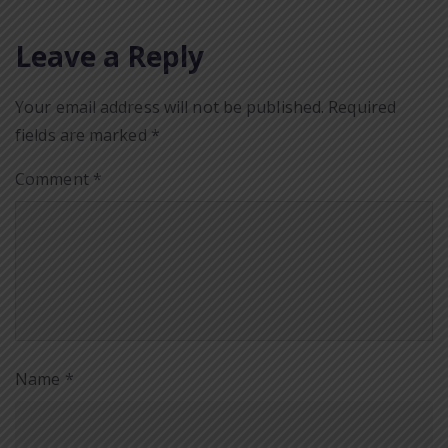
Leave a Reply
Your email address will not be published.
Required
fields are marked
*
Comment
*
Name
*