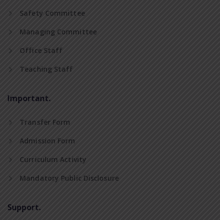
Safety Committee
Managing Committee
Office Staff
Teaching Staff
Important.
Transfer Form
Admission Form
Curriculum Activity
Mandatory Public Disclosure
Support.