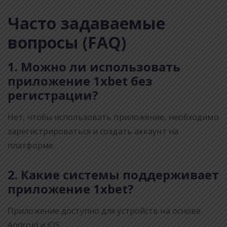
Часто задаваемые
вопросы (FAQ)
1. Можно ли использовать
приложение 1xbet без
регистрации?
Нет, чтобы использовать приложение, необходимо
зарегистрироваться и создать аккаунт на
платформе.
2. Какие системы поддерживает
приложение 1xbet?
Приложение доступно для устройств на основе
Android и iOS.