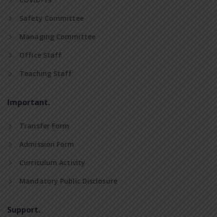
Safety Committee
Managing Committee
Office Staff
Teaching Staff
Important.
Transfer Form
Admission Form
Curriculum Activity
Mandatory Public Disclosure
Support.