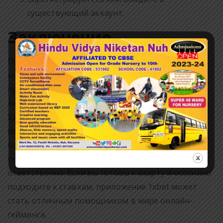
существующий аккаунт.
Заключение
После того как мы рассмотрели все плюсы и
минусы, можно сделать вывод, что скачивание
приложения 1xbet однозначно выгодно для
любителей ставок на спорт и азартных игр.
Удобство, скорость и доступ к актуальным
событиям делают это приложение хорошим
выбором. Однако, важно помнить о
потенциальных рисках и использовать его
ответственно. Если вы готовы к азарту и осознано
подходите к ставкам, приложение 1xbet может
стать отличным помощником в мире онлайн-
гейминга.