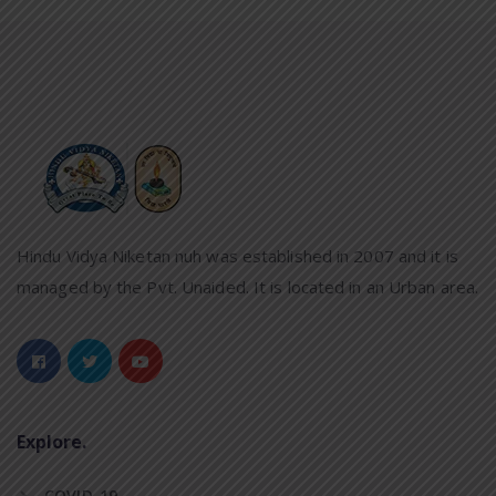
Hindu Vidya Niketan nuh was established in 2007 and it is
managed by the Pvt. Unaided. It is located in an Urban area.
Explore.
COVID-19