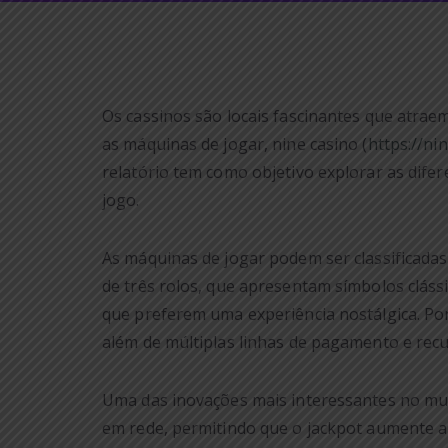
Os cassinos são locais fascinantes que atra
as máquinas de jogar, nine casino (
https://ni
relatório tem como objetivo explorar as difer
jogo.
As máquinas de jogar podem ser classificadas
de três rolos, que apresentam símbolos cláss
que preferem uma experiência nostálgica. Po
além de múltiplas linhas de pagamento e recu
Uma das inovações mais interessantes no mu
em rede, permitindo que o jackpot aumente a 