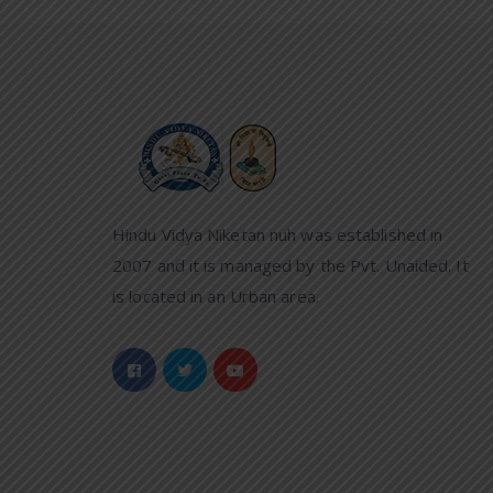
Hindu Vidya Niketan nuh was established in
2007 and it is managed by the Pvt. Unaided. It
is located in an Urban area.