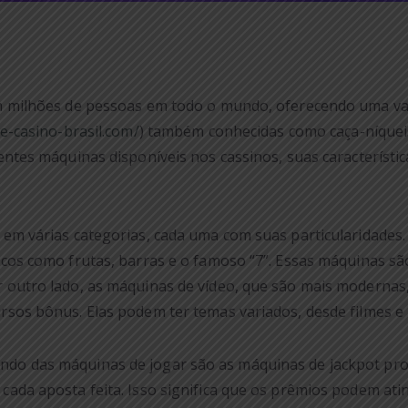
em milhões de pessoas em todo o mundo, oferecendo uma var
ne-casino-brasil.com/
) também conhecidas como caça-níquei
entes máquinas disponíveis nos cassinos, suas característic
 em várias categorias, cada uma com suas particularidades
icos como frutas, barras e o famoso “7”. Essas máquinas s
r outro lado, as máquinas de vídeo, que são mais modernas
rsos bônus. Elas podem ter temas variados, desde filmes e
ndo das máquinas de jogar são as máquinas de jackpot pro
cada aposta feita. Isso significa que os prêmios podem ati