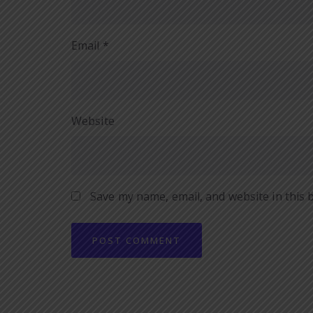
Email
*
Website
Save my name, email, and website in this 