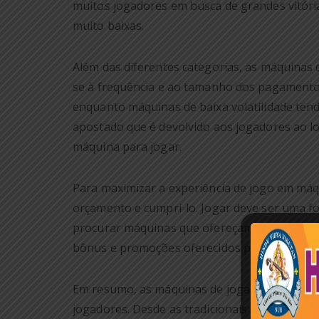
muitos jogadores em busca de grandes vitóri
muito baixas.
Além das diferentes categorias, as máquinas 
se à frequência e ao tamanho dos pagamentos
enquanto máquinas de baixa volatilidade ten
apostado que é devolvido aos jogadores ao l
máquina para jogar.
Para maximizar a experiência de jogo em máqu
orçamento e cumpri-lo. Jogar deve ser uma f
procurar máquinas que ofereçam um RTP mais 
bônus e promoções oferecidos pelos cassino
Em resumo, as máquinas de jogar em cassino
jogadores. Desde as tradicionais máquinas de