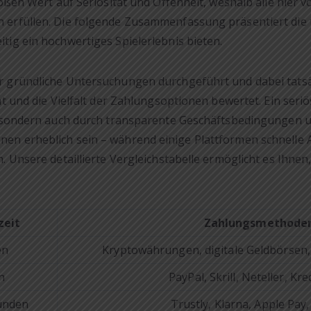
oßen Wert auf Seriosität und Offenheit, weshalb alle hier v
erfüllen. Die folgende Zusammenfassung präsentiert die to
ig ein hochwertiges Spielerlebnis bieten.
r gründliche Untersuchungen durchgeführt und dabei tats
t und die Vielfalt der Zahlungsoptionen bewertet. Ein seri
, sondern auch durch transparente Geschäftsbedingungen un
en erheblich sein – während einige Plattformen schnelle 
 Unsere detaillierte Vergleichstabelle ermöglicht es Ihnen
zeit
Zahlungsmethode
en
Kryptowährungen, digitale Geldbörsen
n
PayPal, Skrill, Neteller, Kre
tunden
Trustly, Klarna, Apple Pay