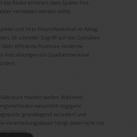
das Risiko erhöhen, dass Spieler ihre
eiber vermieden werden sollte.
eler und ihrer Finanzflexibilität im Alltag.
n, ist schneller Zugriff auf das Guthaben
r über effiziente Prozesse, moderne
ige Auszahlungen ein Qualitätsmerkmal
ördert.
n Gebrauch machen wollen. Während
lungsmethoden wesentlich zügigere
ungsquote grundlegend verändert und
ie Verarbeitungsdauer hängt dabei nicht nur
lichkeiten.