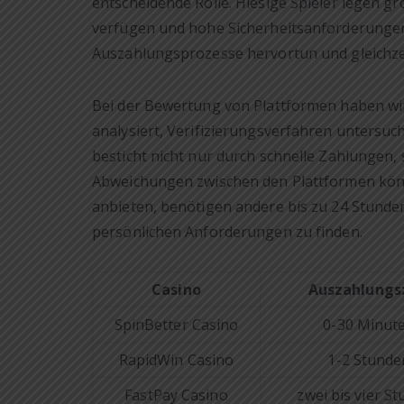
entscheidende Rolle. Hiesige Spieler legen gr
verfügen und hohe Sicherheitsanforderungen 
Auszahlungsprozesse hervortun und gleichzeit
Bei der Bewertung von Plattformen haben wi
analysiert, Verifizierungsverfahren untersuch
besticht nicht nur durch schnelle Zahlungen
Abweichungen zwischen den Plattformen könn
anbieten, benötigen andere bis zu 24 Stunden.
persönlichen Anforderungen zu finden.
Casino
Auszahlungs
SpinBetter Casino
0-30 Minut
RapidWin Casino
1-2 Stunde
FastPay Casino
zwei bis vier S