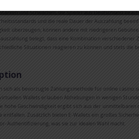
Stärken und Schwächen, die Spieler aus Deutschland beac
rheitsstandards und die reale Dauer der Auszahlung beeinf
keit überzeugen, können andere mit niedrigeren Gebühr
lle auszahlung belegt, dass eine Kombination verschiedene
chiedliche Situationen reagieren zu können und stets die 
Option
ben sich als bevorzugte Zahlungsmethode für online casino 
virtuellen Wallets erlauben Abhebungen in wenigen Stunden
e hohe Geschwindigkeit ergibt sich aus der unmittelbaren d
entfallen. Zusätzlich bieten E-Wallets ein großes Sicherhe
r-Authentifizierung, was sie zur idealen Wahl macht.