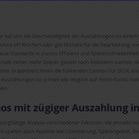
e hat sich die Geschwindigkeit der Auszahlungen zu einem w
Casinos oft Wochen oder gar Monate für die Bearbeitung v
ue Standards in puncto Effizienz und Spielerzufriedenheit.
eshalb immer mehr Spieler gezielt nach Anbietern suchen, 
ber präsentiert Ihnen die führenden Casinos für 2024, erk
re Auszahlungen so schnell wie möglich auf Ihrem Konto ha
nen.
os mit zügiger Auszahlung i
sorgfältige Analyse verschiedener Faktoren, die jenseits 
zeit spielen auch Aspekte wie Lizenzierung, Spielangebot