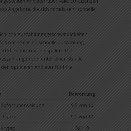
orgestellten Anbieter über valid EU-Lizenzen
p Angebote, die sich mittels sehr schnelle
ächliche Auszahlungsgeschwindigkeiten
öses online casino schnelle auszahlung
d klare Informationspolitik. Die
Auszahlungen von unter einer Stunde
, den optimalen Anbieter für Ihre
n
Bewertung
, Sofortüberweisung
9,5 von 10
ditkarte
9,2 von 10
, Krypto
9.0/10