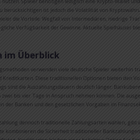
 nutzen. Spieler benötigen lediglich eine Krypto-Wallet un
u berücksichtigen ist jedoch die Volatilität von Kryptowäh
ieler die Vorteile: Wegfall von Intermediären, niedrige T
ögliche Verfügbarkeit der Gewinne. Aktuelle Spielhäuser bie
n im Überblick
smethoden verwenden viele deutsche Spieler weiterhin trad
 Kreditkarten. Diese traditionellen Optionen bieten den 
ings sind die Auszahlungsdauern deutlich länger: Banküber
zwei bis vier Tage in Anspruch nehmen können. Die ausge
en der Banken und den gesetzlichen Vorgaben im Finanzsek
uszahlung dennoch traditionelle Zahlungsarten wählen, gibt 
e kombinieren die Sicherheit traditioneller Bankzahlungen