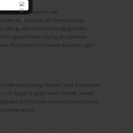
hten müssen. Faktoren wie
lussen die Wahl bei der Entscheidung.
en oder größeren Auszahlungsgrenzen
r Zahlungsmethoden häufig die optimale
beste Möglichkeit für rasche Auszahlungen
schnelle auszahlung etabliert und dominieren
, oft sogar in unter einer Stunde, sobald
igitalen Schnittstelle zwischen Casino und E-
itsniveau durch