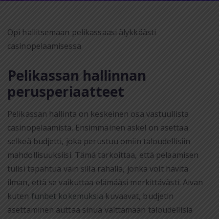
Opi hallitsemaan pelikassaasi älykkäästi
casinopelaamisessa
Pelikassan hallinnan
perusperiaatteet
Pelikassan hallinta on keskeinen osa vastuullista
casinopelaamista. Ensimmäinen askel on asettaa
selkeä budjetti, joka perustuu omiin taloudellisiin
mahdollisuuksiisi. Tämä tarkoittaa, että pelaamisen
tulisi tapahtua vain sillä rahalla, jonka voit hävitä
ilman, että se vaikuttaa elämääsi merkittävästi. Aivan
kuten
funbet kokemuksia
kuvaavat, budjetin
asettaminen auttaa sinua välttämään taloudellisia