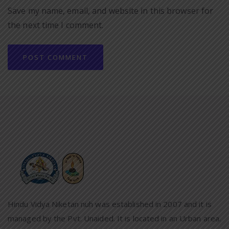
Save my name, email, and website in this browser for
the next time I comment.
Hindu Vidya Niketan nuh was established in 2007 and it is
managed by the Pvt. Unaided. It is located in an Urban area.