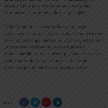
pelata missä ja milloin tahansa, mikä tekee siitä
erinomaisen vaihtoehdon kiireisille pelaajille.
Lisäksi Funbetin asiakaspalvelu on nopeaa ja
avuliasta, mikä antaa pelaajille rauhallisuuden tunteen.
Mikäli kohtaat ongelmia tai sinulla on kysymyksiä, voit
luottaa siihen, että saat apua asiantuntevilta
asiakaspalvelijoilta. Vastuullinen pelaaminen on myös
tärkeä osa Funbetin toimintaa, mikä tekee siitä
turvallisen paikan nauttia casinopelaamisesta.
Social: