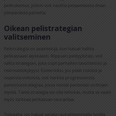
pelikokemus, jolloin voit nauttia pelaamisesta ilman
ylimääräistä painetta.
Oikean pelistrategian
valitseminen
Pelistrategia on avaintekijä, kun haluat hallita
pelikassaasi älykkäästi. Riippuen pelityylistäsi, voit
valita strategian, joka sopii parhaiten tavoitteisiisi ja
riskinsietokykyysi. Esimerkiksi, jos pidät riskistä ja
nopeista voitoista, voit harkita progressiivista
panostusstrategiaa, jossa nostat panostasi voittojen
myötä. Tämä strategia voi olla tehokas, mutta se vaatii
myös tarkkaa pelikassan seurantaa.
Toisaalta, jos haluat pelata rauhallisemmalla tyylillä,