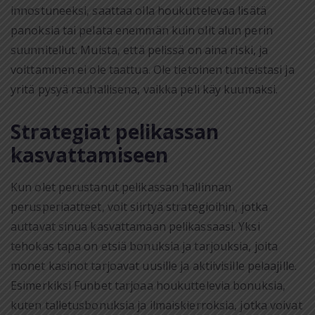
innostuneeksi, saattaa olla houkuttelevaa lisätä
panoksia tai pelata enemmän kuin olit alun perin
suunnitellut. Muista, että pelissä on aina riski, ja
voittaminen ei ole taattua. Ole tietoinen tunteistasi ja
yritä pysyä rauhallisena, vaikka peli käy kuumaksi.
Strategiat pelikassan
kasvattamiseen
Kun olet perustanut pelikassan hallinnan
perusperiaatteet, voit siirtyä strategioihin, jotka
auttavat sinua kasvattamaan pelikassaasi. Yksi
tehokas tapa on etsiä bonuksia ja tarjouksia, joita
monet kasinot tarjoavat uusille ja aktiivisille pelaajille.
Esimerkiksi Funbet tarjoaa houkuttelevia bonuksia,
kuten talletusbonuksia ja ilmaiskierroksia, jotka voivat