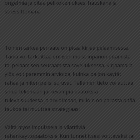
ongelmia ja pitää pelikokemuksesi hauskana ja
stressittömänä.
Toinen tärkeä periaate on pitää kirjaa pelaamisesta.
Tämä voi tarkoittaa erillisen muistiinpanon pitämistä
tai pelaamisen seuraamista sovelluksessa. Kirjaamalla
ylös voit paremmin arvioida, kuinka paljon käytät
rahaa ja miten pelisi sujuvat. Tällainen tieto voi auttaa
sinua tekemään järkevämpiä päätöksiä
tulevaisuudessa ja arvioimaan, milloin on parasta pitää
taukoa tai muuttaa strategiaasi.
Vältä myös impulsseja ja yllättäviä
rahankäyttöpäätöksiä. Kun tunnet itsesi voittavaksi tai