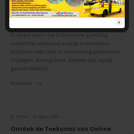
Comprehensive Review of the
Rising iGaming Platform in the
Netherlands
In recent years, the Dutch online gambling
market has witnessed a surge in innovative
platforms that cater to the evolving preferences
of players. Among these, Binobet has rapidly
gained attention…
Read More
Admin
May 2, 2025
Ontdek de Toekomst van Online