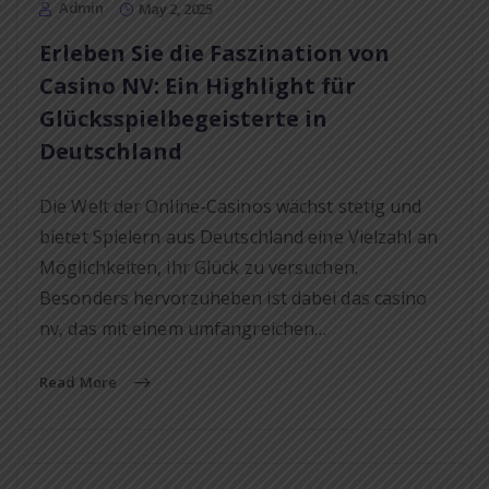
Admin
May 2, 2025
Erleben Sie die Faszination von
Casino NV: Ein Highlight für
Glücksspielbegeisterte in
Deutschland
Die Welt der Online-Casinos wächst stetig und
bietet Spielern aus Deutschland eine Vielzahl an
Möglichkeiten, ihr Glück zu versuchen.
Besonders hervorzuheben ist dabei das casino
nv, das mit einem umfangreichen…
Read More