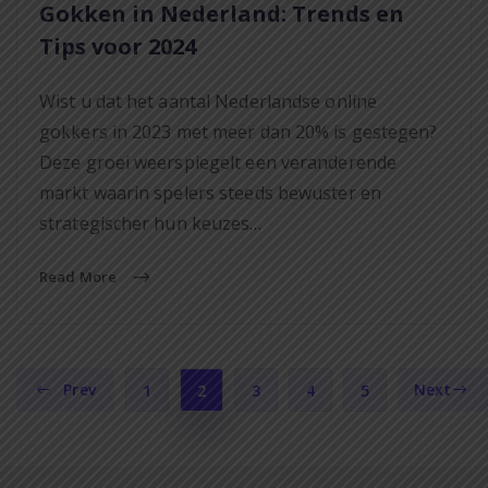
Gokken in Nederland: Trends en
Tips voor 2024
Wist u dat het aantal Nederlandse online
gokkers in 2023 met meer dan 20% is gestegen?
Deze groei weerspiegelt een veranderende
markt waarin spelers steeds bewuster en
strategischer hun keuzes…
Read More
Prev
Next
1
2
3
4
5