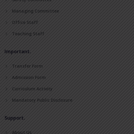
Managing Committee
Office Staff
Teaching Staff
Important.
Transfer Form
Admission Form
Curriculum Activity
Mandatory Public Disclosure
Support.
About Us