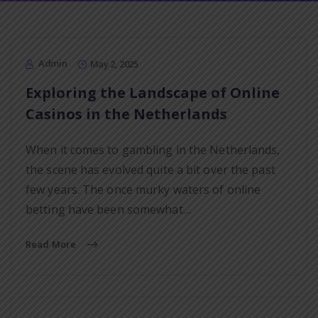
Admin
May 2, 2025
Exploring the Landscape of Online
Casinos in the Netherlands
When it comes to gambling in the Netherlands,
the scene has evolved quite a bit over the past
few years. The once murky waters of online
betting have been somewhat…
Read More