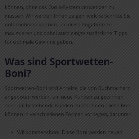
können, ohne das Oasis-System verwenden zu
müssen. Wir werden Ihnen zeigen, welche Schritte Sie
unternehmen können, um diese Angebote zu
maximieren und dabei auch einige zusätzliche Tipps
für optimale Gewinne geben.
Was sind Sportwetten-
Boni?
Sportwetten-Boni sind Anreize, die von Buchmachern
angeboten werden, um neue Kunden zu gewinnen
oder um bestehende Kunden zu belohnen. Diese Boni
können in verschiedenen Formen vorliegen, darunter:
Willkommensboni: Diese Boni werden neuen