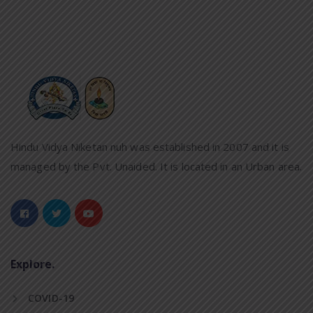
Hindu Vidya Niketan nuh was established in 2007 and it is
managed by the Pvt. Unaided. It is located in an Urban area.
Explore.
COVID-19