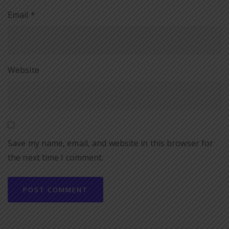
Email
*
Website
Save my name, email, and website in this browser for
the next time I comment.