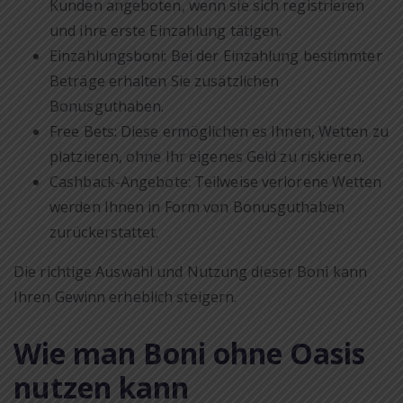
Kunden angeboten, wenn sie sich registrieren
und ihre erste Einzahlung tätigen.
Einzahlungsboni: Bei der Einzahlung bestimmter
Beträge erhalten Sie zusätzlichen
Bonusguthaben.
Free Bets: Diese ermöglichen es Ihnen, Wetten zu
platzieren, ohne Ihr eigenes Geld zu riskieren.
Cashback-Angebote: Teilweise verlorene Wetten
werden Ihnen in Form von Bonusguthaben
zurückerstattet.
Die richtige Auswahl und Nutzung dieser Boni kann
Ihren Gewinn erheblich steigern.
Wie man Boni ohne Oasis
nutzen kann