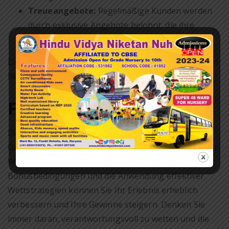
Treueangebote:
Regelmäßige Kunden werden
durch exklusive Angebote belohnt, die ihre
Gewinnchancen erhöhen.
Diese Vorteile machen Boni zu einem unverzichtbaren
Bestandteil der Sportwettenstrategie.
Fazit
Die Nutzung von Boni bei Sportwetten ohne das
Oasis-System ist einfacher, als viele denken. Durch die
Wahl des richtigen Buchmachers, das Verständnis der
Bonusbedingungen und die Anwendung effektiver
Wettstrategien können Sie Ihr Erlebnis erheblich
verbessern und Ihre Gewinne steigern. Denken Sie
immer daran, verantwortungsvoll zu wetten und die