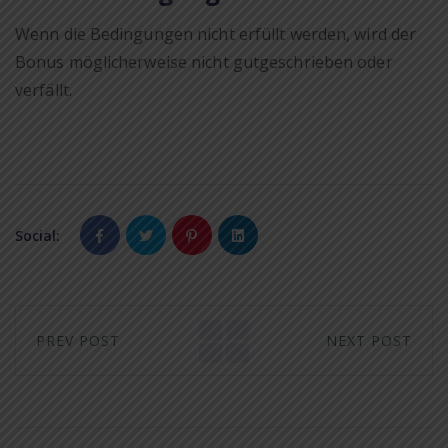
Wenn die Bedingungen nicht erfüllt werden, wird der
Bonus möglicherweise nicht gutgeschrieben oder
verfällt.
Social:
PREV POST
NEXT POST